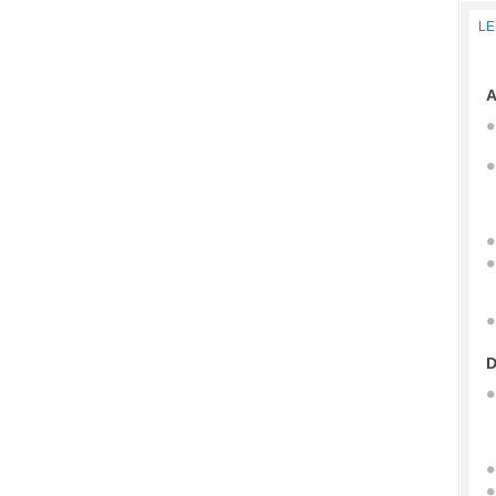
LE
A
D