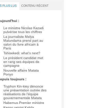
S PLUS LUS
CONTENU RÉCENT
ujourd'hui :
Le ministre Nicolas Kazadi
pulvérise tous les chiffres
La journaliste Melya
Malundama prend part au
salon du livre africain à
Paris
Tshisekedi: what’s next?
Le président candidat met
en rang ses équipes de
campagne
Nouvelle affaire Matata
Ponyo
epuis toujours :
Tryphon Kin-kiey dénonce
une présentation outrée des
réalisations de l’équipe
gouvernementale Matata
Habemus Premier ministre
Kengo rejoint Kabila