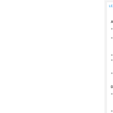
LE
A
D