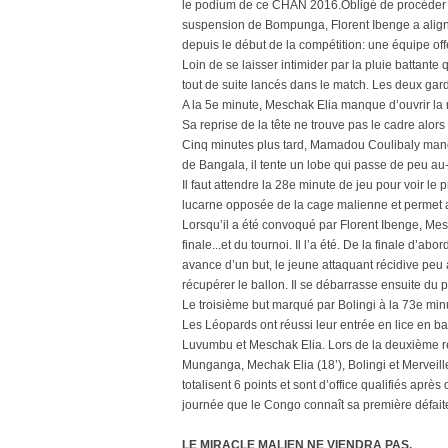
le podium de ce CHAN 2016.Obligé de procéder 
suspension de Bompunga, Florent Ibenge a aligné u
depuis le début de la compétition: une équipe off
Loin de se laisser intimider par la pluie battante
tout de suite lancés dans le match. Les deux gard
A la 5e minute, Meschak Elia manque d’ouvrir la
Sa reprise de la tête ne trouve pas le cadre alors
Cinq minutes plus tard, Mamadou Coulibaly manqu
de Bangala, il tente un lobe qui passe de peu a
Il faut attendre la 28e minute de jeu pour voir le
lucarne opposée de la cage malienne et permet a
Lorsqu’il a été convoqué par Florent Ibenge, Mes
finale...et du tournoi. Il l’a été. De la finale d’a
avance d’un but, le jeune attaquant récidive peu a
récupérer le ballon. Il se débarrasse ensuite du 
Le troisième but marqué par Bolingi à la 73e min
Les Léopards ont réussi leur entrée en lice en bat
Luvumbu et Meschak Elia. Lors de la deuxième re
Munganga, Mechak Elia (18’), Bolingi et Merveill
totalisent 6 points et sont d’office qualifiés aprè
journée que le Congo connaît sa première défaite
LE MIRACLE MALIEN NE VIENDRA PAS.