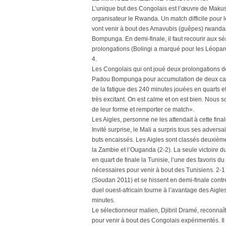
L’unique but des Congolais est l’œuvre de Makus
organisateur le Rwanda. Un match difficile pour 
vont venir à bout des Amavubis (guêpes) rwandai
Bompunga. En demi-finale, il faut recourir aux sé
prolongations (Bolingi a marqué pour les Léopard
4.
Les Congolais qui ont joué deux prolongations de 
Padou Bompunga pour accumulation de deux carto
de la fatigue des 240 minutes jouées en quarts et
très excitant. On est calme et on est bien. Nous
de leur forme et remporter ce match».
Les Aigles, personne ne les attendait à cette fina
Invité surprise, le Mali a surpris tous ses adversa
buts encaissés. Les Aigles sont classés deuxième 
la Zambie et l’Ouganda (2-2). La seule victoire 
en quart de finale la Tunisie, l’une des favoris d
nécessaires pour venir à bout des Tunisiens. 2-1
(Soudan 2011) et se hissent en demi-finale contre 
duel ouest-africain tourne à l’avantage des Aigle
minutes.
Le sélectionneur malien, Djibril Dramé, reconnaî
pour venir à bout des Congolais expérimentés. Il