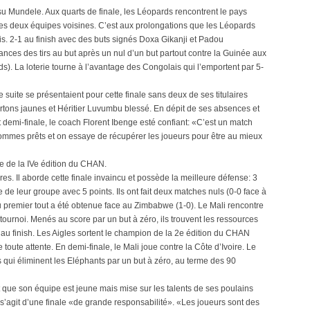
u Mundele. Aux quarts de finale, les Léopards rencontrent le pays
les deux équipes voisines. C’est aux prolongations que les Léopards
s. 2-1 au finish avec des buts signés Doxa Gikanji et Padou
ances des tirs au but après un nul d’un but partout contre la Guinée aux
s). La loterie tourne à l’avantage des Congolais qui l’emportent par 5-
suite se présentaient pour cette finale sans deux de ses titulaires
ns jaunes et Héritier Luvumbu blessé. En dépit de ses absences et
 demi-finale, le coach Florent Ibenge esté confiant: «C’est un match
 sommes prêts et on essaye de récupérer les joueurs pour être au mieux
le de la IVe édition du CHAN.
ires. Il aborde cette finale invaincu et possède la meilleure défense: 3
de leur groupe avec 5 points. Ils ont fait deux matches nuls (0-0 face à
du premier tout a été obtenue face au Zimbabwe (1-0). Le Mali rencontre
u tournoi. Menés au score par un but à zéro, ils trouvent les ressources
 au finish. Les Aigles sortent le champion de la 2e édition du CHAN
toute attente. En demi-finale, le Mali joue contre la Côte d’Ivoire. Le
s qui éliminent les Eléphants par un but à zéro, au terme des 90
t que son équipe est jeune mais mise sur les talents de ses poulains
 s’agit d’une finale «de grande responsabilité». «Les joueurs sont des