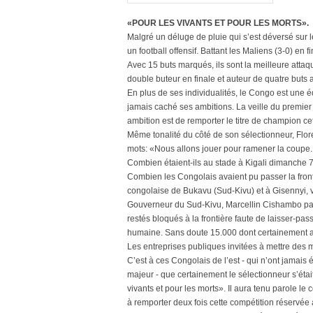
«POUR LES VIVANTS ET POUR LES MORTS».
Malgré un déluge de pluie qui s’est déversé sur 
un football offensif. Battant les Maliens (3-0) e
Avec 15 buts marqués, ils sont la meilleure atta
double buteur en finale et auteur de quatre buts 
En plus de ses individualités, le Congo est une 
jamais caché ses ambitions. La veille du premier 
ambition est de remporter le titre de champion 
Même tonalité du côté de son sélectionneur, Flor
mots: «Nous allons jouer pour ramener la coupe. O
Combien étaient-ils au stade à Kigali dimanche 7
Combien les Congolais avaient pu passer la front
congolaise de Bukavu (Sud-Kivu) et à Gisennyi, v
Gouverneur du Sud-Kivu, Marcellin Cishambo par
restés bloqués à la frontière faute de laisser-pa
humaine. Sans doute 15.000 dont certainement aut
Les entreprises publiques invitées à mettre des m
C’est à ces Congolais de l’est - qui n’ont jamais
majeur - que certainement le sélectionneur s’éta
vivants et pour les morts». Il aura tenu parole le
à remporter deux fois cette compétition réservée 