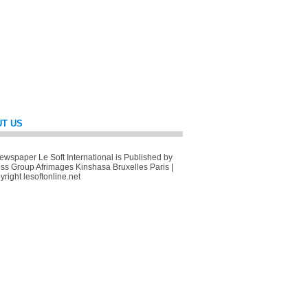
T US
wspaper Le Soft International is Published by
ss Group Afrimages Kinshasa Bruxelles Paris |
right lesoftonline.net