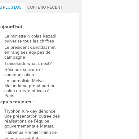
S PLUS LUS
CONTENU RÉCENT
ujourd'hui :
Le ministre Nicolas Kazadi
pulvérise tous les chiffres
Le président candidat met
en rang ses équipes de
campagne
Tshisekedi: what’s next?
Réseaux sociaux et
communication
La journaliste Melya
Malundama prend part au
salon du livre africain à
Paris
epuis toujours :
Tryphon Kin-kiey dénonce
une présentation outrée des
réalisations de l’équipe
gouvernementale Matata
Habemus Premier ministre
Kengo rejoint Kabila