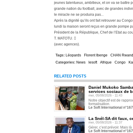
jeunes talentueux, ambitieux, et on va se battre p
grande nation du football, avec de grandes indivi
le miracle ne se produira pas...
Après la dignité qu’ils ont fait retrouver au Co
lundi la maison seront reçus en grande pompe par
Président de la République, Chef de l’Etat au cou
T. MATOTU. 
(avec agences).
Tags:
Léopards
Florent Ibenge
CHAN Rwand
Categories:
News
lesoft
Afrique
Congo
Ka
RELATED POSTS
Daniel Mukoko Samba 
services sociaux de 
mer, 05/08/2026 - 11:43
Notre objectif est de rapproc
formalisation.
Le Soft International n°16
La Snél-SA dit faux, c
mer, 05/08/2026 - 11:37
Gérer, c’est prévoir. Mais là
Le Soft International n°16