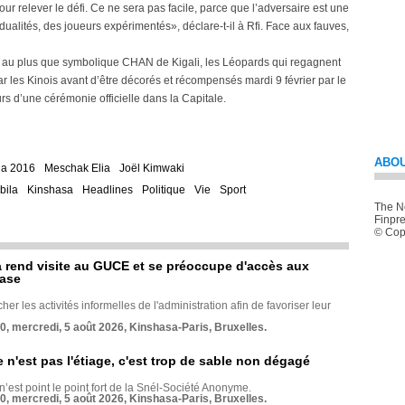
our relever le défi. Ce ne sera pas facile, parce que l’adversaire est une
dualités, des joueurs expérimentés», déclare-t-il à Rfi. Face aux fauves,
ngo au plus que symbolique CHAN de Kigali, les Léopards qui regagnent
 les Kinois avant d’être décorés et récompensés mardi 9 février par le
rs d’une cérémonie officielle dans la Capitale.
ABOU
a 2016
Meschak Elia
Joël Kimwaki
bila
Kinshasa
Headlines
Politique
Vie
Sport
The Ne
Finpre
© Copy
rend visite au GUCE et se préoccupe d'accès aux
base
her les activités informelles de l'administration afin de favoriser leur
70, mercredi, 5 août 2026, Kinshasa-Paris, Bruxelles.
e n'est pas l'étiage, c'est trop de sable non dégagé
 n’est point le point fort de la Snél-Société Anonyme.
70, mercredi, 5 août 2026, Kinshasa-Paris, Bruxelles.