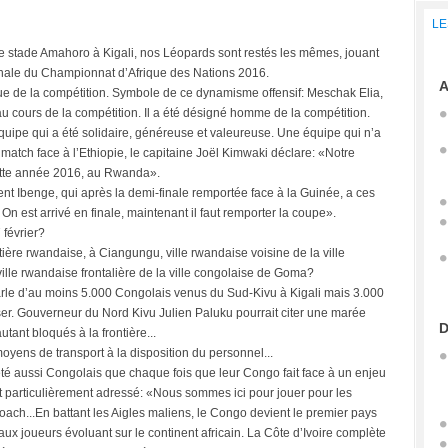
LE
le stade Amahoro à Kigali, nos Léopards sont restés les mêmes, jouant
n finale du Championnat d’Afrique des Nations 2016.
A
que de la compétition. Symbole de ce dynamisme offensif: Meschak Elia,
au cours de la compétition. Il a été désigné homme de la compétition.
équipe qui a été solidaire, généreuse et valeureuse. Une équipe qui n’a
match face à l’Ethiopie, le capitaine Joël Kimwaki déclare: «Notre
cette année 2016, au Rwanda».
ent Ibenge, qui après la demi-finale remportée face à la Guinée, a ces
n est arrivé en finale, maintenant il faut remporter la coupe».
 février?
ière rwandaise, à Ciangungu, ville rwandaise voisine de la ville
ille rwandaise frontalière de la ville congolaise de Goma?
le d’au moins 5.000 Congolais venus du Sud-Kivu à Kigali mais 3.000
sser. Gouverneur du Nord Kivu Julien Paluku pourrait citer une marée
D
ant bloqués à la frontière...
oyens de transport à la disposition du personnel...
 été aussi Congolais que chaque fois que leur Congo fait face à un enjeu
it particulièrement adressé: «Nous sommes ici pour jouer pour les
 coach...En battant les Aigles maliens, le Congo devient le premier pays
aux joueurs évoluant sur le continent africain. La Côte d’Ivoire complète