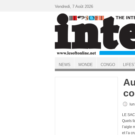
Aller au contenu principal
Vendredi, 7 Août 2026
NEWS
MONDE
CONGO
LIFES
ACCUEIL
Au
co
lun
LE SACR
Quels f
l’aigle 
et l’a c