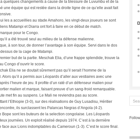
à quelques changements à cause de la blessure de Luvumbu et de la
ne équipe qui est restée dans la droite ligne de ce qu’elle avait fait
ensive.
 qui les a accueillies au stade Amahoro, les vingt-deux joueurs se sont
D
iens Matampi et Diarra ont fort à faire en ce début de match.
 marque pour le Congo.
 qu’il a été trouvé seul au milieu de la défense malienne.
e, à son tour, de donner l’avantage à son équipe. Servi dans le dos
u-dessus de la cage de Matampi.
 premier but de la partie. Meschak Elia, d’une frappe splendide, trouve la
u Congo d’ouvrir le score.
chak Elia ne se doutait sûrement pas qu’il serait l’homme de la
bord. Alors qu’il a permis aux Léopards d’aller aux vestiaires avec une
près l’heure de jeu. Il profite d’un raté d’un défenseur malien pour
portier malien et marque, faisant preuve d’un sang-froid remarquable.
ute met fin au suspens. Le Mali ne reviendra pas au score.
tant l’Ethiopie (3-0), sur des réalisations de Guy Lusadisu, Héritier
ncontre, ils surclassent les Palancas Negras d’Angola (4-2).
e Bope sont les buteurs de la selection congolaise. Les Léopards
Follow
s deux journées. Un exploit réalisé depuis 1974. C’est à la dernière
 face aux Lions indomptables du Cameroun (1-3). C’est le score final.