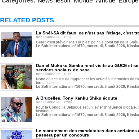
Categories:
News
lesoft
Monde
Afrique
Europe
RELATED POSTS
La Snél-SA dit faux, ce n'est pas l'étiage, c'est
mer, 05/08/2026 - 11:37
Gérer, c’est prévoir. Mais là n’est point le point fort de la Sn
Le Soft International n°1670, mercredi, 5 août 2026, Kinsh
Daniel Mukoko Samba rend visite au GUCE et se
services sociaux de base
mer, 05/08/2026 - 11:43
Notre objectif est de rapprocher les activités informelles de l'
formalisation.
Le Soft International n°1670, mercredi, 5 août 2026, Kinsh
À Bruxelles, Tony Kanku Shiku écoute
mer, 05/08/2026 - 12:06
Pour le Congo, la Belgique est un levier d'influence globale. O
historique...
Le Soft International n°1670, mercredi, 5 août 2026, Kinsh
Le recrutement des mandataires dans certaines 
passera par un concours