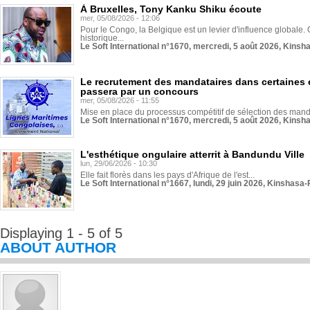
À Bruxelles, Tony Kanku Shiku écoute
mer, 05/08/2026 - 12:06
Pour le Congo, la Belgique est un levier d'influence globale. O
historique...
Le Soft International n°1670, mercredi, 5 août 2026, Kinsh
Le recrutement des mandataires dans certaines 
passera par un concours
mer, 05/08/2026 - 11:55
Mise en place du processus compétitif de sélection des manda
Le Soft International n°1670, mercredi, 5 août 2026, Kinsh
L'esthétique ongulaire atterrit à Bandundu Ville
lun, 29/06/2026 - 10:30
Elle fait florès dans les pays d'Afrique de l'est...
Le Soft International n°1667, lundi, 29 juin 2026, Kinshasa-
Displaying 1 - 5 of 5
ABOUT AUTHOR