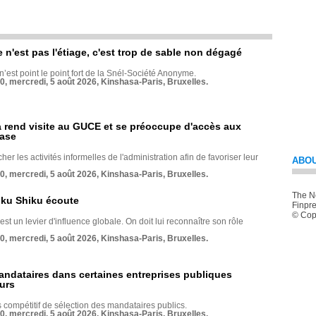
e n'est pas l'étiage, c'est trop de sable non dégagé
 n’est point le point fort de la Snél-Société Anonyme.
70, mercredi, 5 août 2026, Kinshasa-Paris, Bruxelles.
rend visite au GUCE et se préoccupe d'accès aux
base
her les activités informelles de l'administration afin de favoriser leur
ABOU
70, mercredi, 5 août 2026, Kinshasa-Paris, Bruxelles.
The Ne
nku Shiku écoute
Finpre
© Copy
st un levier d'influence globale. On doit lui reconnaître son rôle
70, mercredi, 5 août 2026, Kinshasa-Paris, Bruxelles.
andataires dans certaines entreprises publiques
urs
compétitif de sélection des mandataires publics.
70, mercredi, 5 août 2026, Kinshasa-Paris, Bruxelles.