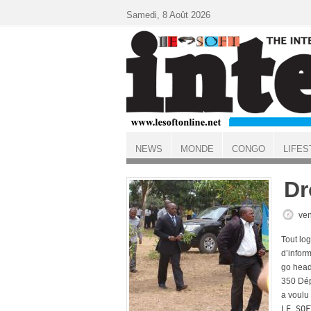
Aller au contenu principal
Samedi, 8 Août 2026
NEWS
MONDE
CONGO
LIFES
ACCUEIL
Dr
ven
Tout lo
d’inform
go head
350 Dép
a voulu 
LE SOF