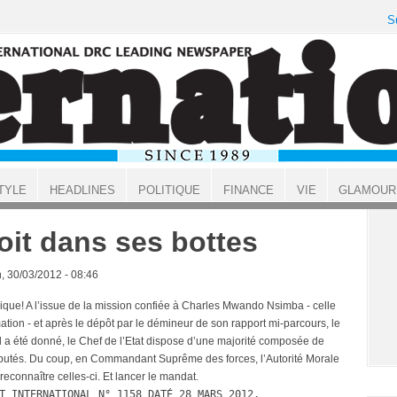
S
TYLE
HEADLINES
POLITIQUE
FINANCE
VIE
GLAMOUR
oit dans ses bottes
, 30/03/2012 - 08:46
gique! A l’issue de la mission confiée à Charles Mwando Nsimba - celle
ation - et après le dépôt par le démineur de son rapport mi-parcours, le
 a été donné, le Chef de l’Etat dispose d’une majorité composée de
utés. Du coup, en Commandant Suprême des forces, l’Autorité Morale
reconnaître celles-ci. Et lancer le mandat.
T INTERNATIONAL N° 1158 DATÉ 28 MARS 2012.