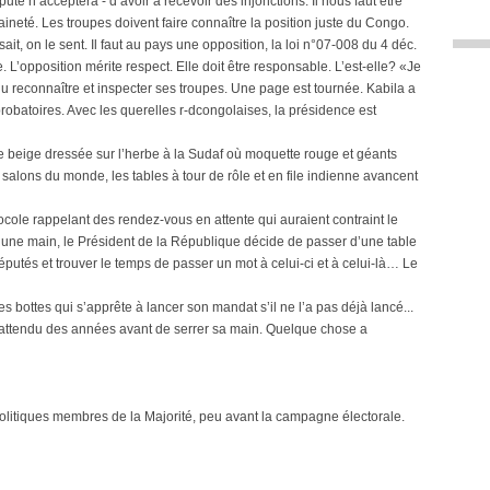
té n’acceptera - d’avoir à recevoir des injonctions. Il nous faut être
neté. Les troupes doivent faire connaître la position juste du Congo.
e sait, on le sent. Il faut au pays une opposition, la loi n°07-008 du 4 déc.
e. L’opposition mérite respect. Elle doit être responsable. L’est-elle? «Je
 reconnaître et inspecter ses troupes. Une page est tournée. Kabila a
 probatoires. Avec les querelles r-dcongolaises, la présidence est
nte beige dressée sur l’herbe à la Sudaf où moquette rouge et géants
salons du monde, les tables à tour de rôle et en file indienne avancent
tocole rappelant des rendez-vous en attente qui auraient contraint le
 d’une main, le Président de la République décide de passer d’une table
éputés et trouver le temps de passer un mot à celui-ci et à celui-là… Le
es bottes qui s’apprête à lancer son mandat s’il ne l’a pas déjà lancé...
attendu des années avant de serrer sa main. Quelque chose a
 politiques membres de la Majorité, peu avant la campagne électorale.