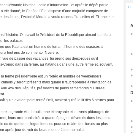
harles Mwando Nsimba - celle d’information - et après le dépôt par le
LE
 a été donné, le Chef de l’Etat dispose d’une majorité composée de
 forces, l’Autorité Morale a voulu reconnaître celles-ci. Et lancer le
A
ns l’histoire. On savait le Président de la République aimant l’air libre,
te, les palaces.
l’idée que Kabila est un homme de terrain, l’homme des espaces à
i a tout pris de son mentor Nyerere.
n vue de passer des vacances, lui prend ses deux-roues qu’il
as-Congo dans sa ferme, au Katanga dans une autre ferme et, souvent,
 la ferme présidentielle est un rodéo et nombre de weekenders
l chinois y seront présents mais quand il faut répondre à l’invitation de
 les 400 4x4 des Députés, présidents de partis et membres du Bureau
D
ent.
t qui n’avaient point fermé l’œil, avaient quitté le lit dès 5 heures pour
ntre la grande ville brouillonne et bruyante et les verts pâturages de
ent, leurs occupants tirés à quatre épingles déversés dans les petits
nte ou de quelques légumineuses pour se refaire des forces au plus
our après jour de voir du beau monde faire une halte.