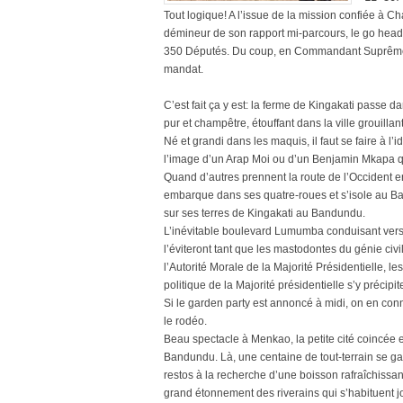
Tout logique! A l’issue de la mission confiée à C
démineur de son rapport mi-parcours, le go head
350 Députés. Du coup, en Commandant Suprême des
mandat.
C’est fait ça y est: la ferme de Kingakati passe da
pur et champêtre, étouffant dans la ville grouillan
Né et grandi dans les maquis, il faut se faire à 
l’image d’un Arap Moi ou d’un Benjamin Mkapa qu
Quand d’autres prennent la route de l’Occident e
embarque dans ses quatre-roues et s’isole au B
sur ses terres de Kingakati au Bandundu.
L’inévitable boulevard Lumumba conduisant vers
l’éviteront tant que les mastodontes du génie civi
l’Autorité Morale de la Majorité Présidentielle,
politique de la Majorité présidentielle s’y précipit
Si le garden party est annoncé à midi, on en connaî
le rodéo.
Beau spectacle à Menkao, la petite cité coincée e
Bandundu. Là, une centaine de tout-terrain se gar
restos à la recherche d’une boisson rafraîchissa
grand étonnement des riverains qui s’habituent j