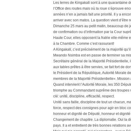
Les terres de Kingakati sont à une quarantaine d
l’Office des routes mais où la roue s’éprouve enc
années n’en a jamais fait une priorité. Il y a enco
arriver avec son matos. La question vient d’êtr
Dimanche 25 mars au petit matin, beaucoup de j
de confirmation ou d’infirmation par la Cour supr
Haute Cour, elles opposent la fratrie elle-même e
à la Chambre. Comme c’est rassurant!
A Kingakati, c’est précisément de la majorité qu’il
Mwando Nsimba est en passe de terminer sa miss
Secrétaire général de la Majorité Présidentielle
aux tables prêtes à être servies, se fait fort de
le Président de la République, Autorité Morale d
membres de la Majorité Présidentielle». Mission a
Quand intervient l’Autorité Morale, les 350 Déput
triomphe au Commandant suprême des troupes v
clé: unité, discipline, efficacité, respect.
Unité sans faille, discipline de tout un chacun, maj
force, respect des consignes pour agir en bloc 
honneur et dignité de Député, honneur et dignit
Changement de chapitre. La diplomatie. Oui la dip
pays. Il a et entretient de très bonnes relations