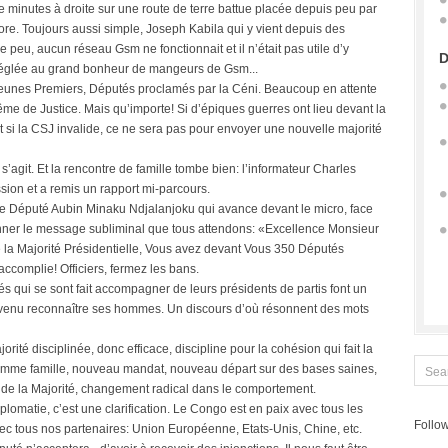
e minutes à droite sur une route de terre battue placée depuis peu par
ore. Toujours aussi simple, Joseph Kabila qui y vient depuis des
re peu, aucun réseau Gsm ne fonctionnait et il n’était pas utile d’y
D
e réglée au grand bonheur de mangeurs de Gsm...
eunes Premiers, Députés proclamés par la Céni. Beaucoup en attente
ême de Justice. Mais qu’importe! Si d’épiques guerres ont lieu devant la
t si la CSJ invalide, ce ne sera pas pour envoyer une nouvelle majorité
 s’agit. Et la rencontre de famille tombe bien: l’informateur Charles
ion et a remis un rapport mi-parcours.
, le Député Aubin Minaku Ndjalanjoku qui avance devant le micro, face
 donner le message subliminal que tous attendons: «Excellence Monsieur
e la Majorité Présidentielle, Vous avez devant Vous 350 Députés
ccomplie! Officiers, fermez les bans.
és qui se sont fait accompagner de leurs présidents de partis font un
enu reconnaître ses hommes. Un discours d’où résonnent des mots
orité disciplinée, donc efficace, discipline pour la cohésion qui fait la
comme famille, nouveau mandat, nouveau départ sur des bases saines,
é de la Majorité, changement radical dans le comportement.
lomatie, c’est une clarification. Le Congo est en paix avec tous les
Follow
 avec tous nos partenaires: Union Européenne, Etats-Unis, Chine, etc.