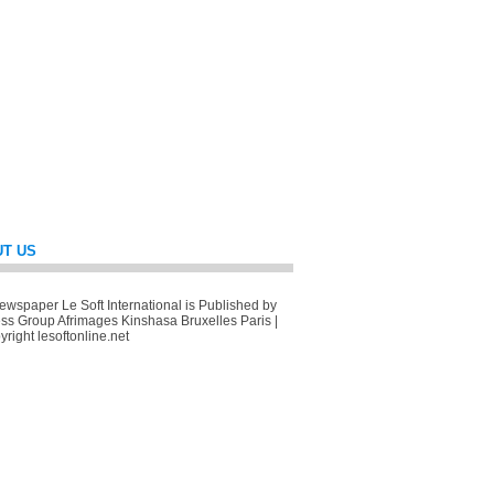
T US
wspaper Le Soft International is Published by
ss Group Afrimages Kinshasa Bruxelles Paris |
right lesoftonline.net