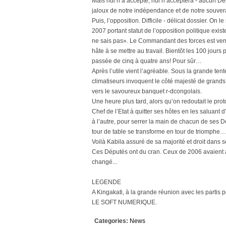
Mais nul n’a accepté, nul n’acceptera - aucun Dépu
jaloux de notre indépendance et de notre souverai
Puis, l’opposition. Difficile - délicat dossier. On l
2007 portant statut de l’opposition politique exist
ne sais pas». Le Commandant des forces est venu
hâte à se mettre au travail. Bientôt les 100 jours
passée de cinq à quatre ans! Pour sûr…
Après l’utile vient l’agréable. Sous la grande te
climatiseurs invoquent le côté majesté de grands 
vers le savoureux banquet r-dcongolais.
Une heure plus tard, alors qu’on redoutait le pro
Chef de l’Etat à quitter ses hôtes en les saluant
à l’autre, pour serrer la main de chacun de ses D
tour de table se transforme en tour de triomphe…
Voilà Kabila assuré de sa majorité et droit dans s
Ces Députés ont du cran. Ceux de 2006 avaient 
changé...
LEGENDE
A Kingakati, à la grande réunion avec les partis
LE SOFT NUMERIQUE.
Categories:
News