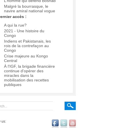
L’homme qui défend Boshab
Malgré la bourrasque, le
navire amiral national vogue
ernier accès :
A qui la rue?
2021 - Une histoire du
Congo
Indiens et Pakistanais, les
rois de la contrefaçon au
Congo
Crise majeure au Kongo
Central
À l'IGF, la brigade financière
continue d'opérer des
miracles dans la
mobilisation des recettes
publiques
 us: