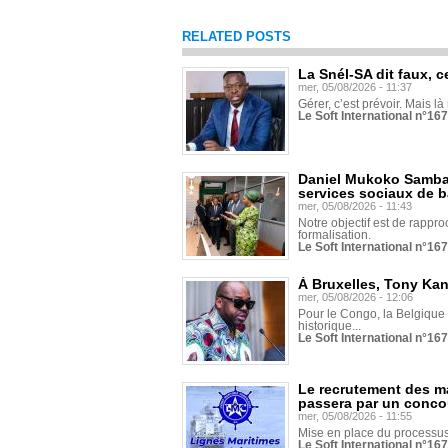
RELATED POSTS
La Snél-SA dit faux, c
mer, 05/08/2026 - 11:37
Gérer, c’est prévoir. Mais là
Le Soft International n°16
Daniel Mukoko Samba 
services sociaux de 
mer, 05/08/2026 - 11:43
Notre objectif est de rapproc
formalisation.
Le Soft International n°16
À Bruxelles, Tony Ka
mer, 05/08/2026 - 12:06
Pour le Congo, la Belgique e
historique...
Le Soft International n°16
Le recrutement des m
passera par un conco
mer, 05/08/2026 - 11:55
Mise en place du processus 
Le Soft International n°16