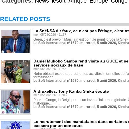
Categories:
News
lesoft
Afrique
Europe
Congo
RELATED POSTS
La Snél-SA dit faux, ce n'est pas l'étiage, c'est
mer, 05/08/2026 - 11:37
Gérer, c’est prévoir. Mais là n’est point le point fort de la Sn
Le Soft International n°1670, mercredi, 5 août 2026, Kinsh
Daniel Mukoko Samba rend visite au GUCE et se
services sociaux de base
mer, 05/08/2026 - 11:43
Notre objectif est de rapprocher les activités informelles de l'
formalisation.
Le Soft International n°1670, mercredi, 5 août 2026, Kinsh
À Bruxelles, Tony Kanku Shiku écoute
mer, 05/08/2026 - 12:06
Pour le Congo, la Belgique est un levier d'influence globale. O
historique...
Le Soft International n°1670, mercredi, 5 août 2026, Kinsh
Le recrutement des mandataires dans certaines 
passera par un concours