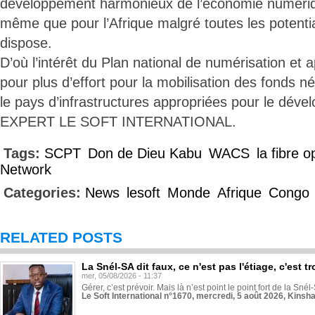
développement harmonieux de l’économie numériqu
même que pour l’Afrique malgré toutes les potenti
dispose.
D’où l’intérêt du Plan national de numérisation et 
pour plus d’effort pour la mobilisation des fonds n
le pays d’infrastructures appropriées pour le dév
EXPERT LE SOFT INTERNATIONAL.
Tags:
SCPT
Don de Dieu Kabu
WACS
la fibre o
Network
Categories:
News
lesoft
Monde
Afrique
Congo
RELATED POSTS
La Snél-SA dit faux, ce n'est pas l'étiage, c'est
mer, 05/08/2026 - 11:37
Gérer, c’est prévoir. Mais là n’est point le point fort de la Sn
Le Soft International n°1670, mercredi, 5 août 2026, Kinsh