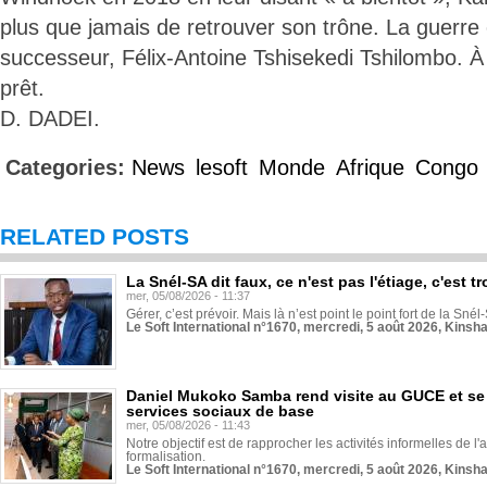
plus que jamais de retrouver son trône. La guerre 
successeur, Félix-Antoine Tshisekedi Tshilombo. À
prêt.
D. DADEI.
Categories:
News
lesoft
Monde
Afrique
Congo
RELATED POSTS
La Snél-SA dit faux, ce n'est pas l'étiage, c'est
mer, 05/08/2026 - 11:37
Gérer, c’est prévoir. Mais là n’est point le point fort de la Sn
Le Soft International n°1670, mercredi, 5 août 2026, Kinsh
Daniel Mukoko Samba rend visite au GUCE et se
services sociaux de base
mer, 05/08/2026 - 11:43
Notre objectif est de rapprocher les activités informelles de l'
formalisation.
Le Soft International n°1670, mercredi, 5 août 2026, Kinsh