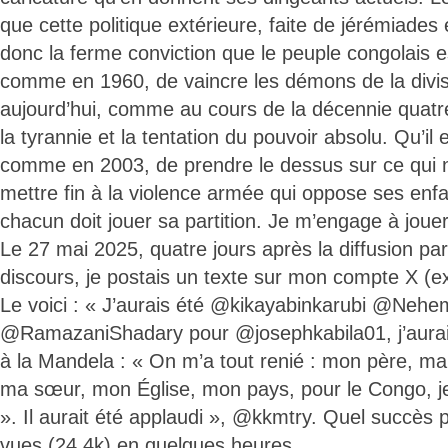
que cette politique extérieure, faite de jérémiades 
donc la ferme conviction que le peuple congolais e
comme en 1960, de vaincre les démons de la divisi
aujourd’hui, comme au cours de la décennie quatre
la tyrannie et la tentation du pouvoir absolu. Qu’il 
comme en 2003, de prendre le dessus sur ce qui n
mettre fin à la violence armée qui oppose ses enfa
chacun doit jouer sa partition. Je m’engage à joue
Le 27 mai 2025, quatre jours après la diffusion pa
discours, je postais un texte sur mon compte X (ex
Le voici : « J’aurais été @kikayabinkarubi @Neh
@RamazaniShadary pour @josephkabila01, j’aurai
à la Mandela : « On m’a tout renié : mon père, m
ma sœur, mon Église, mon pays, pour le Congo, je
». Il aurait été applaudi », @kkmtry. Quel succès 
vues (24,4k) en quelques heures.