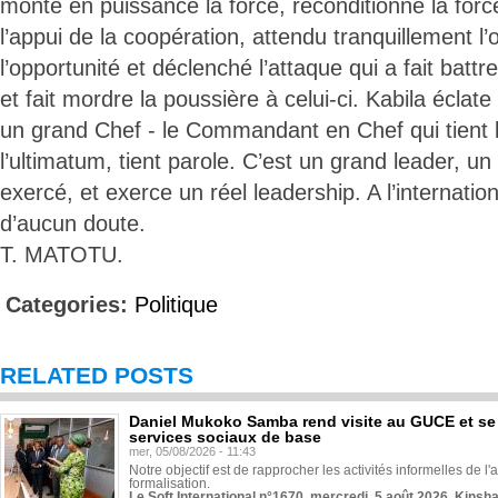
monté en puissance la force, reconditionné la for
l’appui de la coopération, attendu tranquillement l’
l’opportunité et déclenché l’attaque qui a fait battre
et fait mordre la poussière à celui-ci. Kabila écla
un grand Chef - le Commandant en Chef qui tient l
l’ultimatum, tient parole. C’est un grand leader, un f
exercé, et exerce un réel leadership. A l’internation
d’aucun doute.
T. MATOTU.
Categories:
Politique
RELATED POSTS
Daniel Mukoko Samba rend visite au GUCE et se
services sociaux de base
mer, 05/08/2026 - 11:43
Notre objectif est de rapprocher les activités informelles de l'
formalisation.
Le Soft International n°1670, mercredi, 5 août 2026, Kinsh