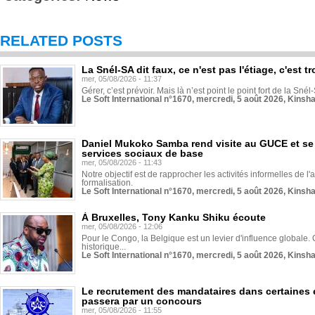
RELATED POSTS
La Snél-SA dit faux, ce n'est pas l'étiage, c'est
mer, 05/08/2026 - 11:37
Gérer, c’est prévoir. Mais là n’est point le point fort de la Sn
Le Soft International n°1670, mercredi, 5 août 2026, Kinsh
Daniel Mukoko Samba rend visite au GUCE et se
services sociaux de base
mer, 05/08/2026 - 11:43
Notre objectif est de rapprocher les activités informelles de l'
formalisation.
Le Soft International n°1670, mercredi, 5 août 2026, Kinsh
À Bruxelles, Tony Kanku Shiku écoute
mer, 05/08/2026 - 12:06
Pour le Congo, la Belgique est un levier d'influence globale. O
historique...
Le Soft International n°1670, mercredi, 5 août 2026, Kinsh
Le recrutement des mandataires dans certaines 
passera par un concours
mer, 05/08/2026 - 11:55