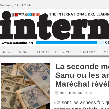
Aller au contenu principal
Vendredi, 7 Août 2026
NEWS
MONDE
CONGO
LIFESTYLE
HEADLINES
POL
ACCUEIL
La seconde mo
Sanu ou les a
Maréchal révé
mer, 24/05/2006 - 16:12
Ce sont les années fric qui