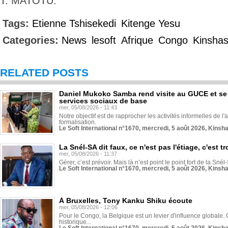
T. MATOTU.
Tags:
Etienne Tshisekedi
Kitenge Yesu
Categories:
News
lesoft
Afrique
Congo
Kinsha
RELATED POSTS
Daniel Mukoko Samba rend visite au GUCE et se
services sociaux de base
mer, 05/08/2026 - 11:43
Notre objectif est de rapprocher les activités informelles de l'
formalisation.
Le Soft International n°1670, mercredi, 5 août 2026, Kinsh
La Snél-SA dit faux, ce n'est pas l'étiage, c'est
mer, 05/08/2026 - 11:37
Gérer, c’est prévoir. Mais là n’est point le point fort de la Sn
Le Soft International n°1670, mercredi, 5 août 2026, Kinsh
À Bruxelles, Tony Kanku Shiku écoute
mer, 05/08/2026 - 12:06
Pour le Congo, la Belgique est un levier d'influence globale. O
historique...