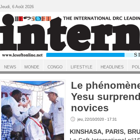
Aller au contenu principal
Jeudi, 6 Août 2026
NEWS
MONDE
CONGO
LIFESTYLE
HEADLINES
POL
ACCUEIL
Le phénomène
Yesu surprend
novices
jeu, 22/10/2020 - 17:31
KINSHASA, PARIS, BR