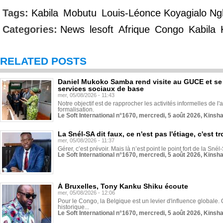
Tags:
Kabila
Mobutu
Louis-Léonce Koyagialo N
Categories:
News
lesoft
Afrique
Congo
Kabila
RELATED POSTS
Daniel Mukoko Samba rend visite au GUCE et se
services sociaux de base
mer, 05/08/2026 - 11:43
Notre objectif est de rapprocher les activités informelles de l'
formalisation.
Le Soft International n°1670, mercredi, 5 août 2026, Kinsh
La Snél-SA dit faux, ce n'est pas l'étiage, c'est
mer, 05/08/2026 - 11:37
Gérer, c’est prévoir. Mais là n’est point le point fort de la Sn
Le Soft International n°1670, mercredi, 5 août 2026, Kinsh
À Bruxelles, Tony Kanku Shiku écoute
mer, 05/08/2026 - 12:06
Pour le Congo, la Belgique est un levier d'influence globale. O
historique...
Le Soft International n°1670, mercredi, 5 août 2026, Kinsh