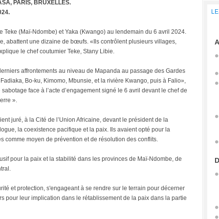
SA, PARIS, BRUXELLES.
LE
024.
ntre Teke (Maï-Ndombe) et Yaka (Kwango) au lendemain du 6 avril 2024.
, abattent une dizaine de bœufs. «Ils contrôlent plusieurs villages,
A
xplique le chef coutumier Teke, Stany Libie.
s derniers affrontements au niveau de Mapanda au passage des Gardes
 Fadiaka, Bo-ku, Kimomo, Mbunsie, et la rivière Kwango, puis à Falio»,
 de sabotage face à l’acte d’engagement signé le 6 avril devant le chef de
erre ».
nt juré, à la Cité de l’Union Africaine, devant le président de la
ogue, la coexistence pacifique et la paix. Ils avaient opté pour la
les comme moyen de prévention et de résolution des conflits.
clusif pour la paix et la stabilité dans les provinces de Maï-Ndombe, de
D
ral.
urité et protection, s'engageant à se rendre sur le terrain pour décerner
 pour leur implication dans le rétablissement de la paix dans la partie