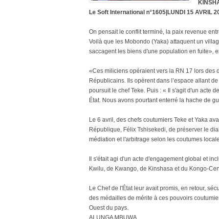
KINSHA
Le Soft International n°1605|LUNDI 15 AVRIL 2
On pensait le conflit terminé, la paix revenue e
Voilà que les Mobondo (Yaka) attaquent un village
saccagent les biens d'une population en fuite», e
«Ces miliciens opéraient vers la RN 17 lors de
Républicains. Ils opèrent dans l’espace allant de
poursuit le chef Teke. Puis : « Il s'agit d'un acte
État. Nous avons pourtant enterré la hache de gu
Le 6 avril, des chefs coutumiers Teke et Yaka avaie
République, Félix Tshisekedi, de préserver le dial
médiation et l'arbitrage selon les coutumes loca
Il s'était agi d'un acte d'engagement global et in
Kwilu, de Kwango, de Kinshasa et du Kongo-Cent
Le Chef de l'État leur avait promis, en retour, séc
des médailles de mérite à ces pouvoirs coutumiers
Ouest du pays.
ALUNGA MBUWA.