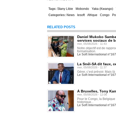
Tags:
Stany Libie
Mobondo
Yaka (Kwango)
Categories:
News
lesoft
Afrique
Congo
Po
RELATED POSTS
Daniel Mukoko Samba 
services sociaux de 
mer, 05/08/2026 - 11:43
Notre objectif est de rapproc
formalisation.
Le Soft International n°16
La Snél-SA dit faux, c
mer, 05/08/2026 - 11:37
Gérer, c’est prévoir. Mais là
Le Soft International n°16
À Bruxelles, Tony Ka
mer, 05/08/2026 - 12:06
Pour le Congo, la Belgique e
historique...
Le Soft International n°16