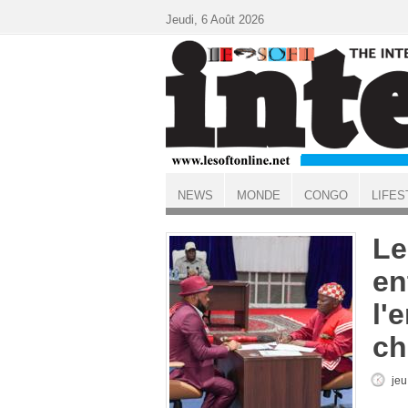
Aller au contenu principal
Jeudi, 6 Août 2026
NEWS
MONDE
CONGO
LIFES
ACCUEIL
Le
en
l'
ch
jeu