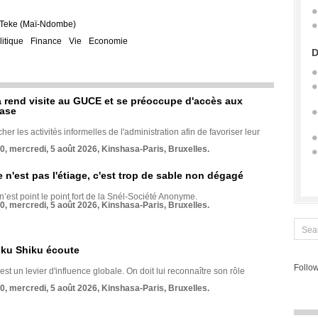
Teke (Maï-Ndombe)
litique
Finance
Vie
Economie
D
rend visite au GUCE et se préoccupe d'accès aux
base
her les activités informelles de l'administration afin de favoriser leur
70, mercredi, 5 août 2026, Kinshasa-Paris, Bruxelles.
e n'est pas l'étiage, c'est trop de sable non dégagé
 n’est point le point fort de la Snél-Société Anonyme.
70, mercredi, 5 août 2026, Kinshasa-Paris, Bruxelles.
nku Shiku écoute
Follow
st un levier d'influence globale. On doit lui reconnaître son rôle
70, mercredi, 5 août 2026, Kinshasa-Paris, Bruxelles.