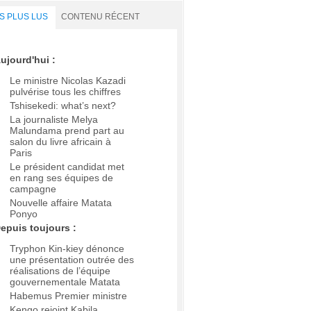
S PLUS LUS
CONTENU RÉCENT
ujourd'hui :
Le ministre Nicolas Kazadi
pulvérise tous les chiffres
Tshisekedi: what’s next?
La journaliste Melya
Malundama prend part au
salon du livre africain à
Paris
Le président candidat met
en rang ses équipes de
campagne
Nouvelle affaire Matata
Ponyo
epuis toujours :
Tryphon Kin-kiey dénonce
une présentation outrée des
réalisations de l’équipe
gouvernementale Matata
Habemus Premier ministre
Kengo rejoint Kabila