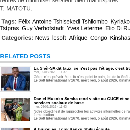
tentés de minimiser seraient bien mal inspirés...
T. MATOTU.
Tags:
Félix-Antoine Tshisekedi Tshilombo
Kyriako
Tsípras
Guy Verhofstadt
Yves Leterme
Elio Di R
Categories:
News
lesoft
Afrique
Congo
Kinsha
RELATED POSTS
La Snél-SA dit faux, ce n'est pas l'étiage, c'est
mer, 05/08/2026 - 11:37
Gérer, c’est prévoir. Mais là n’est point le point fort de la Sn
Le Soft International n°1670, mercredi, 5 août 2026, Kinsh
Daniel Mukoko Samba rend visite au GUCE et se
services sociaux de base
mer, 05/08/2026 - 11:43
Notre objectif est de rapprocher les activités informelles de l'
formalisation.
Le Soft International n°1670, mercredi, 5 août 2026, Kinsh
À Bruxelles, Tony Kanku Shiku écoute