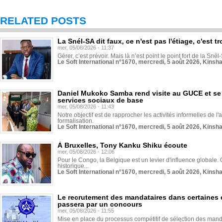
RELATED POSTS
La Snél-SA dit faux, ce n'est pas l'étiage, c'est
mer, 05/08/2026 - 11:37
Gérer, c’est prévoir. Mais là n’est point le point fort de la Sn
Le Soft International n°1670, mercredi, 5 août 2026, Kinsh
Daniel Mukoko Samba rend visite au GUCE et se
services sociaux de base
mer, 05/08/2026 - 11:43
Notre objectif est de rapprocher les activités informelles de l'
formalisation.
Le Soft International n°1670, mercredi, 5 août 2026, Kinsh
À Bruxelles, Tony Kanku Shiku écoute
mer, 05/08/2026 - 12:06
Pour le Congo, la Belgique est un levier d'influence globale. O
historique...
Le Soft International n°1670, mercredi, 5 août 2026, Kinsh
Le recrutement des mandataires dans certaines 
passera par un concours
mer, 05/08/2026 - 11:55
Mise en place du processus compétitif de sélection des manda