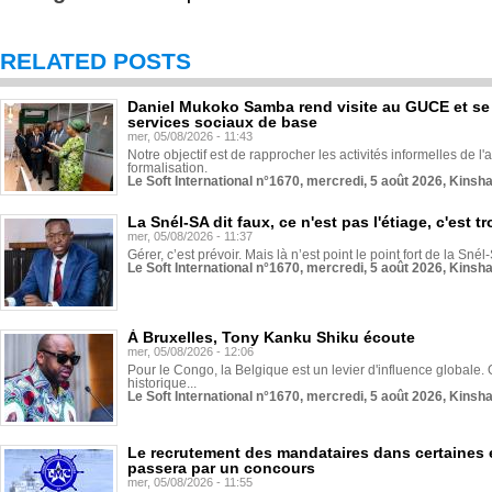
RELATED POSTS
Daniel Mukoko Samba rend visite au GUCE et se
services sociaux de base
mer, 05/08/2026 - 11:43
Notre objectif est de rapprocher les activités informelles de l'
formalisation.
Le Soft International n°1670, mercredi, 5 août 2026, Kinsh
La Snél-SA dit faux, ce n'est pas l'étiage, c'est
mer, 05/08/2026 - 11:37
Gérer, c’est prévoir. Mais là n’est point le point fort de la Sn
Le Soft International n°1670, mercredi, 5 août 2026, Kinsh
À Bruxelles, Tony Kanku Shiku écoute
mer, 05/08/2026 - 12:06
Pour le Congo, la Belgique est un levier d'influence globale. O
historique...
Le Soft International n°1670, mercredi, 5 août 2026, Kinsh
Le recrutement des mandataires dans certaines 
passera par un concours
mer, 05/08/2026 - 11:55