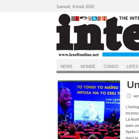
Aller au contenu principal
Samedi, 8 Août 2026
NEWS
MONDE
CONGO
LIFES
ACCUEIL
Un
ven
L’horlo
inconsc
La feuil
avec un
Après l’
dans la