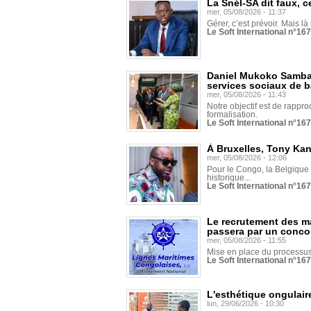
La Snél-SA dit faux, c
mer, 05/08/2026 - 11:37
Gérer, c’est prévoir. Mais là
Le Soft International n°16
Daniel Mukoko Samba 
services sociaux de 
mer, 05/08/2026 - 11:43
Notre objectif est de rapproc
formalisation.
Le Soft International n°16
À Bruxelles, Tony Ka
mer, 05/08/2026 - 12:06
Pour le Congo, la Belgique e
historique...
Le Soft International n°16
Le recrutement des m
passera par un conco
mer, 05/08/2026 - 11:55
Mise en place du processus 
Le Soft International n°16
L'esthétique ongulaire
lun, 29/06/2026 - 10:30