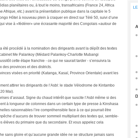
ias planétaires ou, à tout le moins, transafricains (France 24, Africa
LE
une Afrique, etc.) avant la présentation publique dans la capitale le 5
ngo Hôtel à nouveau plein à craquer en direct sur Télé 50, suivi d’une
 qui vise à «fédérer» une écrasante majorité des Congolais «autour de
A
l a été procédé à la nomination des dirigeants avant la dépôt des textes
Le cabinet Me Palankoy (Médard Palankoy-Charlotte Mubangi
itôt cette étape franchie - ce qui ne saurait tarder - s’ensuivra la
 des provinces et des districts.
rovinces visées en priorité (Katanga, Kasaï, Province Orientale) avant les
ement attirer les dirigeants de l’Asbl: le stade Vélodrome de Kintambo
 20 Mai).
D
prises d’assaut. Signe du chaud intérêt que suscite l’Asbl même si des
talent à longueur de colonnes dans un certain type de presse à Kinshasa
nelles raisonnables l’ire compréhensible face à ce qui pourrait être
empêche d’aucuns de trouver sommeil multipliant des textes qui, semble-
des élèves du primaire que du secondaire. Et vous appelez cela
mphe sans gloire et qu’aucune grande idée ne se structure jamais sans