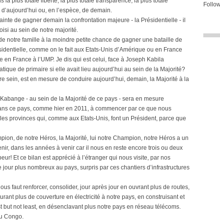
la plus totale liberté, la plus totale transparence, la plus totale
Follow
s d’aujourd’hui ou, en l’espèce, de demain.
nte de gagner demain la confrontation majeure - la Présidentielle - il
oisi au sein de notre majorité.
 de notre famille à la moindre petite chance de gagner une bataille de
résidentielle, comme on le fait aux Etats-Unis d’Amérique ou en France
re en France à l’UMP. Je dis qui est celui, face à Joseph Kabila
ique de primaire si elle avait lieu aujourd’hui au sein de la Majorité?
tre sein, est en mesure de conduire aujourd’hui, demain, la Majorité à la
 Kabange - au sein de la Majorité de ce pays - sera en mesure
dans ce pays, comme hier en 2011, à commencer par ce que nous
 les provinces qui, comme aux Etats-Unis, font un Président, parce que
mpion, de notre Héros, la Majorité, lui notre Champion, notre Héros a un
nir, dans les années à venir car il nous en reste encore trois ou deux
ur! Et ce bilan est apprécié à l’étranger qui nous visite, par nos
 jour plus nombreux au pays, surpris par ces chantiers d’infrastructures
nous faut renforcer, consolider, jour après jour en ouvrant plus de routes,
rant plus de couverture en électricité à notre pays, en construisant et
st but not least, en désenclavant plus notre pays en réseau télécoms.
 au Congo.