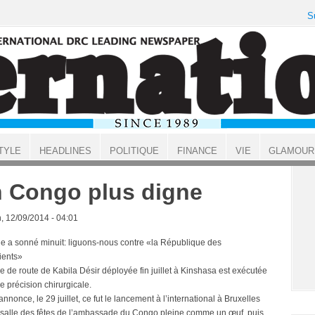
S
TYLE
HEADLINES
POLITIQUE
FINANCE
VIE
GLAMOUR
 Congo plus digne
, 12/09/2014 - 04:01
ge a sonné minuit: liguons-nous contre «la République des
ients»
le de route de Kabila Désir déployée fin juillet à Kinshasa est exécutée
e précision chirurgicale.
annonce, le 29 juillet, ce fut le lancement à l’international à Bruxelles
 salle des fêtes de l’ambassade du Congo pleine comme un œuf, puis