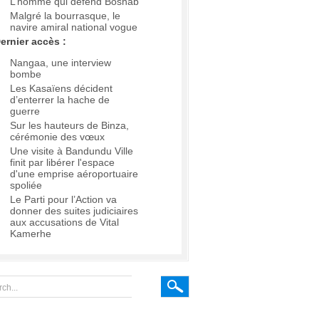
L’homme qui défend Boshab
Malgré la bourrasque, le
navire amiral national vogue
ernier accès :
Nangaa, une interview
bombe
Les Kasaïens décident
d’enterrer la hache de
guerre
Sur les hauteurs de Binza,
cérémonie des vœux
Une visite à Bandundu Ville
finit par libérer l'espace
d'une emprise aéroportuaire
spoliée
Le Parti pour l’Action va
donner des suites judiciaires
aux accusations de Vital
Kamerhe