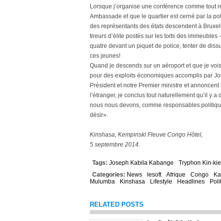
Lorsque j’organise une conférence comme tout r
Ambassade et que le quartier est cerné par la po
des représentants des états descendent à Bruxell
tireurs d’élite postés sur les toits des immeuble
quatre devant un piquet de police, tenter de di
ces jeunes!
Quand je descends sur un aéroport et que je vois
pour des exploits économiques accomplis par Jo
Président et notre Premier ministre et annoncent
l’étranger, je conclus tout naturellement qu’il y
nous nous devons, comme responsables politique,
désir».
Kinshasa, Kempinski Fleuve Congo Hôtel,
5 septembre 2014.
Tags:
Joseph Kabila Kabange
Tryphon Kin-ki
Categories:
News
lesoft
Afrique
Congo
Ka
Mulumba
Kinshasa
Lifestyle
Headlines
Poli
RELATED POSTS