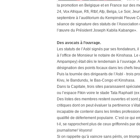
la promotion en Belgique et en France sur des méd
24, Vox Afrique, Rfi, Rtbf, Afp, Belga, Le Soir, Je
septembre à l’auditorium du Kempinski Fleuve Co
séance de signature des statuts de l’Association
l’œuvre du Président Joseph Kabila Kabange».
Des avocats à l’ouvrage.
Les statuts de l’Asbl signés par ses fondateurs, i
à l’office de Monsieur le notaire de Kinshasa. 
Ampampey) était dès le lendemain à l’ouvrage. Auss
désignation des points focaux dans les chefs lieux
Puis la tournée des dirigeants de l’Asbl - trois p
Kivu, le Bandundu, le Bas-Congo et Kinshasa.
Dans la Capitale, trois sites paraissaient spécial
ou l’espace Fikin voire le stade Tata Raphaël (ex
Des listes des membres restent ouvertes et sont 
critiques dont on peut évaluer la pertinence s’é
incapable de contenir dans les limites profession
qualifié de déferlement populaire. C’est ce qui 
t-il, se rapprochent plus de ceux griffonnés par 
journalisme! Voyons!
Si on rappelle qu’à vaincre sans périls, on trio