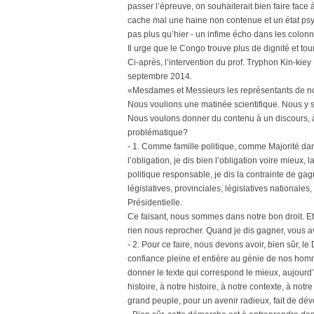
passer l’épreuve, on souhaiterait bien faire face
cache mal une haine non contenue et un état psyc
pas plus qu’hier - un infime écho dans les colonn
Il urge que le Congo trouve plus de dignité et t
Ci-après, l’intervention du prof. Tryphon Kin-ki
septembre 2014.
«Mesdames et Messieurs les représentants de no
Nous voulions une matinée scientifique. Nous 
Nous voulons donner du contenu à un discours, à
problématique?
- 1. Comme famille politique, comme Majorité dan
l’obligation, je dis bien l’obligation voire mieux
politique responsable, je dis la contrainte de gag
législatives, provinciales, législatives nationale
Présidentielle.
Ce faisant, nous sommes dans notre bon droit. E
rien nous reprocher. Quand je dis gagner, vous a
- 2. Pour ce faire, nous devons avoir, bien sûr, le
confiance pleine et entière au génie de nos hom
donner le texte qui correspond le mieux, aujourd’
histoire, à notre histoire, à notre contexte, à not
grand peuple, pour un avenir radieux, fait de d