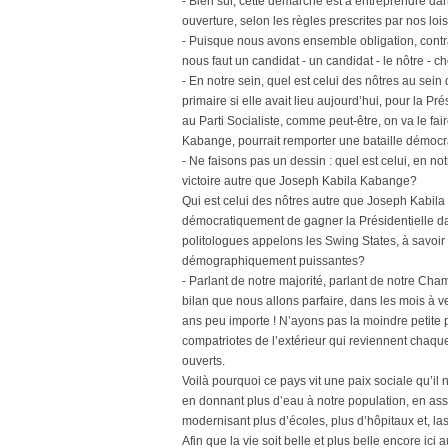
- Bien sûr, cette démarche est à entreprendre dans 
ouverture, selon les règles prescrites par nos loi
- Puisque nous avons ensemble obligation, contrai
nous faut un candidat - un candidat - le nôtre - ch
- En notre sein, quel est celui des nôtres au sein
primaire si elle avait lieu aujourd’hui, pour la P
au Parti Socialiste, comme peut-être, on va le fai
Kabange, pourrait remporter une bataille démocrat
- Ne faisons pas un dessin : quel est celui, en no
victoire autre que Joseph Kabila Kabange?
Qui est celui des nôtres autre que Joseph Kabila
démocratiquement de gagner la Présidentielle 
politologues appelons les Swing States, à savoir
démographiquement puissantes?
- Parlant de notre majorité, parlant de notre Cha
bilan que nous allons parfaire, dans les mois à ve
ans peu importe ! N’ayons pas la moindre petite pe
compatriotes de l’extérieur qui reviennent chaque
ouverts.
Voilà pourquoi ce pays vit une paix sociale qu’il 
en donnant plus d’eau à notre population, en assu
modernisant plus d’écoles, plus d’hôpitaux et, la
Afin que la vie soit belle et plus belle encore ici