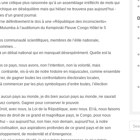
 à une critique plus raisonnée qu’à un assemblage irréfléchi de mots qui
hique en déséquilibre mais qui hélas! ne trouvera pas aujourd’hui -
es d’un grand journal.
D
ourne définitivement le dos à une «République des inconscients».
ey Mulumba à l’auditorium du Kempinski Fleuve Congo Hôtel le 5
s communauté scientifiques, membres de l’élite nationale,
y sommes…
 un débat national qui en manquait désespérément. Quelle est la
s ce pays, nous avons, non l’intention, non la volonté, mais
, la contrainte, vis-à-vis de notre histoire en majuscules, comme ensemble
ner, de gagner toutes les confrontations électorales locales,
s, à commencer par les plus symboliques d’entre toutes, l’élection
t aucun pays au monde, je dis bien aucun pays au monde, ne saurait
vez compris. Gagner pour conserver le pouvoir.
 Droit, avec nous, la Loi de la République, avec nous. Et là, nous faisons
mes de droit de ce grand et magnifique pays, le Congo, pour nous
hui – oui aujourd’hui, non hier, non demain, aujourd’hui, à notre
re civilisation, aux aspirations profondes de ce grand pays et de son
éveloppement, de modernité et d’émergence.