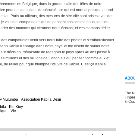
écemment en Belgique, dans la grande salle des fêtes de notre
lice pour des questions de sécurité - ce qui est normal puisque quand
es ou Paris ou ailleurs, des mesures de sécurité sont prises avec des
s - je vois nos compatriotes qui ne pensent pas comme nous, trois ou
ssuader des mamans qui viennent nous écouter, et ces mamans défier
 des compatriotes venir vers nous faire des photos et s’enthousiasmer
seph Kabila Kabange dans notre pays, et me disent de saluer notre
 leur décision irrévocable de regagner le pays après 40 ans passé à
 a des millions et des millions de Congolais qui pensent comme eux et
 de rallier pour que triomphe l’œuvre de Kabila. C’est ça Kabila
ABOU
The Ne
Finpre
ey Mulumba
Association Kabila Désir
© Copy
bila
Kin-Kiey
tique
Vie