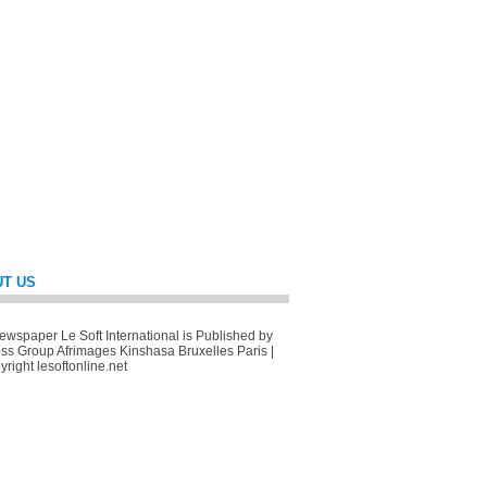
T US
wspaper Le Soft International is Published by
ss Group Afrimages Kinshasa Bruxelles Paris |
right lesoftonline.net