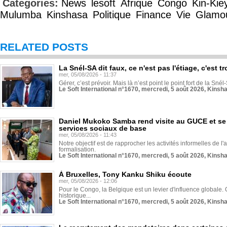
Categories:
News
lesoft
Afrique
Congo
Kin-Kie
Mulumba
Kinshasa
Politique
Finance
Vie
Glamo
RELATED POSTS
La Snél-SA dit faux, ce n'est pas l'étiage, c'est
mer, 05/08/2026 - 11:37
Gérer, c’est prévoir. Mais là n’est point le point fort de la Sn
Le Soft International n°1670, mercredi, 5 août 2026, Kinsh
Daniel Mukoko Samba rend visite au GUCE et se
services sociaux de base
mer, 05/08/2026 - 11:43
Notre objectif est de rapprocher les activités informelles de l'
formalisation.
Le Soft International n°1670, mercredi, 5 août 2026, Kinsh
À Bruxelles, Tony Kanku Shiku écoute
mer, 05/08/2026 - 12:06
Pour le Congo, la Belgique est un levier d'influence globale. O
historique...
Le Soft International n°1670, mercredi, 5 août 2026, Kinsh