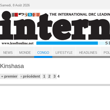
Aller au contenu principal
Samedi, 8 Août 2026
NEWS
MONDE
CONGO
LIFESTYLE
HEADLINES
POL
ACCUEIL
CONGO
Kinshasa
Pages
« premier
‹ précédent
1
2
3
4