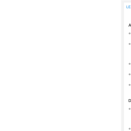
LE
A
D