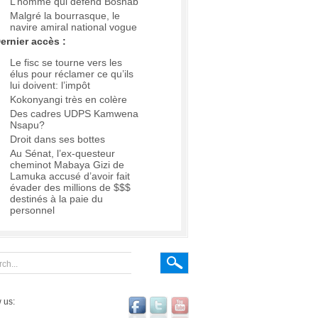
L’homme qui défend Boshab
Malgré la bourrasque, le
navire amiral national vogue
ernier accès :
Le fisc se tourne vers les
élus pour réclamer ce qu’ils
lui doivent: l’impôt
Kokonyangi très en colère
Des cadres UDPS Kamwena
Nsapu?
Droit dans ses bottes
Au Sénat, l’ex-questeur
cheminot Mabaya Gizi de
Lamuka accusé d’avoir fait
évader des millions de $$$
destinés à la paie du
personnel
 us: