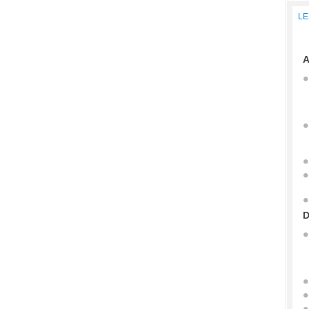
LE
A
D