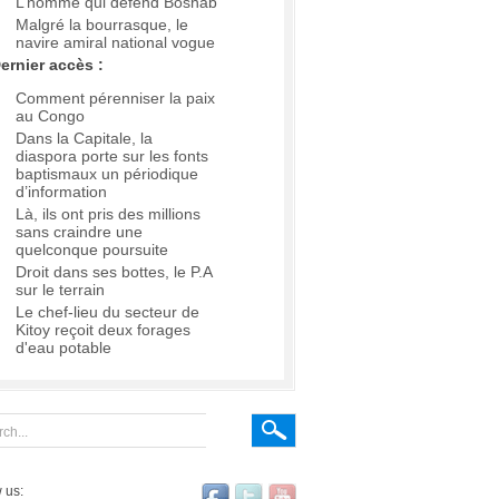
L’homme qui défend Boshab
Malgré la bourrasque, le
navire amiral national vogue
ernier accès :
Comment pérenniser la paix
au Congo
Dans la Capitale, la
diaspora porte sur les fonts
baptismaux un périodique
d’information
Là, ils ont pris des millions
sans craindre une
quelconque poursuite
Droit dans ses bottes, le P.A
sur le terrain
Le chef-lieu du secteur de
Kitoy reçoit deux forages
d'eau potable
 us: