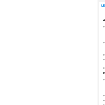
LE
A
D