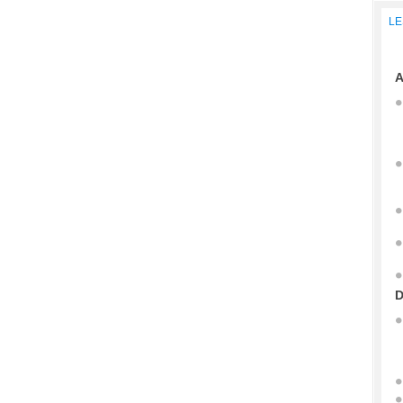
LE
A
D