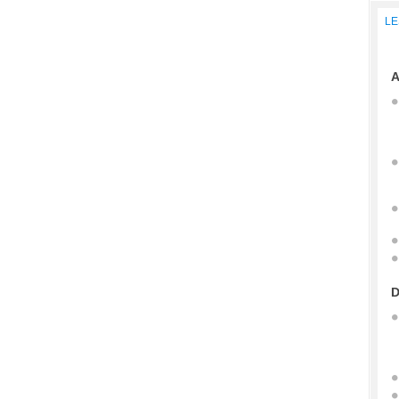
LE
A
D