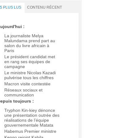
S PLUS LUS
CONTENU RÉCENT
ujourd'hui :
La journaliste Melya
Malundama prend part au
salon du livre africain à
Paris
Le président candidat met
en rang ses équipes de
campagne
Le ministre Nicolas Kazadi
pulvérise tous les chiffres
Macron visite contestée
Réseaux sociaux et
communication
epuis toujours :
Tryphon Kin-kiey dénonce
une présentation outrée des
réalisations de l’équipe
gouvernementale Matata
Habemus Premier ministre
Kengo rejoint Kabila