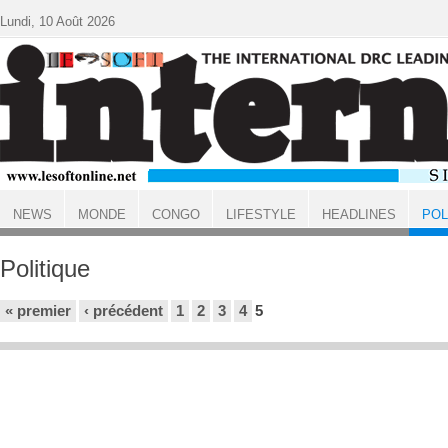
Aller au contenu principal
Lundi, 10 Août 2026
NEWS
MONDE
CONGO
LIFESTYLE
HEADLINES
POL
ACCUEIL
Politique
Pages
« premier
‹ précédent
1
2
3
4
5