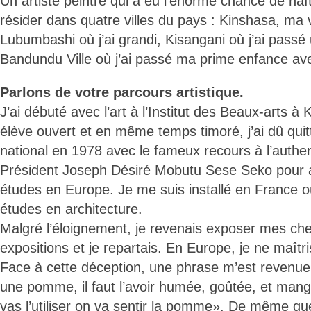
Un artiste peintre qui a eu l’énorme chance de na
résider dans quatre villes du pays : Kinshasa, ma vi
Lubumbashi où j’ai grandi, Kisangani où j’ai passé
Bandundu Ville où j’ai passé ma prime enfance av
Parlons de votre parcours artistique.
J’ai débuté avec l’art à l’Institut des Beaux-arts 
élève ouvert et en même temps timoré, j’ai dû quitter
national en 1978 avec le fameux recours à l’authen
Président Joseph Désiré Mobutu Sese Seko pour a
études en Europe. Je me suis installé en France où
études en architecture.
Malgré l’éloignement, je revenais exposer mes ch
expositions et je repartais. En Europe, je ne maîtrisa
Face à cette déception, une phrase m’est revenue :
une pomme, il faut l’avoir humée, goûtée, et man
vas l’utiliser on va sentir la pomme». De même que