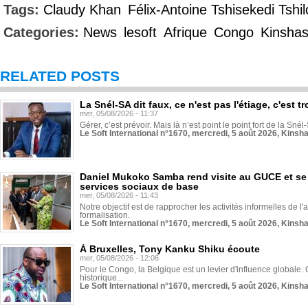
Tags:
Claudy Khan
Félix-Antoine Tshisekedi Tsh
Categories:
News
lesoft
Afrique
Congo
Kinsha
RELATED POSTS
La Snél-SA dit faux, ce n'est pas l'étiage, c'est
mer, 05/08/2026 - 11:37
Gérer, c’est prévoir. Mais là n’est point le point fort de la Sn
Le Soft International n°1670, mercredi, 5 août 2026, Kinsh
Daniel Mukoko Samba rend visite au GUCE et se
services sociaux de base
mer, 05/08/2026 - 11:43
Notre objectif est de rapprocher les activités informelles de l'
formalisation.
Le Soft International n°1670, mercredi, 5 août 2026, Kinsh
À Bruxelles, Tony Kanku Shiku écoute
mer, 05/08/2026 - 12:06
Pour le Congo, la Belgique est un levier d'influence globale. O
historique...
Le Soft International n°1670, mercredi, 5 août 2026, Kinsh