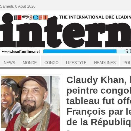
Aller au contenu principal
Samedi, 8 Août 2026
NEWS
MONDE
CONGO
LIFESTYLE
HEADLINES
POL
ACCUEIL
Claudy Khan, l
peintre congol
tableau fut of
François par l
de la Républi