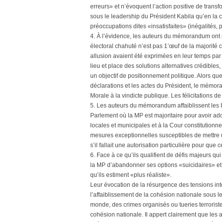
erreurs» et n’évoquent l’action positive de trans
sous le leadership du Président Kabila qu’en la 
préoccupations dites «insatisfaites» (inégalités, 
4. À l’évidence, les auteurs du mémorandum ont pr
électoral chahuté n’est pas 1’œuf de la majorité c
allusion avaient été exprimées en leur temps par 
lieu et place des solutions alternatives crédibles
un objectif de positionnement politique. Alors que
déclarations et les actes du Président, le mémoran
Morale à la vindicte publique. Les félicitations de 
5. Les auteurs du mémorandum affaiblissent les 
Parlement où la MP est majoritaire pour avoir ado
locales et municipales et à la Cour constitution
mesures exceptionnelles susceptibles de mettre 
s’il fallait une autorisation particulière pour que 
6. Face à ce qu’ils qualifient de défis majeurs qu
la MP d’abandonner ses options «suicidaires» et d
qu’ils estiment «plus réaliste».
Leur évocation de la résurgence des tensions int
l’affaiblissement de la cohésion nationale sous l
monde, des crimes organisés ou tueries terroriste
cohésion nationale. Il appert clairement que les