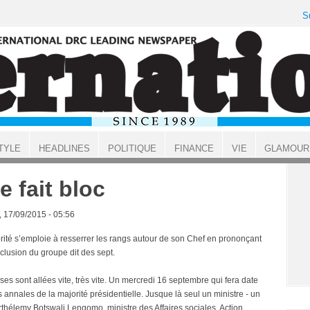
S
TYLE
HEADLINES
POLITIQUE
FINANCE
VIE
GLAMOUR
le fait bloc
, 17/09/2015 - 05:56
rité s’emploie à resserrer les rangs autour de son Chef en prononçant
clusion du groupe dit des sept.
es sont allées vite, très vite. Un mercredi 16 septembre qui fera date
 annales de la majorité présidentielle. Jusque là seul un ministre - un
rthélemy Botswali Lengomo, ministre des Affaires sociales, Action