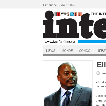
Aller au contenu principal
Dimanche, 9 Août 2026
NEWS
MONDE
CONGO
LIFES
ACCUEIL
El
jeu
La majo
l’autoex
Les chos
dans les
seul Ba