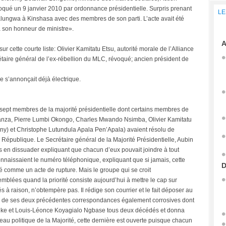
évoqué un 9 janvier 2010 par ordonnance présidentielle. Surpris prenant
LE
alungwa à Kinshasa avec des membres de son parti. L’acte avait été
à son honneur de ministre».
A
r cette courte liste: Olivier Kamitatu Etsu, autorité morale de l’Alliance
aire général de l’ex-rébellion du MLC, révoqué; ancien président de
re s’annonçait déjà électrique.
 sept membres de la majorité présidentielle dont certains membres de
nza, Pierre Lumbi Okongo, Charles Mwando Nsimba, Olivier Kamitatu
) et Christophe Lutundula Apala Pen’Apala) avaient résolu de
a République. Le Secrétaire général de la Majorité Présidentielle, Aubin
en dissuader expliquant que chacun d’eux pouvait joindre à tout
nnaissaient le numéro téléphonique, expliquant que si jamais, cette
D
éré comme un acte de rupture. Mais le groupe qui se croit
mblées quand la priorité consiste aujourd’hui à mettre le cap sur
és à raison, n’obtempère pas. Il rédige son courrier et le fait déposer au
ence de ses deux précédentes correspondances également corrosives dont
ke et Louis-Léonce Koyagialo Ngbase tous deux décédés et donna
eau politique de la Majorité, cette dernière est ouverte puisque chacun