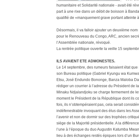
humanitaire et Solidarité nationale - avait été r
part à une rixe dans un débit de boisson à Band
qualifié de «manquement grave portant atteinte 
Désormais, il va falloir ajouter un deuxième nom su
pour le Renouveau du Congo, ARC, ancien secrét
l’Assemblée nationale, révoqué.
La rentrée politique ouverte la veille 15 septemb
ILS AVAIENT ETE ADMONESTES.
Le 14 septembre, des rumeurs faisaient état que
son Bureau politique (Gabriel Kyungu wa Kumwa
Etsu, José Endundo Bononge, Banza Maloba Dany
rédiger un courrier à l’adresse du Président de l
Minaku Ndjalandjoku se charge fermement de les 
moment le Président de la République dont ils co
fois, ils n’obtempéraient pas, cela serait consid
indéfenestrable invoquant des élus dans les Asse
l’avenir et non de dormir sur des trophées critiqu
siège de la Majorité présidentielle. A la différ
l’une à l’époque du duo Augustin Katumba Mwan
lieu à des échanges restés épiques lors d’un Bur