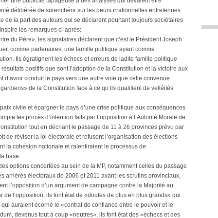
nner une publicité tapageuse à des analyses qui devaient être
onté délibérée de surenchérir sur les peurs irrationnelles entretenues
e de la part des auteurs qui se déclarent pourtant toujours sociétaires
e inspire les remarques ci-après:
e du Père», les signataires déclarent que c’est le Président Joseph
stituer, comme partenaires, une famille politique ayant comme
on. Ils égratignent les échecs et erreurs de ladite famille politique
résultats positifs que sont l’adoption de la Constitution et la victoire aux
nt d’avoir conduit le pays vers une autre voie que celle convenue
gardiens» de la Constitution face à ce qu’ils qualifient de velléités
a paix civile et épargner le pays d’une crise politique aux conséquences
ompte les procès d’intention faits par l’opposition à l’Autorité Morale de
onstitution tout en décriant le passage de 11 à 26 provinces prévu par
it de réviser la loi électorale et refusent l’organisation des élections
ient la cohésion nationale et ralentiraient le processus de
la base.
s des options concertées au sein de la MP, notamment celles du passage
des arriérés électoraux de 2006 et 2011 avant les scrutins provinciaux,
raient l’opposition d’un argument de campagne contre la Majorité au
 de l’opposition, ils font état de «doutes de plus en plus grands» qui
 qui auraient écorné le «contrat de confiance entre le pouvoir et le
m, devenus tout à coup «neutres», ils font état des «échecs et des