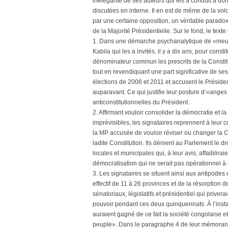
inélégante de ses auteurs qui les a conduit à do
discutées en interne. Il en est de même de la vol
par une certaine opposition, un véritable paradox
de la Majorité Présidentielle. Sur le fond, le text
1. Dans une démarche psychanalytique de «meurtr
Kabila qui les a invités, il y a dix ans, pour con
dénominateur commun les prescrits de la Constituti
tout en revendiquant une part significative de ses 
élections de 2006 et 2011 et accusent le Préside
auparavant. Ce qui justifie leur posture d’«anges 
anticonstitutionnelles du Président.
2. Affirmant vouloir consolider la démocratie et l
imprévisibles, les signataires reprennent à leur c
la MP accusée de vouloir réviser ou changer la C
ladite Constitution. Ils dénient au Parlement le dro
locales et municipales qui, à leur avis, affaiblira
démocratisation qui ne serait pas opérationnel à 
3. Les signataires se situent ainsi aux antipode
effectif de 11 à 26 provinces et de la résorption 
sénatoriaux, législatifs et présidentiel qui prive
pouvoir pendant ces deux quinquennats. À l’instar
auraient gagné de ce fait la société congolaise et
peuple». Dans le paragraphe 4 de leur mémorandu