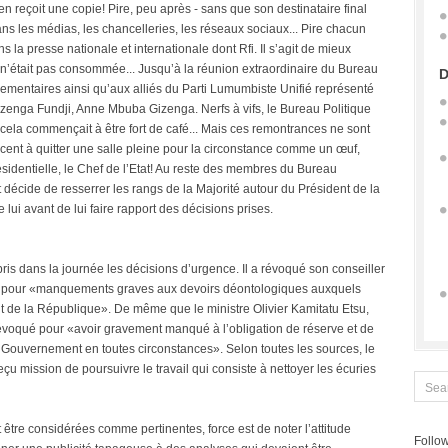
 reçoit une copie! Pire, peu après - sans que son destinataire final
 dans les médias, les chancelleries, les réseaux sociaux... Pire chacun
 la presse nationale et internationale dont Rfi. Il s’agit de mieux
elle n’était pas consommée... Jusqu’à la réunion extraordinaire du Bureau
D
lementaires ainsi qu’aux alliés du Parti Lumumbiste Unifié représenté
zenga Fundji, Anne Mbuba Gizenga. Nerfs à vifs, le Bureau Politique
cela commençait à être fort de café... Mais ces remontrances ne sont
t à quitter une salle pleine pour la circonstance comme un œuf,
ésidentielle, le Chef de l’Etat! Au reste des membres du Bureau
 décide de resserrer les rangs de la Majorité autour du Président de la
 lui avant de lui faire rapport des décisions prises.
ris dans la journée les décisions d’urgence. Il a révoqué son conseiller
go pour «manquements graves aux devoirs déontologiques auxquels
 de la République». De même que le ministre Olivier Kamitatu Etsu,
oqué pour «avoir gravement manqué à l’obligation de réserve et de
Gouvernement en toutes circonstances». Selon toutes les sources, le
eçu mission de poursuivre le travail qui consiste à nettoyer les écuries
 être considérées comme pertinentes, force est de noter l’attitude
Follow