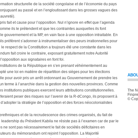
formation structurelle de la société congolaise et de l’économie du pays
conjuguant au passé et en l’engloutissant dans les grosses vagues des
pauvreté).
is fait et cause pour l’opposition. Nul n’ignore en effet que l’agenda
omme ils le prétendent et que les contraintes auxquelles ils font
le gouvernement et la MP, en vain face à une opposition intraitable. En
, ils préfèrent s’adonner à instrumentaliser des peurs irrationnelles pour
 le respect de la Constitution a toujours été une constante dans les
dum fait croire le contraire, exposant gratuitement notre Autorité
l’opposition aux signataires en font foi.
Institutions de la République en s’en prenant véhémentement au
pté une loi en matière de répartition des sièges pour les élections
ABOU
nelle pour avoir pris un arrêt ordonnant au Gouvernement de prendre les
un terme à l’anarchie dans la gestion des nouvelles provinces. Comme
ces institutions publiques exercent leurs attributions constitutionnelles.
The Ne
Finpre
i feraient peser des risques sur l’avenir de la R-dCongo, ils proposent à
© Copy
’adopter la stratégie de l’opposition et des forces néocolonialistes
erethniques et de la recrudescence des crimes organisés, du fait de
e leadership du Président Kabila ne résiste pas à l’examen car de par le
s ne sont pas nécessairement le fait de sociétés déficitaires en
 auteurs du mémorandum ont rejoint l’opposition. La Majorité