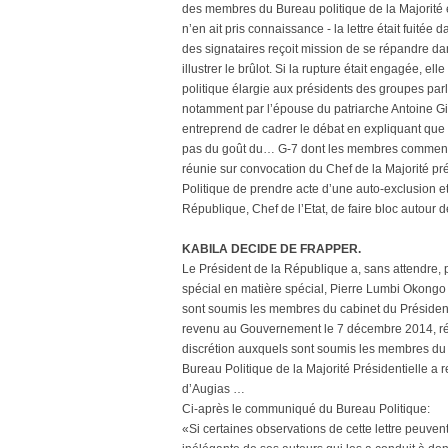
des membres du Bureau politique de la Majorité en
n’en ait pris connaissance - la lettre était fuitée
des signataires reçoit mission de se répandre dans
illustrer le brûlot. Si la rupture était engagée, 
politique élargie aux présidents des groupes par
notamment par l’épouse du patriarche Antoine Gi
entreprend de cadrer le débat en expliquant que 
pas du goût du… G-7 dont les membres commencen
réunie sur convocation du Chef de la Majorité pr
Politique de prendre acte d’une auto-exclusion et
République, Chef de l’Etat, de faire bloc autour de
KABILA DECIDE DE FRAPPER.
Le Président de la République a, sans attendre, p
spécial en matière spécial, Pierre Lumbi Okon
sont soumis les membres du cabinet du Président
revenu au Gouvernement le 7 décembre 2014, rév
discrétion auxquels sont soumis les membres du 
Bureau Politique de la Majorité Présidentielle a r
d’Augias …
Ci-après le communiqué du Bureau Politique:
«Si certaines observations de cette lettre peuvent