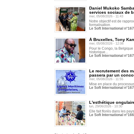
Daniel Mukoko Samba 
services sociaux de 
mer, 05/08/2026 - 11:43
Notre objectif est de rapproc
formalisation.
Le Soft International n°16
À Bruxelles, Tony Ka
mer, 05/08/2026 - 12:06
Pour le Congo, la Belgique e
historique...
Le Soft International n°16
Le recrutement des m
passera par un conco
mer, 05/08/2026 - 11:55
Mise en place du processus 
Le Soft International n°16
L'esthétique ongulaire
lun, 29/06/2026 - 10:30
Elle fait florès dans les pays
Le Soft International n°166