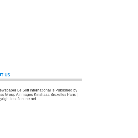
T US
wspaper Le Soft International is Published by
ss Group Afrimages Kinshasa Bruxelles Paris |
right lesoftonline.net