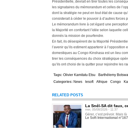
Présidentielle, devrait en tirer toutes les consé
les signataires du mémorandum et celles de l’oppo
dont la stratégie ne peut en tout état de cause qu
consisterait à céder le pouvoir à d’autres forces p
Le mémorandum livre à cet égard une perception di
la Majorité en confortant l’idée selon laquelle ce
donnés la mission de pourfendre.
En fait, ils désespèrent de la Majorité Présidentie
l’avenir qu’ils estiment appartenir à l’opposition 
domestiques au Congo-Kinshasa est un lieu commun
tirer les conséquences du choix stratégique opé
qu’ils ont choisi de la quitter pour rejoindre les r
Tags:
Olivier Kamitatu Etsu
Barthélemy Botsw
Categories:
News
lesoft
Afrique
Congo
Ka
RELATED POSTS
La Snél-SA dit faux, c
mer, 05/08/2026 - 11:37
Gérer, c’est prévoir. Mais là
Le Soft International n°16