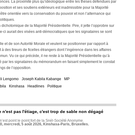
quences. La proximité plus qu’idéologique entre les thèses défendues par
sition et ses soutiens extérieurs est inadmissible pour la Majorité
’être orientée vers la conservation du pouvoir et non l’alternance qui
olitiques.
chotomique de la Majorité Présidentielle. Pire, il jette l’opprobre sur
lle-ci aurait des visées anti-démocratiques que les signataires se sont
lle et de son Autorité Morale et veulent se positionner par rapport à
et à des tireurs de ficelles étrangers dont l’ingérence dans les affaires
. Vu ce qui précède, il ne reste à la Majorité Présidentielle qu’à
ré par les signataires du mémorandum en faisant simplement le constat
angs de l’opposition.
ali Lengomo
Joseph Kabila Kabange
MP
bila
Kinshasa
Headlines
Politique
e n'est pas l'étiage, c'est trop de sable non dégagé
 n’est point le point fort de la Snél-Société Anonyme.
70, mercredi, 5 août 2026, Kinshasa-Paris, Bruxelles.