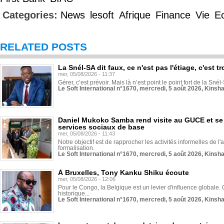
Categories:
News
lesoft
Afrique
Finance
Vie
E
RELATED POSTS
La Snél-SA dit faux, ce n'est pas l'étiage, c'est
mer, 05/08/2026 - 11:37
Gérer, c’est prévoir. Mais là n’est point le point fort de la Sn
Le Soft International n°1670, mercredi, 5 août 2026, Kinsh
Daniel Mukoko Samba rend visite au GUCE et se
services sociaux de base
mer, 05/08/2026 - 11:43
Notre objectif est de rapprocher les activités informelles de l'
formalisation.
Le Soft International n°1670, mercredi, 5 août 2026, Kinsh
À Bruxelles, Tony Kanku Shiku écoute
mer, 05/08/2026 - 12:06
Pour le Congo, la Belgique est un levier d'influence globale. O
historique...
Le Soft International n°1670, mercredi, 5 août 2026, Kinsh