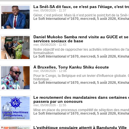
La Snél-SA dit faux, ce n'est pas l'étiage, c'est
mer, 05/08/2026 - 11:37
Gérer, c’est prévoir. Mais là n’est point le point fort de la Sn
Le Soft International n°1670, mercredi, 5 août 2026, Kinsh
Daniel Mukoko Samba rend visite au GUCE et se
services sociaux de base
mer, 05/08/2026 - 11:43
Notre objectif est de rapprocher les activités informelles de l'
formalisation.
Le Soft International n°1670, mercredi, 5 août 2026, Kinsh
À Bruxelles, Tony Kanku Shiku écoute
mer, 05/08/2026 - 12:06
Pour le Congo, la Belgique est un levier d'influence globale. O
historique...
Le Soft International n°1670, mercredi, 5 août 2026, Kinsh
Le recrutement des mandataires dans certaines 
passera par un concours
mer, 05/08/2026 - 11:55
Mise en place du processus compétitif de sélection des manda
Le Soft International n°1670, mercredi, 5 août 2026, Kinsh
L'esthétique ongulaire atterrit à Bandundu Ville