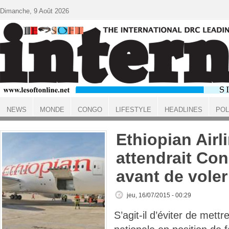
Aller au contenu principal
Dimanche, 9 Août 2026
NEWS
MONDE
CONGO
LIFESTYLE
HEADLINES
POL
ACCUEIL
Ethiopian Airl
attendrait Co
avant de vole
jeu, 16/07/2015 - 00:29
S’agit-il d’éviter de mett