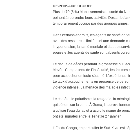
DISPENSAIRE OCCUPÉ.
Plus de 70 (6 %) établissements de santé du Nord
peinent à reprendre leurs activités. Des ambul
temporairement occupé par des groupes armés.
Dans certains endroits, les agents de santé ont dû 
avec des ressources limitées et une demande consi
l’hypertension, la santé mentale et d’autres ser
épuisé et les agents de santé sont absents ou su
Le risque de décès pendant la grossesse ou l’ac
élevés. Compte tenu de l’insécurité, les femmes
pour accoucher en toute sécurité. L’expérience ti
Le taux d’accouchements en présence de personne
violence intense. La menace des maladies infecti
Le choléra, le paludisme, la rougeole, la méningi
qui pèsent sur la zone. À Goma, l’approvisionneme
à utiliser l’eau du lac et a accru le risque de p
ont été signalés entre le 1er et le 27 janvier.
L’Est du Congo, en particulier le Sud-Kivu, est l