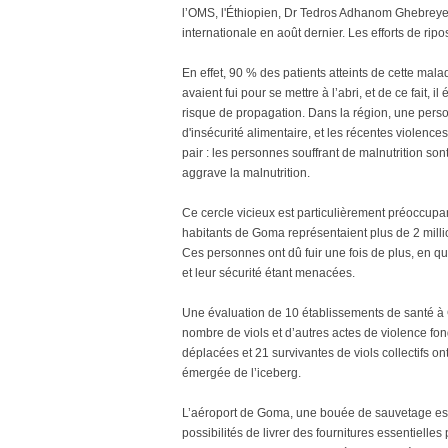
l’OMS, l'Éthiopien, Dr Tedros Adhanom Ghebreye
internationale en août dernier. Les efforts de rip
En effet, 90 % des patients atteints de cette mal
avaient fui pour se mettre à l’abri, et de ce fait, 
risque de propagation. Dans la région, une perso
d'insécurité alimentaire, et les récentes violence
pair : les personnes souffrant de malnutrition son
aggrave la malnutrition.
Ce cercle vicieux est particulièrement préoccupant
habitants de Goma représentaient plus de 2 mill
Ces personnes ont dû fuir une fois de plus, en qu
et leur sécurité étant menacées.
Une évaluation de 10 établissements de santé à
nombre de viols et d’autres actes de violence fon
déplacées et 21 survivantes de viols collectifs o
émergée de l’iceberg.
L’aéroport de Goma, une bouée de sauvetage essen
possibilités de livrer des fournitures essentielles