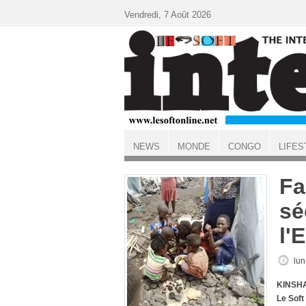
Aller au contenu principal
Vendredi, 7 Août 2026
NEWS
MONDE
CONGO
LIFES
ACCUEIL
Fa
sé
l'
lun
KINSHA
Le Soft