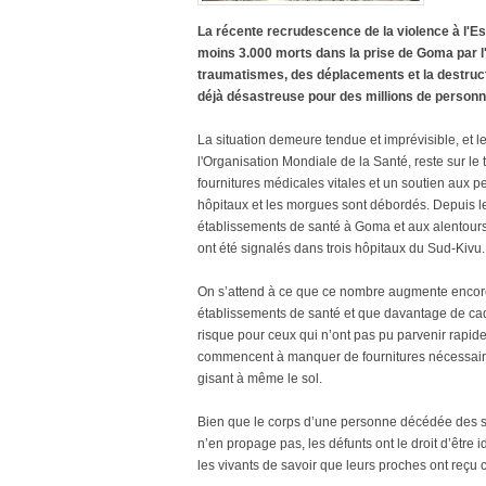
La récente recrudescence de la violence à l'E
moins 3.000 morts dans la prise de Goma par l
traumatismes, des déplacements et la destructi
déjà désastreuse pour des millions de personn
La situation demeure tendue et imprévisible, et 
l'Organisation Mondiale de la Santé, reste sur le
fournitures médicales vitales et un soutien aux 
hôpitaux et les morgues sont débordés. Depuis le
établissements de santé à Goma et aux alentours
ont été signalés dans trois hôpitaux du Sud-Kivu.
On s’attend à ce que ce nombre augmente encore
établissements de santé et que davantage de cada
risque pour ceux qui n’ont pas pu parvenir rapid
commencent à manquer de fournitures nécessaires 
gisant à même le sol.
Bien que le corps d’une personne décédée des s
n’en propage pas, les défunts ont le droit d’être i
les vivants de savoir que leurs proches ont reçu 