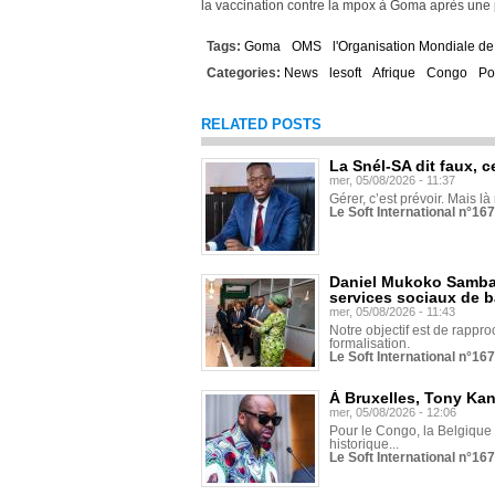
la vaccination contre la mpox à Goma après une 
Tags:
Goma
OMS
l'Organisation Mondiale de
Categories:
News
lesoft
Afrique
Congo
Po
RELATED POSTS
La Snél-SA dit faux, c
mer, 05/08/2026 - 11:37
Gérer, c’est prévoir. Mais là
Le Soft International n°16
Daniel Mukoko Samba 
services sociaux de 
mer, 05/08/2026 - 11:43
Notre objectif est de rapproc
formalisation.
Le Soft International n°16
À Bruxelles, Tony Ka
mer, 05/08/2026 - 12:06
Pour le Congo, la Belgique e
historique...
Le Soft International n°16