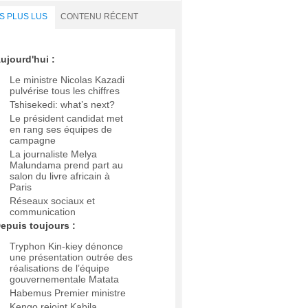
S PLUS LUS
CONTENU RÉCENT
ujourd'hui :
Le ministre Nicolas Kazadi
pulvérise tous les chiffres
Tshisekedi: what’s next?
Le président candidat met
en rang ses équipes de
campagne
La journaliste Melya
Malundama prend part au
salon du livre africain à
Paris
Réseaux sociaux et
communication
epuis toujours :
Tryphon Kin-kiey dénonce
une présentation outrée des
réalisations de l’équipe
gouvernementale Matata
Habemus Premier ministre
Kengo rejoint Kabila