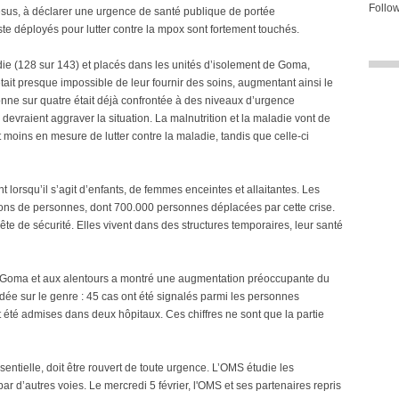
Follow
sus, à déclarer une urgence de santé publique de portée
oste déployés pour lutter contre la mpox sont fortement touchés.
adie (128 sur 143) et placés dans les unités d’isolement de Goma,
il était presque impossible de leur fournir des soins, augmentant ainsi le
nne sur quatre était déjà confrontée à des niveaux d’urgence
s devraient aggraver la situation. La malnutrition et la maladie vont de
t moins en mesure de lutter contre la maladie, tandis que celle-ci
 lorsqu’il s’agit d’enfants, de femmes enceintes et allaitantes. Les
ions de personnes, dont 700.000 personnes déplacées par cette crise.
ête de sécurité. Elles vivent dans des structures temporaires, leur santé
 Goma et aux alentours a montré une augmentation préoccupante du
dée sur le genre : 45 cas ont été signalés parmi les personnes
nt été admises dans deux hôpitaux. Ces chiffres ne sont que la partie
tielle, doit être rouvert de toute urgence. L’OMS étudie les
 par d’autres voies. Le mercredi 5 février, l'OMS et ses partenaires repris