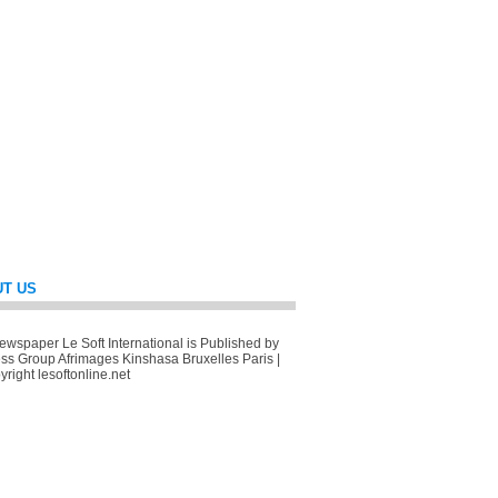
T US
wspaper Le Soft International is Published by
ss Group Afrimages Kinshasa Bruxelles Paris |
right lesoftonline.net