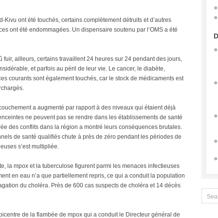
-Kivu ont été touchés, certains complètement détruits et d’autres
ances ont été endommagées. Un dispensaire soutenu par l’OMS a été
D
fuir, ailleurs, certains travaillent 24 heures sur 24 pendant des jours,
dérable, et parfois au péril de leur vie. Le cancer, le diabète,
vices courants sont également touchés, car le stock de médicaments est
rchargés.
couchement a augmenté par rapport à des niveaux qui étaient déjà
 enceintes ne peuvent pas se rendre dans les établissements de santé
rée des conflits dans la région a montré leurs conséquences brutales.
ls de santé qualifiés chute à près de zéro pendant les périodes de
euses s’est multipliée.
te, la mpox et la tuberculose figurent parmi les menaces infectieuses
nt en eau n’a que partiellement repris, ce qui a conduit la population
ropagation du choléra. Près de 600 cas suspects de choléra et 14 décès
’épicentre de la flambée de mpox qui a conduit le Directeur général de