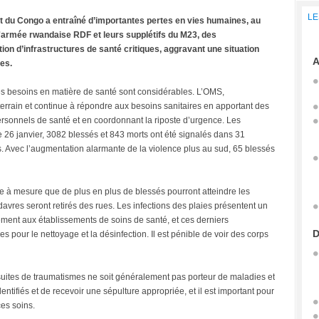
LE
st du Congo a entraîné d’importantes pertes en vies humaines, au
'armée rwandaise RDF et leurs supplétifs du M23, des
on d’infrastructures de santé critiques, aggravant une situation
A
es.
les besoins en matière de santé sont considérables. L’OMS,
 terrain et continue à répondre aux besoins sanitaires en apportant des
personnels de santé et en coordonnant la riposte d’urgence. Les
 26 janvier, 3082 blessés et 843 morts ont été signalés dans 31
. Avec l’augmentation alarmante de la violence plus au sud, 65 blessés
 à mesure que de plus en plus de blessés pourront atteindre les
vres seront retirés des rues. Les infections des plaies présentent un
ement aux établissements de soins de santé, et ces derniers
D
pour le nettoyage et la désinfection. Il est pénible de voir des corps
uites de traumatismes ne soit généralement pas porteur de maladies et
dentifiés et de recevoir une sépulture appropriée, et il est important pour
ces soins.