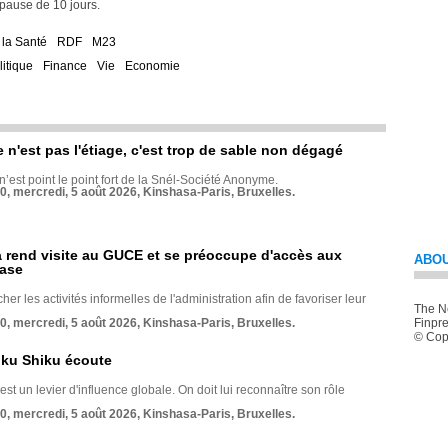
pause de 10 jours.
 la Santé
RDF
M23
litique
Finance
Vie
Economie
e n'est pas l'étiage, c'est trop de sable non dégagé
 n’est point le point fort de la Snél-Société Anonyme.
70, mercredi, 5 août 2026, Kinshasa-Paris, Bruxelles.
rend visite au GUCE et se préoccupe d'accès aux
ABOU
base
her les activités informelles de l'administration afin de favoriser leur
The Ne
70, mercredi, 5 août 2026, Kinshasa-Paris, Bruxelles.
Finpre
© Copy
nku Shiku écoute
st un levier d'influence globale. On doit lui reconnaître son rôle
70, mercredi, 5 août 2026, Kinshasa-Paris, Bruxelles.