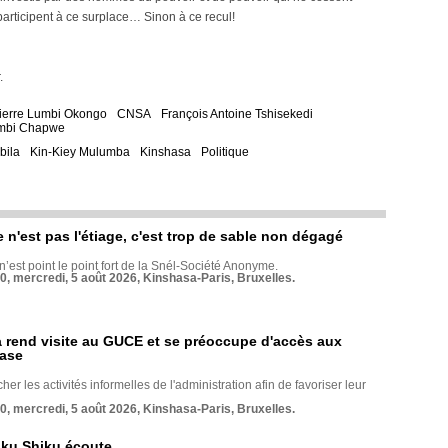
s participent à ce surplace… Sinon à ce recul!
.
ierre Lumbi Okongo
CNSA
François Antoine Tshisekedi
mbi Chapwe
bila
Kin-Kiey Mulumba
Kinshasa
Politique
e n'est pas l'étiage, c'est trop de sable non dégagé
 n’est point le point fort de la Snél-Société Anonyme.
70, mercredi, 5 août 2026, Kinshasa-Paris, Bruxelles.
rend visite au GUCE et se préoccupe d'accès aux
base
her les activités informelles de l'administration afin de favoriser leur
70, mercredi, 5 août 2026, Kinshasa-Paris, Bruxelles.
nku Shiku écoute