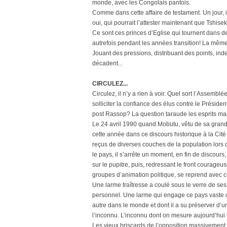
monde, avec les Congolais pantois.
Comme dans cette affaire de testament. Un jour, ils
oui, qui pourrait l’attester maintenant que Tshise
Ce sont ces princes d’Eglise qui tournent dans 
autrefois pendant les années transition! La même 
Jouant des pressions, distribuant des points, in
décadent...
CIRCULEZ...
Circulez, il n’y a rien à voir. Quel sort l’Assembl
solliciter la confiance des élus contre le Présiden
post Rassop? La question taraude les esprits ma
Le 24 avril 1990 quand Mobutu, vêtu de sa grand
cette année dans ce discours historique à la Cité
reçus de diverses couches de la population lors d
le pays, il s’arrête un moment, en fin de discours
sur le pupitre, puis, redressant le front courage
groupes d’animation politique, se reprend avec
Une larme traîtresse a coulé sous le verre de ses
personnel. Une larme qui engage ce pays vaste 
autre dans le monde et dont il a su préserver d’
l’inconnu. L’inconnu dont on mesure aujourd‘hui le
Les vieux briscards de l’opposition massivement