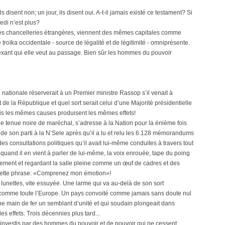
 disent non; un jour, ils disent oui. A-t-il jamais existé ce testament? Si
kedi n’est plus?
des chancelleries étrangères, viennent des mêmes capitales comme
troïka occidentale - source de légalité et de légitimité - omniprésente.
dexant qui elle veut au passage. Bien sûr les hommes du pouvoir
ée nationale réserverait à un Premier ministre Rassop s’il venait à
t de la République et quel sort serait celui d’une Majorité présidentielle
is les mêmes causes produisent les mêmes effets!
e tenue noire de maréchal, s’adresse à la Nation pour la énième fois
 de son parti à la N’Sele après qu’il a lu et relu les 6.128 mémorandums
es consultations politiques qu’il avait lui-même conduites à travers tout
, quand il en vient à parler de lui-même, la voix enrouée, tape du poing
usement et regardant la salle pleine comme un œuf de cadres et des
 cette phrase: «Comprenez mon émotion»!
 lunettes, vite essuyée. Une larme qui va au-delà de son sort
comme toute l’Europe. Un pays convoité comme jamais sans doute nul
une main de fer un semblant d’unité et qui soudain plongeait dans
s effets. Trois décennies plus tard...
 investis par des hommes du pouvoir et de pouvoir qui ne cessent