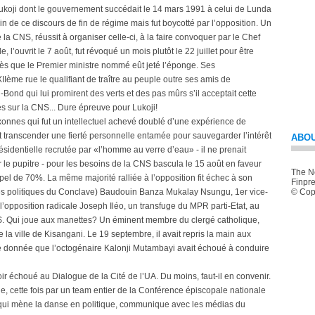
ukoji dont le gouvernement succédait le 14 mars 1991 à celui de Lunda
in de ce discours de fin de régime mais fut boycotté par l’opposition. Un
la CNS, réussit à organiser celle-ci, à la faire convoquer par le Chef
 l’ouvrit le 7 août, fut révoqué un mois plutôt le 22 juillet pour être
rès que le Premier ministre nommé eût jeté l’éponge. Ses
Ième rue le qualifiant de traître au peuple outre ses amis de
ond qui lui promirent des verts et des pas mûrs s’il acceptait cette
és sur la CNS... Dure épreuve pour Lukoji!
xonnes qui fut un intellectuel achevé doublé d’une expérience de
sut transcender une fierté personnelle entamée pour sauvegarder l’intérêt
ABOU
ésidentielle recrutée par «l’homme au verre d’eau» - il ne prenait
 le pupitre - pour les besoins de la CNS bascula le 15 août en faveur
The Ne
pel de 70%. La même majorité ralliée à l’opposition fit échec à son
Finpre
ces politiques du Conclave) Baudouin Banza Mukalay Nsungu, 1er vice-
© Copy
l’opposition radicale Joseph Iléo, un transfuge du MPR parti-Etat, au
S. Qui joue aux manettes? Un éminent membre du clergé catholique,
 ville de Kisangani. Le 19 septembre, il avait repris la main aux
été donnée que l’octogénaire Kalonji Mutambayi avait échoué à conduire
ir échoué au Dialogue de la Cité de l’UA. Du moins, faut-il en convenir.
, cette fois par un team entier de la Conférence épiscopale nationale
ui mène la danse en politique, communique avec les médias du