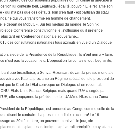
, un bureau des consultations populaires dont il confie la direction à
on lui conteste tout. Légitimité, légalité, pouvoir. Elle réclame son
 - qui n’a pas que des défauts, loin s’en faut - est partisan du statu
le rengaine qui vous transforme en homme de changement.
re le départ de Mobutu». Sur les médias du monde, le Sphinx
projet de Conférence constitutionnelle, s’offusque qu’il prétende
plus tard en Conférence nationale souveraine...
15 des consultations nationales tous azimuts en vue d’un Dialogue
ion, siège de la Présidence de la République. Ils n’ont rien à y faire,
ce n’est pas la vocation; etc. L’opposition lui conteste tout. Légitimité,
ne banlieue bruxelloise, à Genval-Rixensart, devant la presse mondiale
 pouvoir avec Kabila, proclame un Régime spécial dont le président de
ment que le Chef de l’Etat convoque un Dialogue et en reconnaît
e, ONU, Etats-Unis, France, Belgique mais quand l’UA chargée par
t l’UE, elle soupçonne la présidente de l’UA Mme Nkosazana Zuma
Président de la République, est annoncé au Congo comme celle de la
ques disent le contraire. La presse mondiale a accouru! Le 19
ssage au 20 décembre, un gouvernement voit le jour, «le
déplacement des plaques tectoniques qui aurait précipité le pays dans