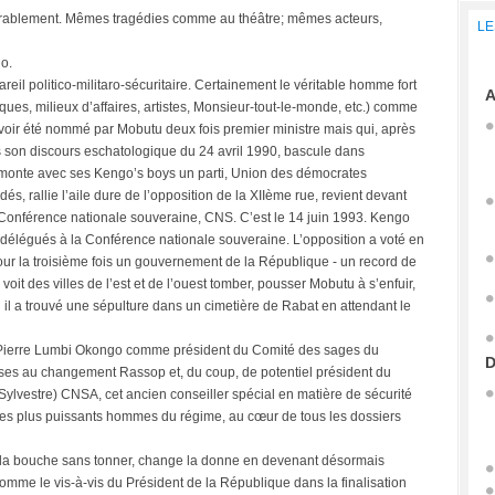
orablement. Mêmes tragédies comme au théâtre; mêmes acteurs,
LE
o.
eil politico-militaro-sécuritaire. Certainement le véritable homme fort
A
ues, milieux d’affaires, artistes, Monsieur-tout-le-monde, etc.) comme
voir été nommé par Mobutu deux fois premier ministre mais qui, après
s son discours eschatologique du 24 avril 1990, bascule dans
 il monte avec ses Kengo’s boys un parti, Union des démocrates
dés, rallie l’aile dure de l’opposition de la XIIème rue, revient devant
 Conférence nationale souveraine, CNS. C’est le 14 juin 1993. Kengo
délégués à la Conférence nationale souveraine. L’opposition a voté en
our la troisième fois un gouvernement de la République - un record de
 voit des villes de l’est et de l’ouest tomber, pousser Mobutu à s’enfuir,
ù il a trouvé une sépulture dans un cimetière de Rabat en attendant le
e Pierre Lumbi Okongo comme président du Comité des sages du
D
ses au changement Rassop et, du coup, de potentiel président du
-Sylvestre) CNSA, cet ancien conseiller spécial en matière de sécurité
des plus puissants hommes du régime, au cœur de tous les dossiers
pas la bouche sans tonner, change la donne en devenant désormais
omme le vis-à-vis du Président de la République dans la finalisation