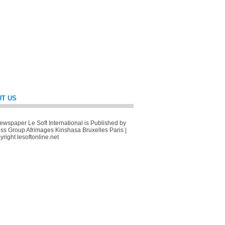
T US
wspaper Le Soft International is Published by
ss Group Afrimages Kinshasa Bruxelles Paris |
right lesoftonline.net