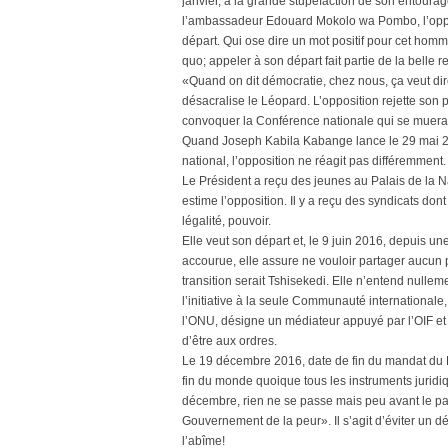
janvier, à la grande stupéfaction de son entourage
l’ambassadeur Edouard Mokolo wa Pombo, l’oppositi
départ. Qui ose dire un mot positif pour cet homme
quo; appeler à son départ fait partie de la bel
«Quand on dit démocratie, chez nous, ça veut di
désacralise le Léopard. L’opposition rejette son 
convoquer la Conférence nationale qui se muera 
Quand Joseph Kabila Kabange lance le 29 mai 20
national, l’opposition ne réagit pas différemment.
Le Président a reçu des jeunes au Palais de la Nat
estime l’opposition. Il y a reçu des syndicats dont 
légalité, pouvoir.
Elle veut son départ et, le 9 juin 2016, depuis u
accourue, elle assure ne vouloir partager aucun
transition serait Tshisekedi. Elle n’entend nulle
l’initiative à la seule Communauté international
l’ONU, désigne un médiateur appuyé par l’OIF e
d’être aux ordres.
Le 19 décembre 2016, date de fin du mandat du 
fin du monde quoique tous les instruments juridi
décembre, rien ne se passe mais peu avant le pa
Gouvernement de la peur». Il s’agit d’éviter un 
l’abîme!