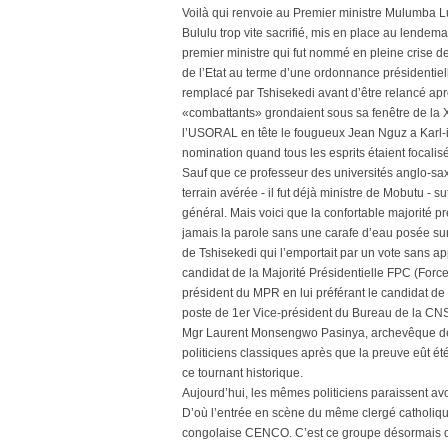
Voilà qui renvoie au Premier ministre Mulumba L
Bululu trop vite sacrifié, mis en place au lendema
premier ministre qui fut nommé en pleine crise de 
de l’Etat au terme d’une ordonnance présidentielle,
remplacé par Tshisekedi avant d’être relancé ap
«combattants» grondaient sous sa fenêtre de la XI
l’USORAL en tête le fougueux Jean Nguz a Karl-i-B
nomination quand tous les esprits étaient focalis
Sauf que ce professeur des universités anglo-sa
terrain avérée - il fut déjà ministre de Mobutu - 
général. Mais voici que la confortable majorité pr
jamais la parole sans une carafe d’eau posée sur
de Tshisekedi qui l’emportait par un vote sans ap
candidat de la Majorité Présidentielle FPC (For
président du MPR en lui préférant le candidat de 
poste de 1er Vice-président du Bureau de la CN
Mgr Laurent Monsengwo Pasinya, archevêque de la
politiciens classiques après que la preuve eût 
ce tournant historique.
Aujourd’hui, les mêmes politiciens paraissent avo
D’où l’entrée en scène du même clergé catholique
congolaise CENCO. C’est ce groupe désormais q