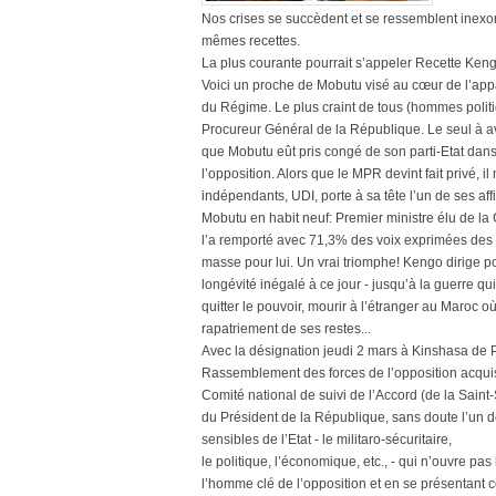
Nos crises se succèdent et se ressemblent inex
mêmes recettes.
La plus courante pourrait s’appeler Recette Keng
Voici un proche de Mobutu visé au cœur de l’appar
du Régime. Le plus craint de tous (hommes politiq
Procureur Général de la République. Le seul à a
que Mobutu eût pris congé de son parti-Etat dan
l’opposition. Alors que le MPR devint fait privé,
indépendants, UDI, porte à sa tête l’un de ses affi
Mobutu en habit neuf: Premier ministre élu de la
l’a remporté avec 71,3% des voix exprimées des 
masse pour lui. Un vrai triomphe! Kengo dirige p
longévité inégalé à ce jour - jusqu’à la guerre qui
quitter le pouvoir, mourir à l’étranger au Maroc o
rapatriement de ses restes...
Avec la désignation jeudi 2 mars à Kinshasa d
Rassemblement des forces de l’opposition acqui
Comité national de suivi de l’Accord (de la Saint
du Président de la République, sans doute l’un 
sensibles de l’Etat - le militaro-sécuritaire,
le politique, l’économique, etc., - qui n’ouvre 
l’homme clé de l’opposition et en se présentant c