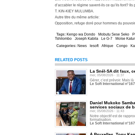
d’accabler le régime savent-ils ce qu’ils font? Il
T. KIN-KIEY MULUMBA.
Autre titre du même articile:
Opposition, refuge doré pour hommes du pouvoir
Tags:
Kengo wa Dondo
Mobutu Sese Seko
P
Tshilombo
Joseph Kabila
Le G-7
Moïse Katu
Categories:
News
lesoft
Afrique
Congo
Ka
RELATED POSTS
La Snél-SA dit faux, c
mer, 05/08/2026 - 11:37
Gérer, c’est prévoir. Mais là
Le Soft International n°16
Daniel Mukoko Samba 
services sociaux de 
mer, 05/08/2026 - 11:43
Notre objectif est de rapproc
formalisation.
Le Soft International n°16
À Bruxelles, Tony Ka