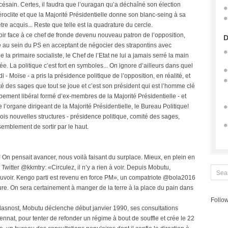
ésain. Certes, il faudra que l’ouragan qu’a déchaîné son élection
roclite et que la Majorité Présidentielle donne son blanc-seing à sa
tre acquis... Reste que telle est la quadrature du cercle.
eoir face à ce chef de fronde devenu nouveau patron de l’opposition,
D
née au sein du PS en acceptant de négocier des strapontins avec
a primaire socialiste, le Chef de l’Etat ne lui a jamais serré la main
e. La politique c’est fort en symboles... On ignore d’ailleurs dans quel
edi - Moïse - a pris la présidence politique de l’opposition, en réalité, et
té des sages que tout se joue et c’est son président qui est l’homme clé
pement libéral formé d’ex-membres de la Majorité Présidentielle - et
 l’organe dirigeant de la Majorité Présidentielle, le Bureau Politique!
trois nouvelles structures - présidence politique, comité des sages,
semblement de sortir par le haut.
! On pensait avancer, nous voilà faisant du surplace. Mieux, en plein en
Twitter @kkmtry: «Circulez, il n’y a rien à voir. Depuis Mobutu,
pouvoir. Kengo parti est revenu en force PM», un compatriote @bola2016
ure. On sera certainement à manger de la terre à la place du pain dans
Follow
lasnost, Mobutu déclenche début janvier 1990, ses consultations
ennat, pour tenter de refonder un régime à bout de souffle et crée le 22