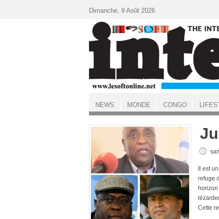
Aller au contenu principal
Dimanche, 9 Août 2026
NEWS
MONDE
CONGO
LIFES
ACCUEIL
Ju
sam
Il est u
refuge 
horizon
lézarde
Cette re