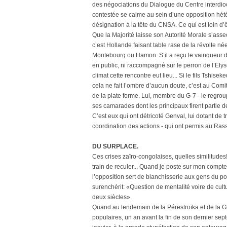
des négociations du Dialogue du Centre interdioc
contestée se calme au sein d’une opposition hété
désignation à la tête du CNSA. Ce qui est loin d’ê
Que la Majorité laisse son Autorité Morale s’ass
c’est Hollande faisant table rase de la révolte 
Montebourg ou Hamon. S’il a reçu le vainqueur de l
en public, ni raccompagné sur le perron de l’Elysé
climat cette rencontre eut lieu... Si le fils Tshisek
cela ne fait l’ombre d’aucun doute, c’est au Comi
de la plate forme. Lui, membre du G-7 - le regrou
ses camarades dont les principaux firent partie de
C’est eux qui ont détricoté Genval, lui dotant de 
coordination des actions - qui ont permis au Ras
DU SURPLACE.
Ces crises zaïro-congolaises, quelles similitudes
train de reculer... Quand je poste sur mon compte 
l’opposition sert de blanchisserie aux gens du 
surenchérit: «Question de mentalité voire de cult
deux siècles».
Quand au lendemain de la Pérestroïka et de la G
populaires, un an avant la fin de son dernier sept