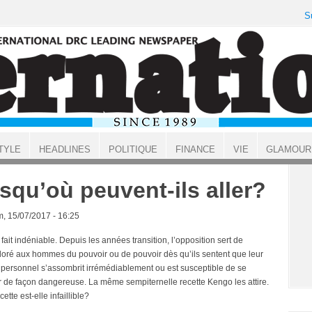
S
TYLE
HEADLINES
POLITIQUE
FINANCE
VIE
GLAMOUR
squ’où peuvent-ils aller?
, 15/07/2017 - 16:25
n fait indéniable. Depuis les années transition, l’opposition sert de
doré aux hommes du pouvoir ou de pouvoir dès qu’ils sentent que leur
 personnel s’assombrit irrémédiablement ou est susceptible de se
r de façon dangereuse. La même sempiternelle recette Kengo les attire.
cette est-elle infaillible?