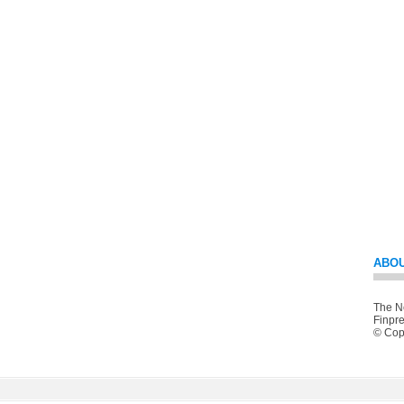
ABOU
The Ne
Finpre
© Copy