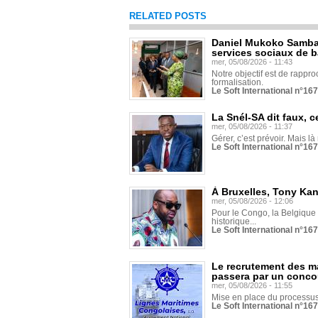
RELATED POSTS
Daniel Mukoko Samba 
services sociaux de 
mer, 05/08/2026 - 11:43
Notre objectif est de rapproc
formalisation.
Le Soft International n°16
La Snél-SA dit faux, c
mer, 05/08/2026 - 11:37
Gérer, c’est prévoir. Mais là
Le Soft International n°16
À Bruxelles, Tony Ka
mer, 05/08/2026 - 12:06
Pour le Congo, la Belgique e
historique...
Le Soft International n°16
Le recrutement des m
passera par un conco
mer, 05/08/2026 - 11:55
Mise en place du processus 
Le Soft International n°16