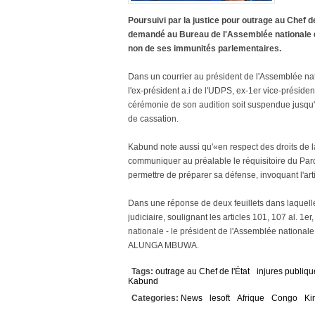
Poursuivi par la justice pour outrage au Chef 
demandé au Bureau de l'Assemblée nationale de
non de ses immunités parlementaires.
Dans un courrier au président de l'Assemblée n
l'ex-président a.i de l'UDPS, ex-1er vice-présid
cérémonie de son audition soit suspendue jusqu'à 
de cassation.
Kabund note aussi qu'«en respect des droits de l
communiquer au préalable le réquisitoire du Parqu
permettre de préparer sa défense, invoquant l'arti
Dans une réponse de deux feuillets dans laquelle i
judiciaire, soulignant les articles 101, 107 al. 1
nationale - le président de l'Assemblée nationale
ALUNGA MBUWA.
Tags:
outrage au Chef de l'État
injures publiqu
Kabund
Categories:
News
lesoft
Afrique
Congo
Ki