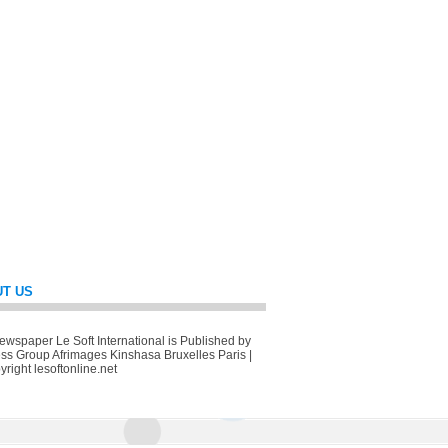
T US
wspaper Le Soft International is Published by
ss Group Afrimages Kinshasa Bruxelles Paris |
right lesoftonline.net