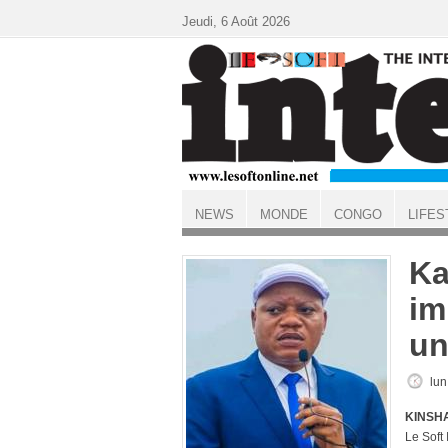
Aller au contenu principal
Jeudi, 6 Août 2026
NEWS
MONDE
CONGO
LIFES
ACCUEIL
Ka
im
un
lun
KINSHA
Le Soft