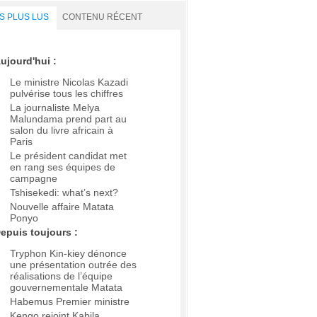
S PLUS LUS
CONTENU RÉCENT
ujourd'hui :
Le ministre Nicolas Kazadi
pulvérise tous les chiffres
La journaliste Melya
Malundama prend part au
salon du livre africain à
Paris
Le président candidat met
en rang ses équipes de
campagne
Tshisekedi: what’s next?
Nouvelle affaire Matata
Ponyo
epuis toujours :
Tryphon Kin-kiey dénonce
une présentation outrée des
réalisations de l’équipe
gouvernementale Matata
Habemus Premier ministre
Kengo rejoint Kabila