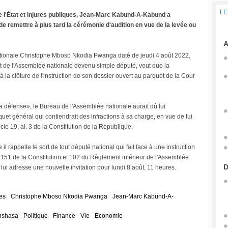
LE
de l'État et injures publiques, Jean-Marc Kabund-A-Kabund a
 remettre à plus tard la cérémonie d'audition en vue de la levée ou
A
ationale Christophe Mboso Nkodia Pwanga daté de jeudi 4 août 2022,
ent de l'Assemblée nationale devenu simple député, veut que la
la clôture de l'instruction de son dossier ouvert au parquet de la Cour
a défense», le Bureau de l'Assemblée nationale aurait dû lui
et général qui contiendrait des infractions à sa charge, en vue de lui
cle 19, al. 3 de la Constitution de la République.
l rappelle le sort de tout député national qui fait face à une instruction
er, 151 de la Constitution et 102 du Règlement intérieur de l'Assemblée
D
 lui adresse une nouvelle invitation pour lundi 8 août, 11 heures.
es
Christophe Mboso Nkodia Pwanga
Jean-Marc Kabund-A-
nshasa
Politique
Finance
Vie
Economie