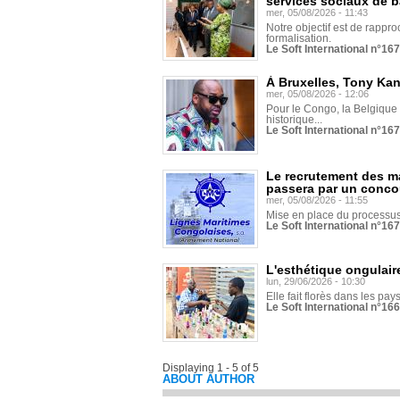
services sociaux de 
mer, 05/08/2026 - 11:43
Notre objectif est de rapproc
formalisation.
Le Soft International n°16
À Bruxelles, Tony Ka
mer, 05/08/2026 - 12:06
Pour le Congo, la Belgique e
historique...
Le Soft International n°16
Le recrutement des m
passera par un conco
mer, 05/08/2026 - 11:55
Mise en place du processus 
Le Soft International n°16
L'esthétique ongulaire
lun, 29/06/2026 - 10:30
Elle fait florès dans les pays
Le Soft International n°166
Displaying 1 - 5 of 5
ABOUT AUTHOR