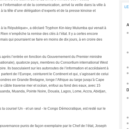
’information et de la communication, arrivé la veille dans la ville à
LE
 la tête d’une délégation d’experts et de la presse kinoise et
A
 et à la République», a déclaré Tryphon Kin-kiey Mulumba qui venait à
ien n’empêche la remise des clés à l’état. Il y a certes encore
r mais qui pourraient se faire en moins de dix jours, à en croire des
rs après l’entrée en fonction du Gouvernement du Premier ministre
 nationale), quatorze pays, membres du Consortium international West
oire. Ils basculaient sur les autoroutes de l’information et accédaient à
 partent de l’Europe, ceinturent le Continent et qui, s’agissant de celui
ondres en Grande Bretagne, longe l’Afrique au large jusqu’à Cape
Ce câble traverse mer et océan, enfoui au fond des eaux, avec 15
D
 Luanda, Muanda, Pointe Noire, Douala, Lagos, Lome, Accra, Abidjan,
is la course! Un - et un seul - le Congo Démocratique, est resté sur le
 gouvernance punis de façon exemplaire par le Chef de l’état, Joseph