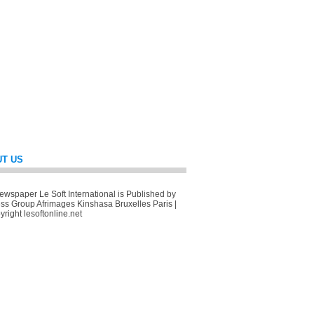
T US
wspaper Le Soft International is Published by
ss Group Afrimages Kinshasa Bruxelles Paris |
right lesoftonline.net