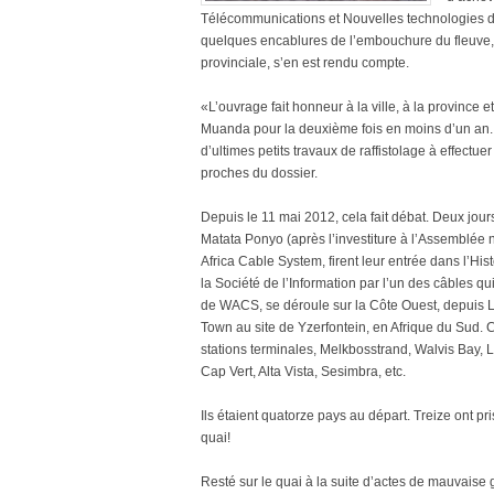
Télécommunications et Nouvelles technologies de l
quelques encablures de l’embouchure du fleuve, à
provinciale, s’en est rendu compte.
«L’ouvrage fait honneur à la ville, à la province
Muanda pour la deuxième fois en moins d’un an. R
d’ultimes petits travaux de raffistolage à effectue
proches du dossier.
Depuis le 11 mai 2012, cela fait débat. Deux jou
Matata Ponyo (après l’investiture à l’Assemblée
Africa Cable System, firent leur entrée dans l’Hist
la Société de l’Information par l’un des câbles qui
de WACS, se déroule sur la Côte Ouest, depuis L
Town au site de Yzerfontein, en Afrique du Sud. 
stations terminales, Melkbosstrand, Walvis Bay,
Cap Vert, Alta Vista, Sesimbra, etc.
Ils étaient quatorze pays au départ. Treize ont pr
quai!
Resté sur le quai à la suite d’actes de mauvaise