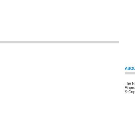
ABOU
The Ne
Finpre
© Copy