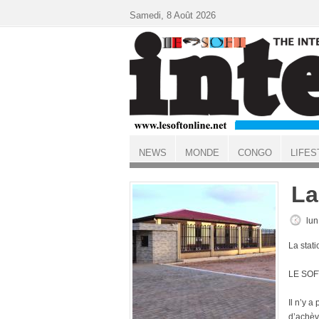
Aller au contenu principal
Samedi, 8 Août 2026
NEWS
MONDE
CONGO
LIFES
ACCUEIL
La
lun
La stat
LE SOF
Il n’y 
d’achève