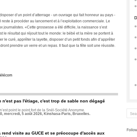
disposer d’un point d’atterrage - un ouvrage qui fait honneur au pays -
D
. Il reste à procéder au lancement et à l’exploitation commerciale. Le
journalistes. «Cette grossesse a été difficile, la naissance s’est
 le résultat qui réjouit tout le monde: le bébé et la mère se portent à
ver le curé, apprêter la layette, disposer d’un petit fonds afin d’apprêter
dront prendre un verre et un repas. Il faut que la fête soit une réussite.
élécom
e n'est pas l'étiage, c'est trop de sable non dégagé
 n’est point le point fort de la Snél-Société Anonyme.
70, mercredi, 5 août 2026, Kinshasa-Paris, Bruxelles.
Follow
rend visite au GUCE et se préoccupe d'accès aux