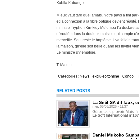
Kabila Kabange.
Mieux vaut tard que jamais. Notre pays a fini par 
et la connexion à la fibre optique devient réalité
ministre Tryphon Kin-kiey Mulumba l’a déclaré aux 
déroulée dans la douleur, mais ce qui compte c’est
merveille. Seul reste le baptême. Il va falloir trou
la maison, qu’elle soit belle quand les inviter vien
Le ministre s’y emploie.
T. Matotu
Categories:
News
exclu-softonline
Congo
T
RELATED POSTS
La Snél-SA dit faux, c
mer, 05/08/2026 - 11:37
Gérer, c’est prévoir. Mais là
Le Soft International n°16
Daniel Mukoko Samba 