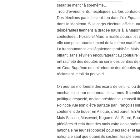
serait se mentir à soi-même…
Trop d’événements inexpliqués, parfois contradic
Des élections partielles ont lieu dans l’ex-Equat
dans le Maniema. Si le corps électoral affiche u
délibérantes tiennent la dragée haute à la Majori
contestées... Possible! Mais la réalité pourrait ê
elle comprise unanimement de la même manièr
La transhumance est légalement prohibée. Mais pou
offrant, sans sévir en encourageant au contraire l
ont racheté des députés au sortir des centres d
en Cour Suprême ou ont retourné des députés aprè
réclament le toit du pouvoir!
On peut se morfondre des écarts de celui-ci ou de c
méchants en leur en donnant les armes. Il semble q
politique respecté, ancien président du conseil
Point de vue loin d’être partagé par François Hol
coulement de boue. En Afrique, c’est pareil. E
Mais Sassou, Museveni, Kagame, Ali, Faure, Boute
plénières et cela dure des mois voire des années
nationale ne leur est opposé pour les radier et f
nationale sauf que quand ils sèchent les plénièr