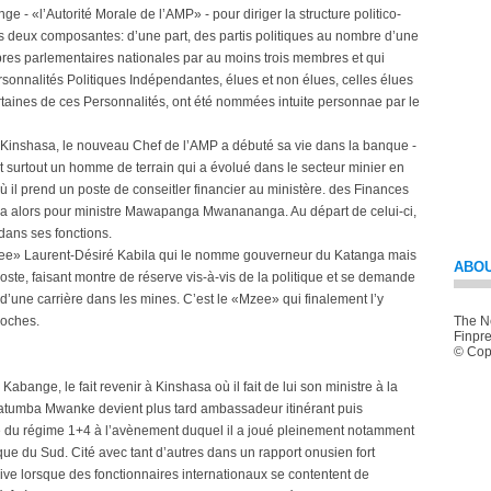
 - «l’Autorité Morale de l’AMP» - pour diriger la structure politico-
es deux composantes: d’une part, des partis politiques au nombre d’une
bres parlementaires nationales par au moins trois membres et qui
ersonnalités Politiques Indépendantes, élues et non élues, celles élues
taines de ces Personnalités, ont été nommées intuite personnae par le
 Kinshasa, le nouveau Chef de l’AMP a débuté sa vie dans la banque -
 surtout un homme de terrain qui a évolué dans le secteur minier en
 il prend un poste de conseitler financier au ministère. des Finances
Il a alors pour ministre Mawapanga Mwanananga. Au départ de celui-ci,
dans ses fonctions.
Mzee» Laurent-Désiré Kabila qui le nomme gouverneur du Katanga mais
ABOU
te, faisant montre de réserve vis-à-vis de la politique et se demande
é d’une carrière dans les mines. C’est le «Mzee» qui finalement l’y
roches.
The Ne
Finpre
© Copy
Kabange, le fait revenir à Kinshasa où il fait de lui son ministre à la
 Katumba Mwanke devient plus tard ambassadeur itinérant puis
 du régime 1+4 à l’avènement duquel il a joué pleinement notamment
ique du Sud. Cité avec tant d’autres dans un rapport onusien fort
e lorsque des fonctionnaires internationaux se contentent de