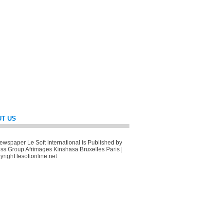
T US
wspaper Le Soft International is Published by
ss Group Afrimages Kinshasa Bruxelles Paris |
right lesoftonline.net