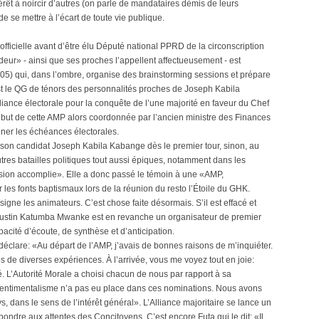
érêt à noircir d’autres (on parle de mandataires démis de leurs
e se mettre à l’écart de toute vie publique.
e officielle avant d’être élu Député national PPRD de la circonscription
eur» - ainsi que ses proches l’appellent affectueusement - est
5) qui, dans l’ombre, organise des brainstorming sessions et prépare
st le QG de ténors des personnalités proches de Joseph Kabila
liance électorale pour la conquête de l’une majorité en faveur du Chef
 but de cette AMP alors coordonnée par l’ancien ministre des Finances
gner les échéances électorales.
re son candidat Joseph Kabila Kabange dès le premier tour, sinon, au
tres batailles politiques tout aussi épiques, notamment dans les
ssion accomplie». Elle a donc passé le témoin à une «AMP,
les fonts baptismaux lors de la réunion du resto l’Étoile du GHK.
igne les animateurs. C’est chose faite désormais. S’il est effacé et
gustin Katumba Mwanke est en revanche un organisateur de premier
pacité d’écoute, de synthèse et d’anticipation.
déclare: «Au départ de l’AMP, j’avais de bonnes raisons de m’inquiéter.
 de diverses expériences. À l’arrivée, vous me voyez tout en joie:
 L’Autorité Morale a choisi chacun de nous par rapport à sa
 sentimentalisme n’a pas eu place dans ces nominations. Nous avons
s, dans le sens de l’intérêt général». L’Alliance majoritaire se lance un
pondre aux attentes des Concitoyens. C’est encore Futa qui le dit: «Il