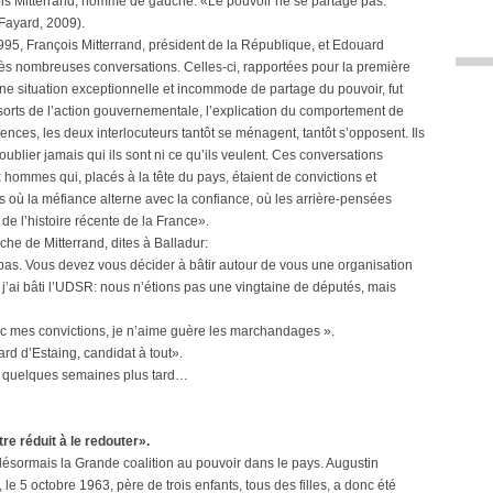
çois Mitterrand, homme de gauche. «Le pouvoir ne se partage pas.
Fayard, 2009).
, François Mitterrand, président de la République, et Edouard
rès nombreuses conversations. Celles-ci, rapportées pour la première
e situation exceptionnelle et incommode de partage du pouvoir, fut
essorts de l’action gouvernementale, l’explication du comportement de
ences, les deux interlocuteurs tantôt se ménagent, tantôt s’opposent. Ils
oublier jamais qui ils sont ni ce qu’ils veulent. Ces conversations
x hommes qui, placés à la tête du pays, étaient de convictions et
s où la méfiance alterne avec la confiance, où les arrière-pensées
 de l’histoire récente de la France».
uche de Mitterrand, dites à Balladur:
 pas. Vous devez vous décider à bâtir autour de vous une organisation
 j’ai bâti l’UDSR: nous n’étions pas une vingtaine de députés, mais
ec mes convictions, je n’aime guère les marchandages ».
rd d’Estaing, candidat à tout».
dra quelques semaines plus tard…
être réduit à le redouter».
 désormais la Grande coalition au pouvoir dans le pays. Augustin
 5 octobre 1963, père de trois enfants, tous des filles, a donc été