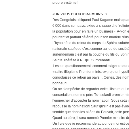
propre système!
«ON VOUS ECOUTERA MOINS...».
Des Congolais critiquent Paul Kagame mais qua
6.000 dans son pays, exige à chaque chef religieu
la population pour en faire un business». A-t-on
pourtant et partout célébré pour son modèle réus
L’hypothèse du retour du corps du Sphinx salué
nationale sauf que c’est comme au jeu de sociét
surlendemain c’est par la bouche du fils du Sphi
Sainte Thérèse à N’Djili. Surprenant!
Il est un questionnement: comment exiger retour
«traitre illégitime Premier ministre», rejeter hy
congolaises ce retour au pays… Certes, des noms
bonheur!
On ne s’empêche de regarder cette Histoire qui 
concertation, nomme père Tshisekedi premier mini
l’empêcher d’accepter la nomination! Sous cette p
repousse la nomination! Sauf qu’il n’est pas éviden
semble que dans les allées du Pouvoir, cette per
Quant au père, il sera nommé Premier ministre d
Un livre que je recommande autour de moi est ce