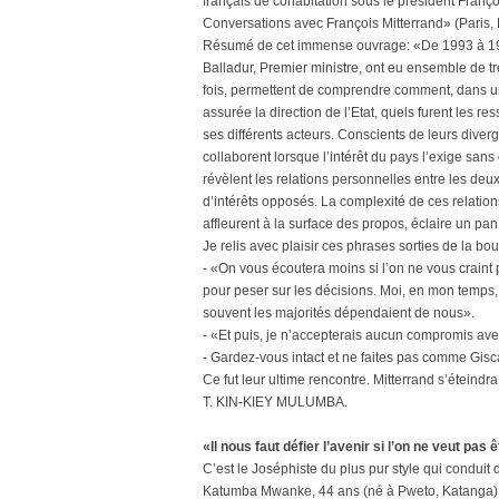
français de cohabitation sous le président Fran
Conversations avec François Mitterrand» (Paris, 
Résumé de cet immense ouvrage: «De 1993 à 1995
Balladur, Premier ministre, ont eu ensemble de t
fois, permettent de comprendre comment, dans un
assurée la direction de l’Etat, quels furent les r
ses différents acteurs. Conscients de leurs diverg
collaborent lorsque l’intérêt du pays l’exige sans 
révèlent les relations personnelles entre les deu
d’intérêts opposés. La complexité de ces relation
affleurent à la surface des propos, éclaire un pan
Je relis avec plaisir ces phrases sorties de la bo
- «On vous écoutera moins si l’on ne vous craint
pour peser sur les décisions. Moi, en mon temps,
souvent les majorités dépendaient de nous».
- «Et puis, je n’accepterais aucun compromis av
- Gardez-vous intact et ne faites pas comme Gisca
Ce fut leur ultime rencontre. Mitterrand s’étein
T. KIN-KIEY MULUMBA.
«Il nous faut défier l’avenir si l’on ne veut pas 
C’est le Joséphiste du plus pur style qui conduit
Katumba Mwanke, 44 ans (né à Pweto, Katanga), le