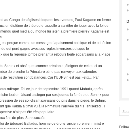
nd au Congo des églises bloquent les avenues, Paul Kagame en ferme
D
x, un diplôme de théologie, appelle à «arrêter de jouer avec la foi de
 entendu quel média du monde lui jeter la première pierre? Kagame est
si.
e, est perçue comme un message d’apaisement politique et de cohésion
é de qui perd gagne avec ses règles inversées puisque le
nx que la réponse tombe prenant à rebours foule et partisans à la Place
 du Sphinx et obsèques comme préalable, éloigner de celles-ci un
pothèse de prendre la Primature et ne pas renvoyer aux calendes
 de restitution sont balancés. Car l’UDPS n’est pas Félix… Par
nous rattrape. Tel ce jour de septembre 1991 quand Mobutu, après
stre tout en faisant assiéger par ses jeunes la fenêtre du Sphinx pour
ression de ses soi-disant partisans ou pris dans le piège, le Sphinx
t que Kabila ait mal vu à la Primature l’arrivée du fils Tshisekedi. Il
spective n’ait pas été très populaire…
eux fois de plus. Sans succès…
lui de Edouard Balladur, homme de droite, ancien premier ministre
Follow