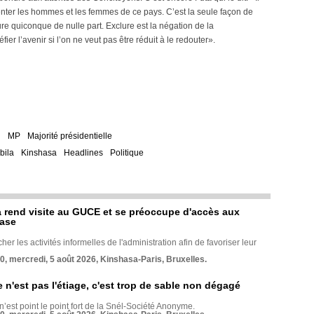
venter les hommes et les femmes de ce pays. C’est la seule façon de
re quiconque de nulle part. Exclure est la négation de la
éfier l’avenir si l’on ne veut pas être réduit à le redouter».
i
MP
Majorité présidentielle
bila
Kinshasa
Headlines
Politique
rend visite au GUCE et se préoccupe d'accès aux
base
her les activités informelles de l'administration afin de favoriser leur
70, mercredi, 5 août 2026, Kinshasa-Paris, Bruxelles.
e n'est pas l'étiage, c'est trop de sable non dégagé
 n’est point le point fort de la Snél-Société Anonyme.