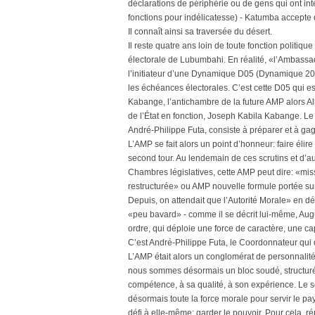
déclarations de périphérie ou de gens qui ont int
fonctions pour indélicatesse) - Katumba accepte d
Il connaît ainsi sa traversée du désert.
Il reste quatre ans loin de toute fonction politiqu
électorale de Lubumbahi. En réalité, «l’Ambassad
l’initiateur d’une Dynamique D05 (Dynamique 200
les échéances électorales. C’est cette D05 qui e
Kabange, l’antichambre de la future AMP alors Al
de l’État en fonction, Joseph Kabila Kabange. Le
André-Philippe Futa, consiste à préparer et à ga
L’AMP se fait alors un point d’honneur: faire éli
second tour. Au lendemain de ces scrutins et d’au
Chambres législatives, cette AMP peut dire: «mi
restructurée» ou AMP nouvelle formule portée sur 
Depuis, on attendait que l’Autorité Morale» en dés
«peu bavard» - comme il se décrit lui-même, Au
ordre, qui déploie une force de caractère, une ca
C’est André-Philippe Futa, le Coordonnateur qui 
L’AMP était alors un conglomérat de personnalités
nous sommes désormais un bloc soudé, structuré.
compétence, à sa qualité, à son expérience. Le
désormais toute la force morale pour servir le pay
défi à elle-même: garder le pouvoir. Pour cela, ré