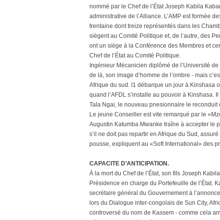
nommé par le Chef de l’État Joseph Kabila Kabange
administrative de l’Alliance. L’AMP est formée d
trentaine dont treize représentés dans les Cham
siègent au Comité Politique et, de l’autre, des P
ont un siège à la Conférence des Membres et cer
Chef de l’État au Comité Politique.
Ingénieur Mécanicien diplômé de l’Université de
de là, son image d’homme de l’ombre - mais c’est
Afrique du sud. I1 débarque un jour à Kinshasa où
quand l’AFDL s’installe au pouvoir à Kinshasa. 
Tala Ngai, le nouveau pnesionnaire le reconduit 
Le jeune Conseiller est vite remarqué par le «
Augustin Katumba Mwanke traîne à accepter le pos
s’il ne doit pas repartir en Afrique du Sud, assur
pousse, expliquent au «Soft International» des p
CAPACITE D’ANTICIPATION.
À la mort du Chef de l’État, son fils Joseph Kabila 
Présidence en charge du Portefeuille de l’État.
secrétaire général du Gouvernement à l’annonce
lors du Dialogue inter-congolais de Sun City, Afr
controversé du nom de Kassem - comme cela arriv