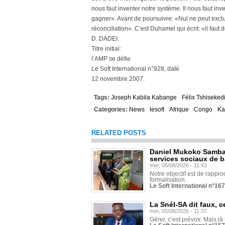
nous faut inventer notre système. Il nous faut in
gagner». Avant de poursuivre: «Nul ne peut exclu
réconciliation». C’est Duhamel qui écrit: «il faut d
D. DADEI.
Titre initial:
l’AMP se défie
Le Soft International n°928, daté
12 novembre 2007.
Tags:
Joseph Kabila Kabange
Félix Tshiseked
Categories:
News
lesoft
Afrique
Congo
Ka
RELATED POSTS
Daniel Mukoko Samba 
services sociaux de 
mer, 05/08/2026 - 11:43
Notre objectif est de rapproc
formalisation.
Le Soft International n°16
La Snél-SA dit faux, c
mer, 05/08/2026 - 11:37
Gérer, c’est prévoir. Mais là