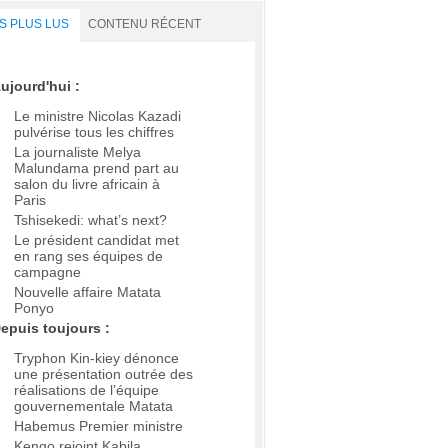
S PLUS LUS
CONTENU RÉCENT
ujourd'hui :
Le ministre Nicolas Kazadi
pulvérise tous les chiffres
La journaliste Melya
Malundama prend part au
salon du livre africain à
Paris
Tshisekedi: what’s next?
Le président candidat met
en rang ses équipes de
campagne
Nouvelle affaire Matata
Ponyo
epuis toujours :
Tryphon Kin-kiey dénonce
une présentation outrée des
réalisations de l’équipe
gouvernementale Matata
Habemus Premier ministre
Kengo rejoint Kabila