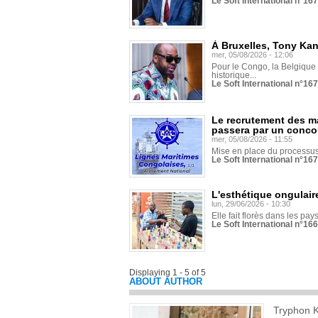
Le Soft International n°16
À Bruxelles, Tony Ka
mer, 05/08/2026 - 12:06
Pour le Congo, la Belgique e
historique...
Le Soft International n°16
Le recrutement des m
passera par un conco
mer, 05/08/2026 - 11:55
Mise en place du processus 
Le Soft International n°16
L'esthétique ongulaire
lun, 29/06/2026 - 10:30
Elle fait florès dans les pays
Le Soft International n°166
Displaying 1 - 5 of 5
ABOUT AUTHOR
Tryphon 