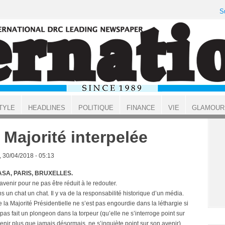
S
TYLE
HEADLINES
POLITIQUE
FINANCE
VIE
GLAMOUR
 Majorité interpelée
, 30/04/2018 - 05:13
SA, PARIS, BRUXELLES.
’avenir pour ne pas être réduit à le redouter.
 un chat un chat. Il y va de la responsabilité historique d’un média.
 la Majorité Présidentielle ne s’est pas engourdie dans la léthargie si
 pas fait un plongeon dans la torpeur (qu’elle ne s’interroge point sur
enir plus que jamais désormais, ne s’inquiète point sur son avenir)