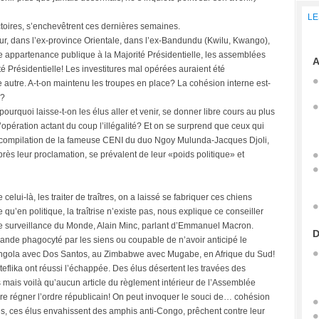
LE
toires, s’enchevêtrent ces dernières semaines.
eur, dans l’ex-province Orientale, dans l’ex-Bandundu (Kwilu, Kwango),
ne appartenance publique à la Majorité Présidentielle, les assemblées
A
té Présidentielle! Les investitures mal opérées auraient été
tre autre. A-t-on maintenu les troupes en place? La cohésion interne est-
e?
rquoi laisse-t-on les élus aller et venir, se donner libre cours au plus
’opération actant du coup l’illégalité? Et on se surprend que ceux qui
e compilation de la fameuse CENI du duo Ngoy Mulunda-Jacques Djoli,
s leur proclamation, se prévalent de leur «poids politique» et
elui-là, les traiter de traîtres, on a laissé se fabriquer ces chiens
u’en politique, la traîtrise n’existe pas, nous explique ce conseiller
 de surveillance du Monde, Alain Minc, parlant d’Emmanuel Macron.
D
lande phagocyté par les siens ou coupable de n’avoir anticipé le
n Angola avec Dos Santos, au Zimbabwe avec Mugabe, en Afrique du Sud!
flika ont réussi l’échappée. Des élus désertent les travées des
 mais voilà qu’aucun article du règlement intérieur de l’Assemblée
aire régner l’ordre républicain! On peut invoquer le souci de… cohésion
es, ces élus envahissent des amphis anti-Congo, prêchent contre leur