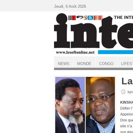
Aller au contenu principal
Jeudi, 6 Août 2026
NEWS
MONDE
CONGO
LIFES
ACCUEIL
La
lun
KINSHA
Défier l
Appelons
Dire que
elle n’a
son dev