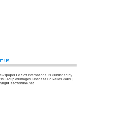
T US
wspaper Le Soft International is Published by
ss Group Afrimages Kinshasa Bruxelles Paris |
right lesoftonline.net