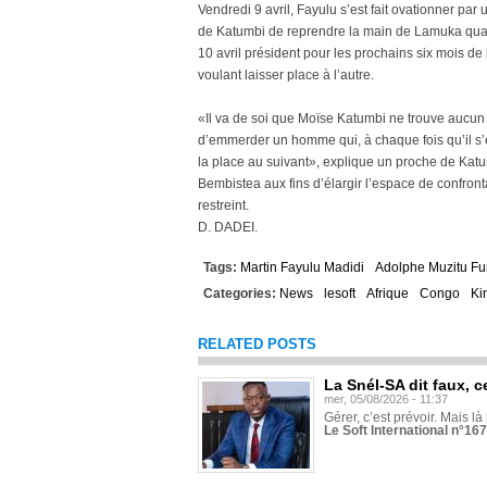
Vendredi 9 avril, Fayulu s’est fait ovationner par
de Katumbi de reprendre la main de Lamuka quand
10 avril président pour les prochains six mois de
voulant laisser place à l’autre.
«Il va de soi que Moïse Katumbi ne trouve aucun i
d’emmerder un homme qui, à chaque fois qu’il s’e
la place au suivant», explique un proche de Katu
Bembistea aux fins d’élargir l’espace de confron
restreint.
D. DADEI.
Tags:
Martin Fayulu Madidi
Adolphe Muzitu Fu
Categories:
News
lesoft
Afrique
Congo
Ki
RELATED POSTS
La Snél-SA dit faux, c
mer, 05/08/2026 - 11:37
Gérer, c’est prévoir. Mais là
Le Soft International n°16