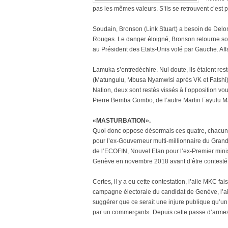
pas les mêmes valeurs. S’ils se retrouvent c’est pa
Soudain, Bronson (Link Stuart) a besoin de Delo
Rouges. Le danger éloigné, Bronson retourne son
au Président des Etats-Unis volé par Gauche. Affa
Lamuka s’entredéchire. Nul doute, ils étaient res
(Matungulu, Mbusa Nyamwisi après VK et Fatshi). 
Nation, deux sont restés vissés à l’opposition 
Pierre Bemba Gombo, de l’autre Martin Fayulu Ma
«MASTURBATION».
Quoi donc oppose désormais ces quatre, chacun 
pour l’ex-Gouverneur multi-millionnaire du Gran
de l’ECOFIN, Nouvel Elan pour l’ex-Premier minis
Genève en novembre 2018 avant d’être contesté
Certes, il y a eu cette contestation, l’aile MKC fa
campagne électorale du candidat de Genève, l’ail
suggérer que ce serait une injure publique qu’un
par un commerçant». Depuis cette passe d’armes, 