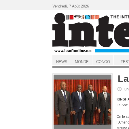
Aller au contenu principal
Vendredi, 7 Août 2026
NEWS
MONDE
CONGO
LIFES
ACCUEIL
La
lun
KINSHA
Le Soft
On le sa
l’Améri
Mifune 