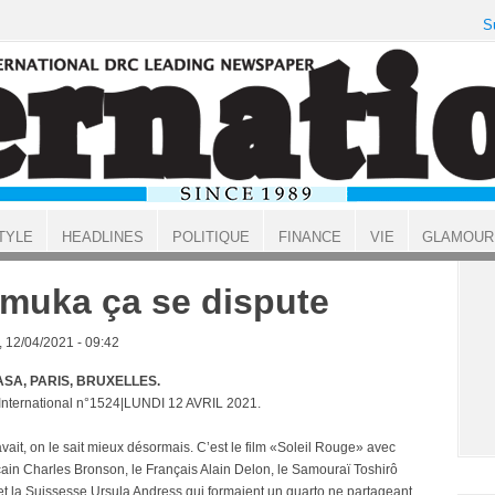
S
TYLE
HEADLINES
POLITIQUE
FINANCE
VIE
GLAMOUR
muka ça se dispute
, 12/04/2021 - 09:42
SA, PARIS, BRUXELLES.
 International n°1524|LUNDI 12 AVRIL 2021.
vait, on le sait mieux désormais. C’est le film «Soleil Rouge» avec
cain Charles Bronson, le Français Alain Delon, le Samouraï Toshirô
et la Suissesse Ursula Andress qui formaient un quarto ne partageant