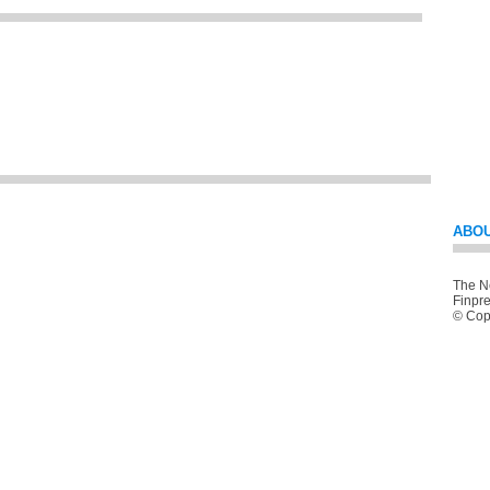
ABOU
The Ne
Finpre
© Copy