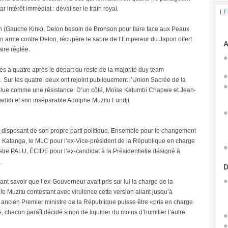
r intérêt immédiat : dévaliser le train royal.
LE
n (Gauche Kink), Delon besoin de Bronson pour faire face aux Peaux
 arme contre Delon, récupère le sabre de l’Empereur du Japon offert
A
ire réglée.
tés à quatre après le départ du reste de la majorité duy team
Sur les quatre, deux ont rejoint publiquement l’Union Sacrée de la
voulue comme une résistance. D’un côté, Moïse Katumbi Chapwe et Jean-
didi et son inséparable Adolphe Muzitu Fundji.
disposant de son propre parti politique. Ensemble pour le changement
d Katanga, le MLC pour l’ex-Vice-président de la République en charge
tre PALU, ÉCIDE pour l’ex-candidat à la Présidentielle désigné à
.
D
isant savoir que l’ex-Gouverneur avait pris sur lui la charge de la
e Muzitu contestant avec virulence cette version allant jusqu’à
 ancien Premier ministre de la République puisse être «pris en charge
chacun paraît décidé sinon de liquider du moins d’humilier l’autre.