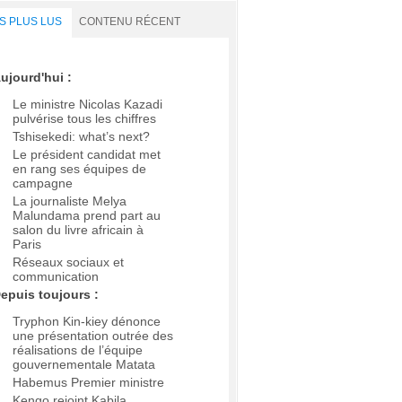
S PLUS LUS
CONTENU RÉCENT
ujourd'hui :
Le ministre Nicolas Kazadi
pulvérise tous les chiffres
Tshisekedi: what’s next?
Le président candidat met
en rang ses équipes de
campagne
La journaliste Melya
Malundama prend part au
salon du livre africain à
Paris
Réseaux sociaux et
communication
epuis toujours :
Tryphon Kin-kiey dénonce
une présentation outrée des
réalisations de l’équipe
gouvernementale Matata
Habemus Premier ministre
Kengo rejoint Kabila