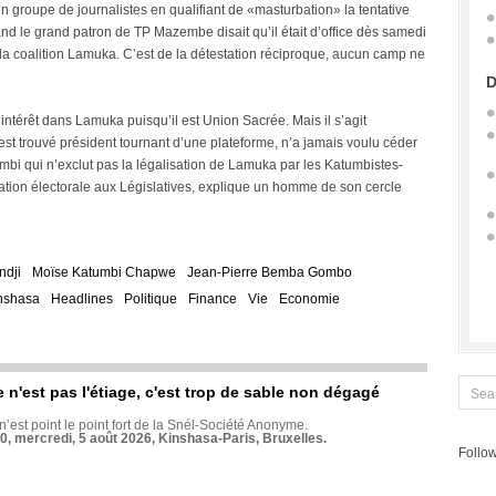
 un groupe de journalistes en qualifiant de «masturbation» la tentative
 le grand patron de TP Mazembe disait qu’il était d’office dès samedi
 la coalition Lamuka. C’est de la détestation réciproque, aucun camp ne
D
ntérêt dans Lamuka puisqu’il est Union Sacrée. Mais il s’agit
st trouvé président tournant d’une plateforme, n’a jamais voulu céder
mbi qui n’exclut pas la légalisation de Lamuka par les Katumbistes-
tation électorale aux Législatives, explique un homme de son cercle
ndji
Moïse Katumbi Chapwe
Jean-Pierre Bemba Gombo
nshasa
Headlines
Politique
Finance
Vie
Economie
e n'est pas l'étiage, c'est trop de sable non dégagé
 n’est point le point fort de la Snél-Société Anonyme.
70, mercredi, 5 août 2026, Kinshasa-Paris, Bruxelles.
Follow