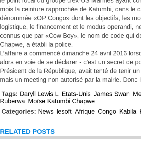
le point focal du groupe d’ex-US Marines ayant co
mois la ceinture rapprochée de Katumbi, dans le c
dénommée «OP Congo» dont les objectifs, les mo
logistique, le financement et le modus operandi, n
connus que par «Cow Boy», le nom de code qui d
Chapwe, a établi la police.
L’affaire a commencé dimanche 24 avril 2016 lors
alors en voie de se déclarer - c’est un secret de po
Président de la République, avait tenté de tenir 
mais un meeting non autorisé par la mairie. Donc il
Tags:
Daryll Lewis L
Etats-Unis
James Swan
Me
Ruberwa
Moïse Katumbi Chapwe
Categories:
News
lesoft
Afrique
Congo
Kabila
RELATED POSTS