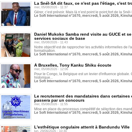
La Snél-SA dit faux, ce n'est pas l'étiage, c'est
mer, 05/08/2026 - 11:37
Gérer, c’est prévoir. Mais là n’est point le point fort de la Sn
Le Soft International n°1670, mercredi, 5 août 2026, Kinsh
Daniel Mukoko Samba rend visite au GUCE et se
services sociaux de base
mer, 05/08/2026 - 11:43
Notre objectif est de rapprocher les activités informelles de l'
formalisation.
Le Soft International n°1670, mercredi, 5 août 2026, Kinsh
À Bruxelles, Tony Kanku Shiku écoute
mer, 05/08/2026 - 12:06
Pour le Congo, la Belgique est un levier d'influence globale. O
historique...
Le Soft International n°1670, mercredi, 5 août 2026, Kinsh
Le recrutement des mandataires dans certaines 
passera par un concours
mer, 05/08/2026 - 11:55
Mise en place du processus compétitif de sélection des manda
Le Soft International n°1670, mercredi, 5 août 2026, Kinsh
L'esthétique ongulaire atterrit à Bandundu Ville
lun, 29/06/2026 - 10:30