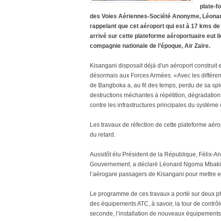
plate-f
des Voies Aériennes-Société Anonyme, Léonar
rappelant que cet aéroport qui est à 17 kms de 
arrivé sur cette plateforme aéroportuaire eut 
compagnie nationale de l’époque, Air Zaïre.
Kisangani disposait déjà d'un aéroport construit e
désormais aux Forces Armées. «Avec les différent
de Bangboka a, au fil des temps, perdu de sa splen
destructions méchantes à répétition, dégradatio
contre les infrastructures principales du système 
Les travaux de réfection de cette plateforme aéro
du retard.
Aussitôt élu Président de la République, Félix-Ant
Gouvernement, a déclaré Léonard Ngoma Mbaki, à
l’aérogare passagers de Kisangani pour mettre en c
Le programme de ces travaux a porté sur deux pha
des équipements ATC, à savoir, la tour de contrôle
seconde, l’installation de nouveaux équipements 