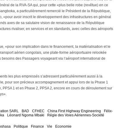
énéral de la RVA-SA qui, pour cette «plus belle robe (revêtue) en ce
Bangboka, a particulièrement remercié le Président de la République,
o, «pour avoir inscrit le développement des infrastructures en général
rands axes de sa salutaire vision de renaissance de la République
ctures rivaliser, en services et en standards, avec celles des aéroports
, «pour son implication dans le financement, la matérialisation et le
u transport aérien congolais, une plate-forme aéroportuaire relookée
besoins des Passagers voyageant via l’aéroport international de
nts les plus empressés s’adressent particulièrement aussi à la
e, pour son précieux accompagnement et appui lors de la Phase 1
nne, PPSA 1 et en Phase 2, PPSA 2, encore en cours de déroulement sur
ys».
ration SARL
BAD
CFHEC
China First Highway Engineering
Félix-
oka
Léonard Ngoma Mbaki
Régie des Voies Aériennes-Société
nshasa
Politique
Finance
Vie
Economie