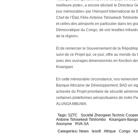
meilleure piste», a encore déclaré le Directeur G
jour mémorable» par l'Aéroport International de 
Chef de l’État, Félix-Antoine Tshisekedi Tshilomb
et celles des aéroports en particulier dans les g
Démocratique du Congo, de voir lesdites infrastru
de la région».
Et de remercier le Gouvernement de la République
suivi de ce Projet qui, ce jour, offre au monde d
avec des ouvrages dimensionnés en fonction des 
Kisangani.
En cette mémorable circonstance, nos remercieme
Banque Africaine de Développement, BAD en sigl
achevée du Projet prioritaire de sécurité aérie
certaines plateformes aéroportuaires de notre Pa
ALUNGA MBUWA.
Tags:
SZTC
Société Zhengwei Technic Coope
Antoine Tshisekedi Tshilombo
Kisangani-Bang
Anonyme
RVA-SA
Categories:
News
lesoft
Afrique
Congo
Ki