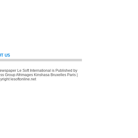
T US
wspaper Le Soft International is Published by
ss Group Afrimages Kinshasa Bruxelles Paris |
right lesoftonline.net