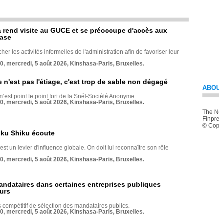
rend visite au GUCE et se préoccupe d'accès aux
base
her les activités informelles de l'administration afin de favoriser leur
70, mercredi, 5 août 2026, Kinshasa-Paris, Bruxelles.
e n'est pas l'étiage, c'est trop de sable non dégagé
ABOU
 n’est point le point fort de la Snél-Société Anonyme.
70, mercredi, 5 août 2026, Kinshasa-Paris, Bruxelles.
The Ne
Finpre
© Copy
nku Shiku écoute
st un levier d'influence globale. On doit lui reconnaître son rôle
70, mercredi, 5 août 2026, Kinshasa-Paris, Bruxelles.
andataires dans certaines entreprises publiques
urs
compétitif de sélection des mandataires publics.
70, mercredi, 5 août 2026, Kinshasa-Paris, Bruxelles.