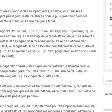
rnières composantes aéroportuaires, à savoir, les chaussées
ogare passagers, d’être célébrées pour le plus grand bonheur des
D
quant», a poursuivi Léonard Ngoma Mbaki.
angboka. D'une part, CFHEC, China First Highway Engineering, qui a
ées aéronautiques. Il s'est agi de la réhabilitation de la piste d’envol et
elle et de l’agrandissement du tarmac, l’aire de stationnement
la BAD, la Banque Africaine de Développement dans le cadre du Projet
. Coût des travaux : 21.543.408,26 $US (vingt-et-un millions cinq cents
-six cents).
c Cooperation SARL, qui a signé un contrat avec la RVA-SA pour la
Kisangani-Bangoka. Coût des travaux : 13.668.682,54 $US (treize
quatre-vingt-deux $US, cinquante-quatre cents).
s a été remis aux normes et aux standards internationaux, capable de
ional, régional que même international et de porter avec une qualité de
Follow
 dix mille passagers par an».
nt congolais, «soucieux et déterminé pour l’Aéroport International de
er d'infrastructures aéroportuaires modernes (dont aujourd'hui) de la