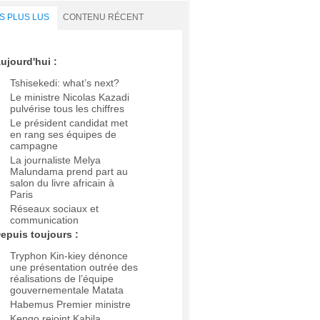
S PLUS LUS
CONTENU RÉCENT
ujourd'hui :
Tshisekedi: what’s next?
Le ministre Nicolas Kazadi
pulvérise tous les chiffres
Le président candidat met
en rang ses équipes de
campagne
La journaliste Melya
Malundama prend part au
salon du livre africain à
Paris
Réseaux sociaux et
communication
epuis toujours :
Tryphon Kin-kiey dénonce
une présentation outrée des
réalisations de l’équipe
gouvernementale Matata
Habemus Premier ministre
Kengo rejoint Kabila