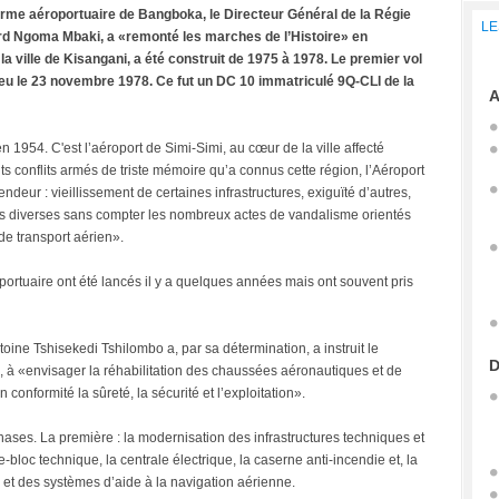
orme aéroportuaire de Bangboka, le Directeur Général de la Régie
LE
d Ngoma Mbaki, a «remonté les marches de l’Histoire» en
la ville de Kisangani, a été construit de 1975 à 1978. Le premier vol
lieu le 23 novembre 1978. Ce fut un DC 10 immatriculé 9Q-CLI de la
A
n 1954. C'est l’aéroport de Simi-Simi, au cœur de la ville affecté
s conflits armés de triste mémoire qu’a connus cette région, l’Aéroport
deur : vieillissement de certaines infrastructures, exiguïté d’autres,
ns diverses sans compter les nombreux actes de vandalisme orientés
de transport aérien».
portuaire ont été lancés il y a quelques années mais ont souvent pris
oine Tshisekedi Tshilombo a, par sa détermination, a instruit le
D
 «envisager la réhabilitation des chaussées aéronautiques et de
onformité la sûreté, la sécurité et l’exploitation».
ses. La première : la modernisation des infrastructures techniques et
-bloc technique, la centrale électrique, la caserne anti-incendie et, la
et des systèmes d’aide à la navigation aérienne.