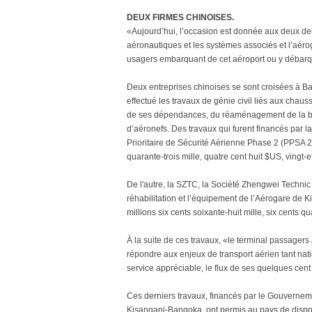
DEUX FIRMES CHINOISES.
«Aujourd’hui, l’occasion est donnée aux deux de
aéronautiques et les systèmes associés et l’aér
usagers embarquant de cet aéroport ou y débar
Deux entreprises chinoises se sont croisées à B
effectué les travaux de génie civil liés aux chauss
de ses dépendances, du réaménagement de la bret
d’aéronefs. Des travaux qui furent financés par 
Prioritaire de Sécurité Aérienne Phase 2 (PPSA 2)
quarante-trois mille, quatre cent huit $US, vingt-et
De l'autre, la SZTC, la Société Zhengwei Techni
réhabilitation et l’équipement de l’Aérogare de 
millions six cents soixante-huit mille, six cents 
À la suite de ces travaux, «le terminal passager
répondre aux enjeux de transport aérien tant nat
service appréciable, le flux de ses quelques cent
Ces derniers travaux, financés par le Gouverneme
Kisangani-Bangoka, ont permis au pays de dispos