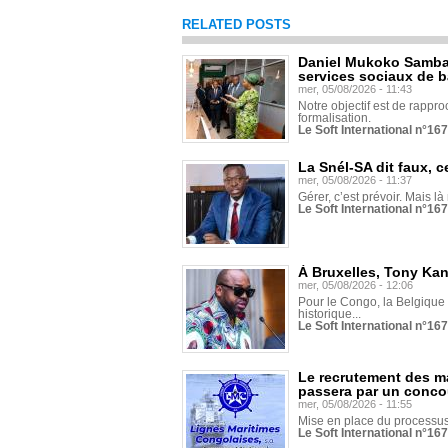
RELATED POSTS
Daniel Mukoko Samba 
services sociaux de 
mer, 05/08/2026 - 11:43
Notre objectif est de rapproc
formalisation.
Le Soft International n°16
La Snél-SA dit faux, c
mer, 05/08/2026 - 11:37
Gérer, c’est prévoir. Mais là
Le Soft International n°16
À Bruxelles, Tony Ka
mer, 05/08/2026 - 12:06
Pour le Congo, la Belgique e
historique...
Le Soft International n°16
Le recrutement des m
passera par un conco
mer, 05/08/2026 - 11:55
Mise en place du processus 
Le Soft International n°16