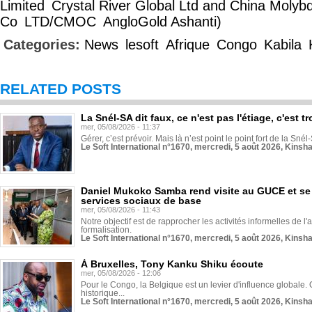
Limited
Crystal River Global Ltd and China Moly
Co
LTD/CMOC
AngloGold Ashanti)
Categories:
News
lesoft
Afrique
Congo
Kabila
RELATED POSTS
La Snél-SA dit faux, ce n'est pas l'étiage, c'est
mer, 05/08/2026 - 11:37
Gérer, c’est prévoir. Mais là n’est point le point fort de la Sn
Le Soft International n°1670, mercredi, 5 août 2026, Kinsh
Daniel Mukoko Samba rend visite au GUCE et se
services sociaux de base
mer, 05/08/2026 - 11:43
Notre objectif est de rapprocher les activités informelles de l'
formalisation.
Le Soft International n°1670, mercredi, 5 août 2026, Kinsh
À Bruxelles, Tony Kanku Shiku écoute
mer, 05/08/2026 - 12:06
Pour le Congo, la Belgique est un levier d'influence globale. O
historique...
Le Soft International n°1670, mercredi, 5 août 2026, Kinsh