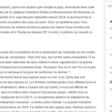
LE
mentaires, parmi une dizaine que compte le pays, inexistante dans celle
es de la catégorie chambres froides professionnelles de Kinshasa, la
été d’un sujet libanais implantée depuis 2018, et qui fournit de la
A
bonne circulation des eaux de pluie. Donc un problème pour l’éco-
véhicules de hauteur arrivent à passer les mares d’eau laissées par
rcedes et ni Toyota de marque IST, ni moto, ni piétons, ne saurait s’y
a base des inondations et de la destruction de l’asphalte sur les routes.
x de canalisation. That’s the true, but not the same everywhere ! À la
st une dalle bétonnée de deux mètres et demi, appartenant à la grande
 bloque tout écoulement d’eau. Pourquoi? Nul ne le sait ! N’y a-t-il pas
sus le caniveau à la place de sectionner ce dernier ?
lé Ketch) fait du taxi express dans ce coin. Il ne cache pas son
D
du taxi express ici. Les femmes commerçantes nous affrètent pour le
stinations. Mais à chaque fois qu’il pleut, il nous est difficile de
re dans le moteur avec risque d’une grosse passe». Abrité sous un
en diagonale de la CDCO, ce sexagénaire déplore la négligence du
treprises riveraines. «Limete a bien changé. Le quartier industriel
e de cordonnerie en 2019. Ce métier est mon gagne-pain. Malheur quand il