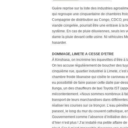
Guère reprise sur la liste des industries agroali
qui regroupe une cinquantaine de chambres froid
Compagnie de distribution au Congo, CDCO, propri
viande congelée, pourrait être une entrave à la 
système. En cas de pluie diluviennes, seuls les 
dame la pluie devant cette usine. Ni véhicules Me
hasarder.
DOMMAGE, LIMETE A CESSE D’ETRE
À Kinshasa, on incrimine les équevilles d’être à l
On les accuse régulièrement de boucher des tuyau
cinquième rue, quartier industriel à Limete, c’e
chambre froide libanaise qui cisèle le caniveau et
eu possibilité de faire passer cette dalle par-des
Ilunga, un des chauffeurs de taxi Toyota IST (appe
mécontentement. «Nous sommes nombreux à faire 
transport de leurs marchandises dans différentes de
réaliser les courses sur ce tronçon. L’eau pénèt
parasol, le long du mur du couvent catholique, 
Gouvernement comme l’absence d’initiative des en
d’hier n’est plus ! J’ai installé ma petite affair