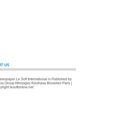
T US
wspaper Le Soft International is Published by
ss Group Afrimages Kinshasa Bruxelles Paris |
right lesoftonline.net