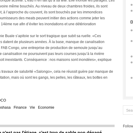
onque activité. L’eau n’en fait qu’à sa tête. Elle inonde les parages. Les
voire même bouchés. Au niveau de deux chambres froides, ils sont
et, à l’approche du couvent, ils sont bouchés par les immondices
fournisseurs des meats peuvent initier des actions comme jeter les
D
a 14ème rue afin d’éviter les inondations et une détérioration
e Buale s’apitoie sur le sort tragique que subit sa ruelle. «Ces
s datent de plusieurs années. À la base, manque de canalisation
r FAB Congo, une entreprise de production de semoule jusqu’au
 canalisation ne poursuivent pas leurs courses jusqu’à la rivière
, soit inexistants. Conséquence : nos maisons sont inondées», explique
des travaux de salubrité «Salongo», cela ne réussit guère par manque de
tation, mais où sont les gangs, les pelles, les râteaux, les bottes en
DCO
nshasa
Finance
Vie
Economie
Follow
e n'est pas l'étiage, c'est trop de sable non dégagé