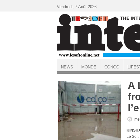
Aller au contenu principal
Vendredi, 7 Août 2026
NEWS
MONDE
CONGO
LIFES
ACCUEIL
A 
fr
l’
mer
KINSHA
Le Soft