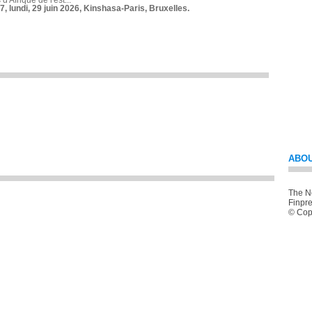
 d'Afrique de l'est...
7, lundi, 29 juin 2026, Kinshasa-Paris, Bruxelles.
ABOU
The Ne
Finpre
© Copy