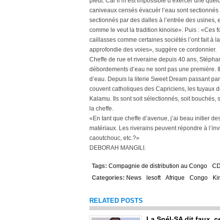
pleut. Car il m’est impossible d’exercer une quelc
caniveaux censés évacuér l’eau sont sectionnés 
sectionnés par des dalles à l’entrée des usines, 
comme le veut la tradition kinoise». Puis : «Ces 
caillasses comme certaines sociétés l’ont fait à l
approfondie des voies», suggère ce cordonnier.
Cheffe de rue et riveraine depuis 40 ans, Stéphani
débordements d’eau ne sont pas une première. Il
d’eau. Depuis la literie Sweet Dream passant pa
couvent catholiques des Capriciens, les tuyaux de
Kalamu. Ils sont soit sélectionnés, soit bouchés
la cheffe.
«En tant que cheffe d’avenue, j’ai beau initier 
matériaux. Les riverains peuvent répondre à l’invi
caoutchouc, etc.?»
DEBORAH MANGILI.
Tags:
Compagnie de distribution au Congo
C
Categories:
News
lesoft
Afrique
Congo
Ki
RELATED POSTS
La Snél-SA dit faux, c