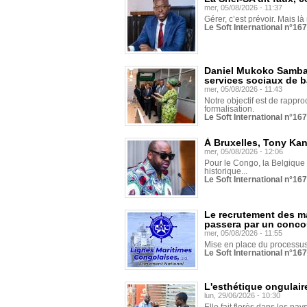
mer, 05/08/2026 - 11:37
Gérer, c’est prévoir. Mais là
Le Soft International n°16
Daniel Mukoko Samba 
services sociaux de 
mer, 05/08/2026 - 11:43
Notre objectif est de rapproc
formalisation.
Le Soft International n°16
À Bruxelles, Tony Ka
mer, 05/08/2026 - 12:06
Pour le Congo, la Belgique e
historique...
Le Soft International n°16
Le recrutement des m
passera par un conco
mer, 05/08/2026 - 11:55
Mise en place du processus 
Le Soft International n°16
L'esthétique ongulaire
lun, 29/06/2026 - 10:30