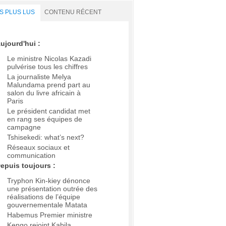
S PLUS LUS
CONTENU RÉCENT
ujourd'hui :
Le ministre Nicolas Kazadi
pulvérise tous les chiffres
La journaliste Melya
Malundama prend part au
salon du livre africain à
Paris
Le président candidat met
en rang ses équipes de
campagne
Tshisekedi: what’s next?
Réseaux sociaux et
communication
epuis toujours :
Tryphon Kin-kiey dénonce
une présentation outrée des
réalisations de l’équipe
gouvernementale Matata
Habemus Premier ministre
Kengo rejoint Kabila