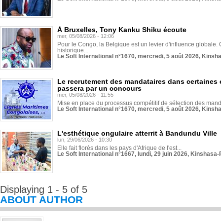
À Bruxelles, Tony Kanku Shiku écoute
mer, 05/08/2026 - 12:06
Pour le Congo, la Belgique est un levier d'influence globale. O
historique...
Le Soft International n°1670, mercredi, 5 août 2026, Kinsh
Le recrutement des mandataires dans certaines 
passera par un concours
mer, 05/08/2026 - 11:55
Mise en place du processus compétitif de sélection des manda
Le Soft International n°1670, mercredi, 5 août 2026, Kinsh
L'esthétique ongulaire atterrit à Bandundu Ville
lun, 29/06/2026 - 10:30
Elle fait florès dans les pays d'Afrique de l'est...
Le Soft International n°1667, lundi, 29 juin 2026, Kinshasa-
Displaying 1 - 5 of 5
ABOUT AUTHOR