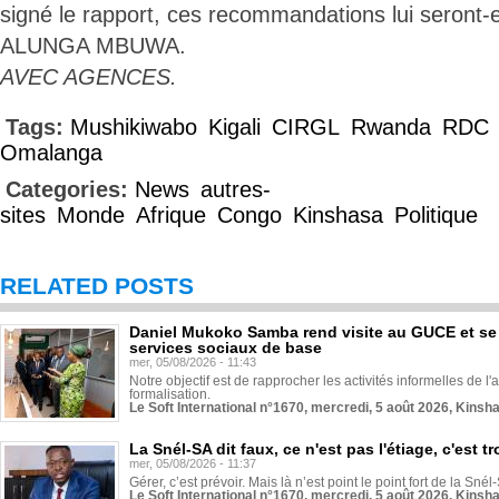
signé le rapport, ces recommandations lui seront-
ALUNGA MBUWA.
AVEC AGENCES.
Tags:
Mushikiwabo
Kigali
CIRGL
Rwanda
RDC
Omalanga
Categories:
News
autres-
sites
Monde
Afrique
Congo
Kinshasa
Politique
RELATED POSTS
Daniel Mukoko Samba rend visite au GUCE et se
services sociaux de base
mer, 05/08/2026 - 11:43
Notre objectif est de rapprocher les activités informelles de l'
formalisation.
Le Soft International n°1670, mercredi, 5 août 2026, Kinsh
La Snél-SA dit faux, ce n'est pas l'étiage, c'est
mer, 05/08/2026 - 11:37
Gérer, c’est prévoir. Mais là n’est point le point fort de la Sn
Le Soft International n°1670, mercredi, 5 août 2026, Kinsh