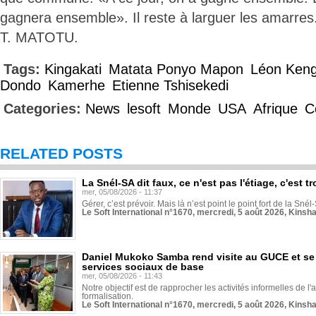
gagnera ensemble». Il reste à larguer les amarres
T. MATOTU.
Tags:
Kingakati
Matata Ponyo Mapon
Léon Ken
Dondo
Kamerhe
Etienne Tshisekedi
Categories:
News
lesoft
Monde
USA
Afrique
C
RELATED POSTS
La Snél-SA dit faux, ce n'est pas l'étiage, c'est
mer, 05/08/2026 - 11:37
Gérer, c’est prévoir. Mais là n’est point le point fort de la Sn
Le Soft International n°1670, mercredi, 5 août 2026, Kinsh
Daniel Mukoko Samba rend visite au GUCE et se
services sociaux de base
mer, 05/08/2026 - 11:43
Notre objectif est de rapprocher les activités informelles de l'
formalisation.
Le Soft International n°1670, mercredi, 5 août 2026, Kinsh