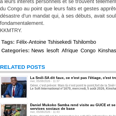
à leurs intérêts personnels et se trouvent tellement
du Congo au point que leurs faits et gestes apprêt
désastre d’un mandat qui, à ses débuts, avait sou
fondamentalement.
KKMTRY.
Tags:
Félix-Antoine Tshisekedi Tshilombo
Categories:
News
lesoft
Afrique
Congo
Kinsha
RELATED POSTS
La Snél-SA dit faux, ce n'est pas l'étiage, c'est
mer, 05/08/2026 - 11:37
Gérer, c’est prévoir. Mais là n’est point le point fort de la Sn
Le Soft International n°1670, mercredi, 5 août 2026, Kinsh
Daniel Mukoko Samba rend visite au GUCE et se
services sociaux de base
mer, 05/08/2026 - 11:43