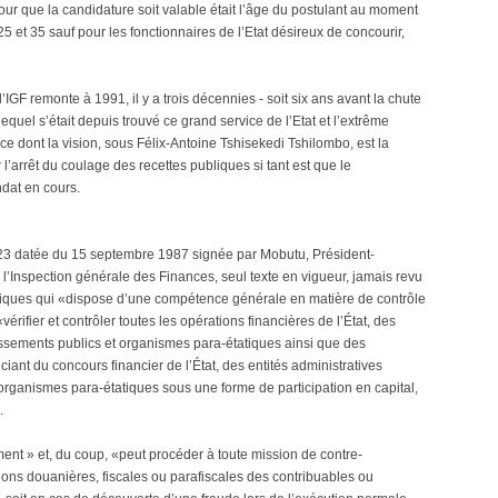
ur que la candidature soit valable était l’âge du postulant au moment
5 et 35 sauf pour les fonctionnaires de l’Etat désireux de concourir,
l’IGF remonte à 1991, il y a trois décennies - soit six ans avant la chute
uel s’était depuis trouvé ce grand service de l’Etat et l’extrême
e dont la vision, sous Félix-Antoine Tshisekedi Tshilombo, est la
’arrêt du coulage des recettes publiques si tant est que le
ndat en cours.
323 datée du 15 septembre 1987 signée par Mobutu, Président-
 l’Inspection générale des Finances, seul texte en vigueur, jamais revu
liques qui «dispose d’une compétence générale en matière de contrôle
érifier et contrôler toutes les opérations financières de l’État, des
lissements publics et organismes para-étatiques ainsi que des
iant du concours financier de l’État, des entités administratives
organismes para-étatiques sous une forme de participation en capital,
.
ment » et, du coup, «peut procéder à toute mission de contre-
ations douanières, fiscales ou parafiscales des contribuables ou