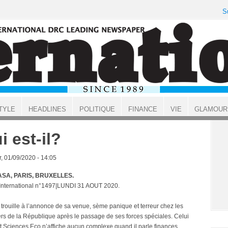
S
TYLE
HEADLINES
POLITIQUE
FINANCE
VIE
GLAMOUR
i est-il?
, 01/09/2020 - 14:05
SA, PARIS, BRUXELLES.
 International n°1497|LUNDI 31 AOUT 2020.
la trouille à l’annonce de sa venue, sème panique et terreur chez les
ers de la République après le passage de ses forces spéciales. Celui
ait Sciences Eco n’affiche aucun complexe quand il parle finances