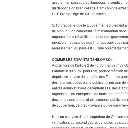
assurent un passage de flambeau, la condition po
du dépôt de dossier, cet âge étant compris entre 2
l’IGF tolérait l’âge de 40 ans maximum.
Si l’on rappelle que le tout dernier recrutement à 
de Mobutu - on comprend l’état d’abandon dans leq
urgence de sa réhabilitation pour une gouvernanc
montée en puissance des finances publiques par l
redressement du pays est l’ultime objectif du ma
COMME LES ENFANTS TSHILOMBO».
Aux termes de l’article 2 de l’ordonnance n°87-
Fondateur du MPR, parti-Etat, portant création de
depuis, ce service de contrôle des Finances pub
des finances et des biens publics» a mission de «v
entités administratives décentralisées, des étab
organismes ou entreprises de toute nature bénéfic
décentralisées et des établissements publics ou 
de subvention, de prêt, d’avance ou de garantie»
Il est un «service d’audit supérieur du Gouverne
vérification, au second degré, de toutes les situ