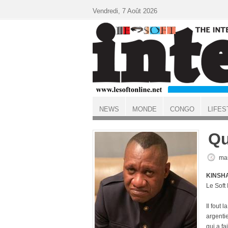
Aller au contenu principal
Vendredi, 7 Août 2026
NEWS
MONDE
CONGO
LIFES
ACCUEIL
Qu
mar
KINSHA
Le Soft
Il fout 
argenti
qui a f