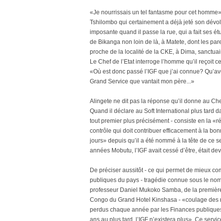
«Je nourrissais un tel fantasme pour cet homme»,
Tshilombo qui certainement a déjà jeté son dévol
imposante quand il passe la rue, qui a fait ses ét
de Bikanga non loin de là, à Matete, dont les par
proche de la localité de la CKE, à Dima, sanctuair
Le Chef de l’Etat interroge l’homme qu’il reçoit 
«Où est donc passé l’IGF que j’ai connue? Qu’avez
Grand Service que vantait mon père...»
Alingete ne dit pas la réponse qu’il donne au Chef
Quand il déclare au Soft International plus tard da
tout premier plus précisément - consiste en la «
contrôle qui doit contribuer efficacement à la bo
jours» depuis qu’il a été nommé à la tête de ce ser
années Mobutu, l’IGF avait cessé d’être, était dev
De préciser aussitôt - ce qui permet de mieux com
publiques du pays - tragédie connue sous le nom
professeur Daniel Mukoko Samba, de la première é
Congo du Grand Hotel Kinshasa - «coulage des re
perdus chaque année par les Finances publiques 
ans au plus tard, l’IGF n’existera plus». Ce servic