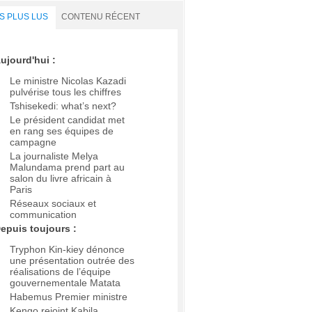
S PLUS LUS
CONTENU RÉCENT
ujourd'hui :
Le ministre Nicolas Kazadi
pulvérise tous les chiffres
Tshisekedi: what’s next?
Le président candidat met
en rang ses équipes de
campagne
La journaliste Melya
Malundama prend part au
salon du livre africain à
Paris
Réseaux sociaux et
communication
epuis toujours :
Tryphon Kin-kiey dénonce
une présentation outrée des
réalisations de l’équipe
gouvernementale Matata
Habemus Premier ministre
Kengo rejoint Kabila