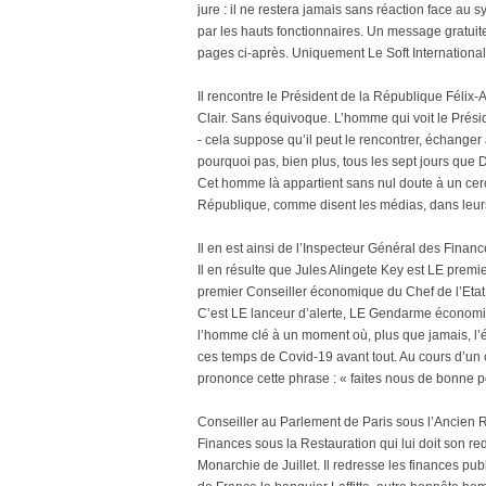
jure : il ne restera jamais sans réaction face au
par les hauts fonctionnaires. Un message gratuit
pages ci-après. Uniquement Le Soft International
Il rencontre le Président de la République Félix
Clair. Sans équivoque. L’homme qui voit le Prési
- cela suppose qu’il peut le rencontrer, échanger a
pourquoi pas, bien plus, tous les sept jours que D
Cet homme là appartient sans nul doute à un cerc
République, comme disent les médias, dans leur
Il en est ainsi de l’Inspecteur Général des Finan
Il en résulte que Jules Alingete Key est LE premi
premier Conseiller économique du Chef de l’Etat
C’est LE lanceur d’alerte, LE Gendarme économiq
l’homme clé à un moment où, plus que jamais, l’é
ces temps de Covid-19 avant tout. Au cours d’un 
prononce cette phrase : « faites nous de bonne pol
Conseiller au Parlement de Paris sous l’Ancien R
Finances sous la Restauration qui lui doit son re
Monarchie de Juillet. Il redresse les finances pu