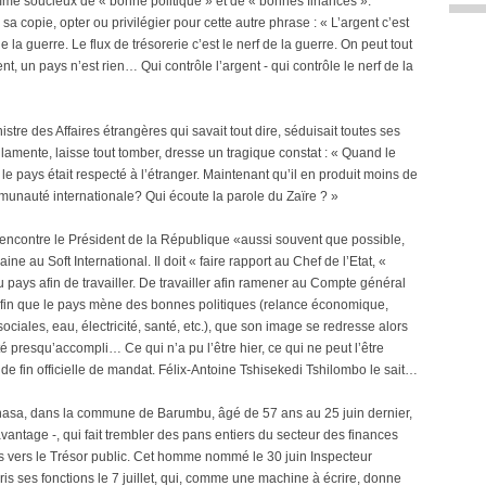
mme soucieux de « bonne politique » et de « bonnes finances ».
sa copie, opter ou privilégier pour cette autre phrase : « L’argent c’est
e la guerre. Le flux de trésorerie c’est le nerf de la guerre. On peut tout
nt, un pays n’est rien… Qui contrôle l’argent - qui contrôle le nerf de la
tre des Affaires étrangères qui savait tout dire, séduisait toutes ses
lamente, laisse tout tomber, dresse un tragique constat : « Quand le
le pays était respecté à l’étranger. Maintenant qu’il en produit moins de
munauté internationale? Qui écoute la parole du Zaïre ? »
rencontre le Président de la République «aussi souvent que possible,
 au Soft International. Il doit « faire rapport au Chef de l’Etat, «
u pays afin de travailler. De travailler afin ramener au Compte général
 afin que le pays mène des bonnes politiques (relance économique,
ciales, eau, électricité, santé, etc.), que son image se redresse alors
é presqu’accompli… Ce qui n’a pu l’être hier, ce qui ne peut l’être
 de fin officielle de mandat. Félix-Antoine Tshisekedi Tshilombo le sait…
shasa, dans la commune de Barumbu, âgé de 57 ans au 25 juin dernier,
avantage -, qui fait trembler des pans entiers du secteur des finances
s vers le Trésor public. Cet homme nommé le 30 juin Inspecteur
is ses fonctions le 7 juillet, qui, comme une machine à écrire, donne