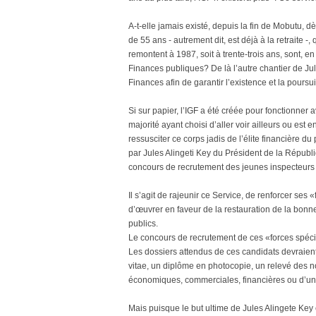
A-t-elle jamais existé, depuis la fin de Mobutu, d
de 55 ans - autrement dit, est déjà à la retraite 
remontent à 1987, soit à trente-trois ans, sont, e
Finances publiques? De là l’autre chantier de Ju
Finances afin de garantir l’existence et la pours
Si sur papier, l’IGF a été créée pour fonctionner
majorité ayant choisi d’aller voir ailleurs ou est 
ressusciter ce corps jadis de l’élite financière d
par Jules Alingeti Key du Président de la Républi
concours de recrutement des jeunes inspecteurs 
Il s’agit de rajeunir ce Service, de renforcer se
d’œuvrer en faveur de la restauration de la bon
publics.
Le concours de recrutement de ces «forces spéci
Les dossiers attendus de ces candidats devraient 
vitae, un diplôme en photocopie, un relevé des n
économiques, commerciales, financières ou d’un 
Mais puisque le but ultime de Jules Alingete Key e