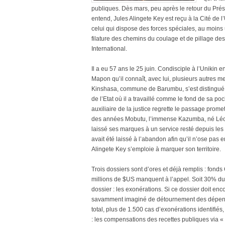
publiques. Dès mars, peu après le retour du Prés
entend, Jules Alingete Key est reçu à la Cité de l’
celui qui dispose des forces spéciales, au moins 
filature des chemins du coulage et de pillage d
International.
Il a eu 57 ans le 25 juin. Condisciple à l’Unikin
Mapon qu’il connaît, avec lui, plusieurs autres
Kinshasa, commune de Barumbu, s’est distingué par
de l’Etat où il a travaillé comme le fond de sa poc
auxiliaire de la justice regrette le passage prom
des années Mobutu, l’immense Kazumba, né Léon 
laissé ses marques à un service resté depuis les 
avait été laissé à l’abandon afin qu’il n’ose pa
Alingete Key s’emploie à marquer son territoire.
Trois dossiers sont d’ores et déjà remplis : fond
millions de $US manquent à l’appel. Soit 30% du
dossier : les exonérations. Si ce dossier doit enc
savamment imaginé de détournement des dépense
total, plus de 1.500 cas d’exonérations identifi
: les compensations des recettes publiques via «