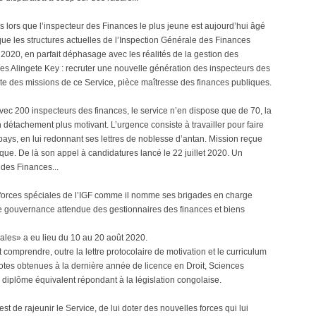
ès lors que l’inspecteur des Finances le plus jeune est aujourd’hui âgé
-, que les structures actuelles de l’Inspection Générale des Finances
n 2020, en parfait déphasage avec les réalités de la gestion des
les Alingete Key : recruter une nouvelle génération des inspecteurs des
uite des missions de ce Service, pièce maîtresse des finances publiques.
 avec 200 inspecteurs des finances, le service n’en dispose que de 70, la
en détachement plus motivant. L’urgence consiste à travailler pour faire
u pays, en lui redonnant ses lettres de noblesse d’antan. Mission reçue
que. De là son appel à candidatures lancé le 22 juillet 2020. Un
des Finances...
s «forces spéciales de l’IGF comme il nomme ses brigades en charge
ne gouvernance attendue des gestionnaires des finances et biens
ales» a eu lieu du 10 au 20 août 2020.
comprendre, outre la lettre protocolaire de motivation et le curriculum
otes obtenues à la dernière année de licence en Droit, Sciences
diplôme équivalent répondant à la législation congolaise.
st de rajeunir le Service, de lui doter des nouvelles forces qui lui