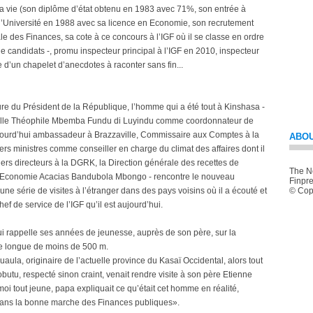
 sa vie (son diplôme d’état obtenu en 1983 avec 71%, son entrée à
 l’Université en 1988 avec sa licence en Economie, son recrutement
ale des Finances, sa cote à ce concours à l’IGF où il se classe en ordre
de candidats -, promu inspecteur principal à l’IGF en 2010, inspecteur
e d’un chapelet d’anecdotes à raconter sans fin...
ure du Président de la République, l’homme qui a été tout à Kinshasa -
a ville Théophile Mbemba Fundu di Luyindu comme coordonnateur de
urd’hui ambassadeur à Brazzaville, Commissaire aux Comptes à la
ABOU
s ministres comme conseiller en charge du climat des affaires dont il
ers directeurs à la DGRK, la Direction générale des recettes de
The Ne
 l’Economie Acacias Bandubola Mbongo - rencontre le nouveau
Finpre
ne série de visites à l’étranger dans des pays voisins où il a écouté et
© Copy
ef de service de l’IGF qu’il est aujourd’hui.
ui rappelle ses années de jeunesse, auprès de son père, sur la
ue longue de moins de 500 m.
a, originaire de l’actuelle province du Kasaï Occidental, alors tout
tu, respecté sinon craint, venait rendre visite à son père Etienne
i tout jeune, papa expliquait ce qu’était cet homme en réalité,
, dans la bonne marche des Finances publiques».