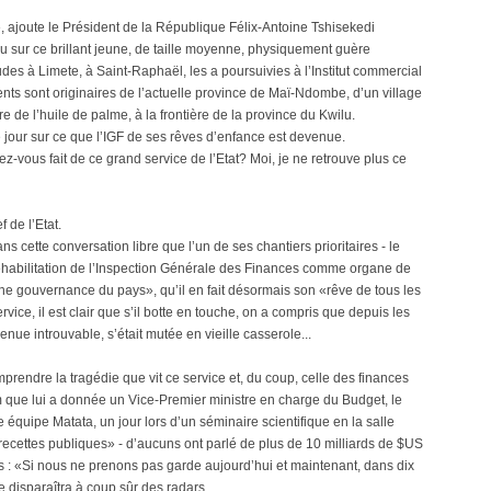
 ajoute le Président de la République Félix-Antoine Tshisekedi
u sur ce brillant jeune, de taille moyenne, physiquement guère
udes à Limete, à Saint-Raphaël, les a poursuivies à l’Institut commercial
ents sont originaires de l’actuelle province de Maï-Ndombe, d’un village
e de l’huile de palme, à la frontière de la province du Kwilu.
ce jour sur ce que l’IGF de ses rêves d’enfance est devenue.
-vous fait de ce grand service de l’Etat? Moi, je ne retrouve plus ce
 de l’Etat.
ns cette conversation libre que l’un de ses chantiers prioritaires - le
réhabilitation de l’Inspection Générale des Finances comme organe de
nne gouvernance du pays», qu’il en fait désormais son «rêve de tous les
vice, il est clair que s’il botte en touche, on a compris que depuis les
enue introuvable, s’était mutée en vieille casserole...
prendre la tragédie que vit ce service et, du coup, celle des finances
 que lui a donnée un Vice-Premier ministre en charge du Budget, le
quipe Matata, un jour lors d’un séminaire scientifique en la salle
cettes publiques» - d’aucuns ont parlé de plus de 10 milliards de $US
: «Si nous ne prenons pas garde aujourd’hui et maintenant, dans dix
e disparaîtra à coup sûr des radars...