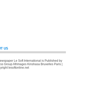
T US
wspaper Le Soft International is Published by
ss Group Afrimages Kinshasa Bruxelles Paris |
right lesoftonline.net