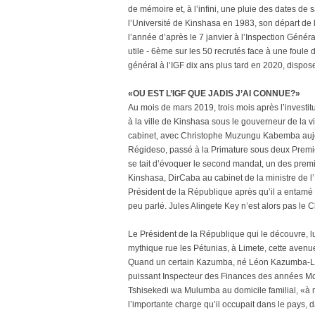
de mémoire et, à l’infini, une pluie des dates de
l’Université de Kinshasa en 1983, son départ de
l’année d’après le 7 janvier à l’Inspection Génér
utile - 6ème sur les 50 recrutés face à une foule 
général à l’IGF dix ans plus tard en 2020, dispos
«OU EST L’IGF QUE JADIS J’AI CONNUE?»
Au mois de mars 2019, trois mois après l’investit
à la ville de Kinshasa sous le gouverneur de l
cabinet, avec Christophe Muzungu Kabemba aujo
Régideso, passé à la Primature sous deux Premier
se tait d’évoquer le second mandat, un des premi
Kinshasa, DirCaba au cabinet de la ministre de
Président de la République après qu’il a entamé u
peu parlé. Jules Alingete Key n’est alors pas le Ch
Le Président de la République qui le découvre, l
mythique rue les Pétunias, à Limete, cette aven
Quand un certain Kazumba, né Léon Kazumba-Luaul
puissant Inspecteur des Finances des années Mobu
Tshisekedi wa Mulumba au domicile familial, «à mo
l’importante charge qu’il occupait dans le pays