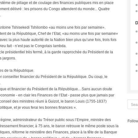
 système de pillage et de coulage des finances publiques mis en place
ement délivré : les prisons du Congo attendent du monde... Quatre
.
D
-Antoine Tshisekedi Tshilombo «au moins une fois par semaine».
dent de la République, Chef de l’Etat, «au moins une fois par semaine»
vec la plus haute autorité de la Nation bien plus qu’une fois, trois fois
ieu fait - n’est pas le Congolais lambda.
le présidentiel très fermé, à la garde rapprochée du Président de la
s jargons.
ces de la République.
er conseiller financier du Président de la République. Du coup, le
.
ue et financier du Président de la République... Sans aucun doute
conomie - en clair les Finances de l’Etat - passe plus que jamais par
conseil des ministres réuni à Guizot, le baron Louis (1755-1837)
itique, et je vous ferai les bonnes finances ».
égime, administrateur du Trésor public sous l’Empire, ministre des
Follow
dressement financier, à 75 ans, le baron retrouve le même poste sous la
bliques, réforme le ministère des Finances, place à la tête de la Banque