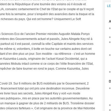
ident de la République d’une tournée des voisins où il écoute et
LE
UA, convainc certainement le Chef de l’Etat qui le coopte et qu’il reçoit
une fois la semaine, pour s’enquérir des avancées dans la traque et la
es richesses du pays. Qui est cet homme? Uniquement Le Soft
A
 en Sciences Eco de l’ancien Premier ministre Augustin Matata Ponyo
 membres des Gouvernements actuel et passés, Jules Alingete Key né à
tout où il est passé, connaît la ville Capitale et maints des services
he même si, volontiers, il botte en touche sur certains autres dont cet
ettant d’en dire plus un jour. Son modèle - sa référence - c’est un homme
Kazumba-Luaula, originaire de l’actuel Kasaï Occidental, qui a
années Mobutu intact comme si ce corps de l’élite financière de l’Etat,
s empêcher de faire tourner en rond le pays. Comme Kazumba, Jules
D
s Covid-19. Sur 6 millions de $US mobilisés par le Gouvernement, 2
 financement total qui ont pris une destination inconnue. Deuxième
ore livrer tous ses secrets, Jules Alingeti Key y voit «un mode
s publiques», mis en place par les autorités gouvernementales. Au
és, un manque à gagner de plus de 2 milliards de $US. Troisième dossier
 des créances farfelues ». Cet originaire de la province de Maï-Ndombe