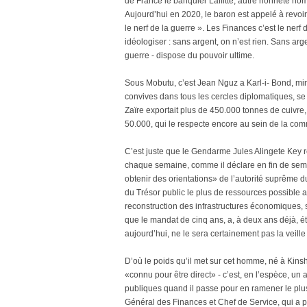
de France le banquier Laffitte, autre honnête ho
Aujourd’hui en 2020, le baron est appelé à revoir 
le nerf de la guerre ». Les Finances c’est le nerf d
idéologiser : sans argent, on n’est rien. Sans arge
guerre - dispose du pouvoir ultime.
Sous Mobutu, c’est Jean Nguz a Karl-i- Bond, minis
convives dans tous les cercles diplomatiques, se 
Zaïre exportait plus de 450.000 tonnes de cuivre, 
50.000, qui le respecte encore au sein de la com
C’est juste que le Gendarme Jules Alingete Key 
chaque semaine, comme il déclare en fin de semaine
obtenir des orientations» de l’autorité suprême d
du Trésor public le plus de ressources possible
reconstruction des infrastructures économiques, so
que le mandat de cinq ans, a, à deux ans déjà, ét
aujourd’hui, ne le sera certainement pas la veille
D’où le poids qu’il met sur cet homme, né à Kin
«connu pour être direct» - c’est, en l’espèce, un 
publiques quand il passe pour en ramener le plu
Général des Finances et Chef de Service, qui a pr