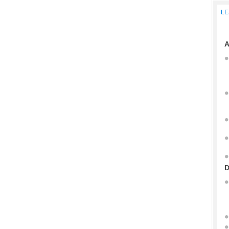
LE
A
D