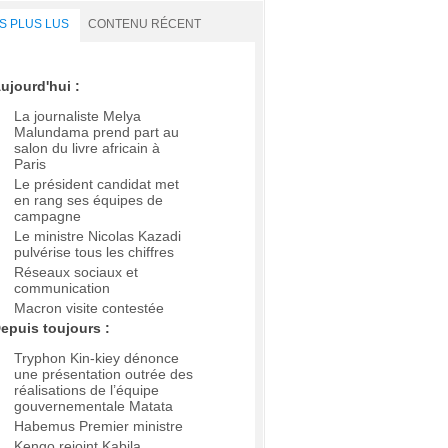
S PLUS LUS
CONTENU RÉCENT
ujourd'hui :
La journaliste Melya
Malundama prend part au
salon du livre africain à
Paris
Le président candidat met
en rang ses équipes de
campagne
Le ministre Nicolas Kazadi
pulvérise tous les chiffres
Réseaux sociaux et
communication
Macron visite contestée
epuis toujours :
Tryphon Kin-kiey dénonce
une présentation outrée des
réalisations de l’équipe
gouvernementale Matata
Habemus Premier ministre
Kengo rejoint Kabila