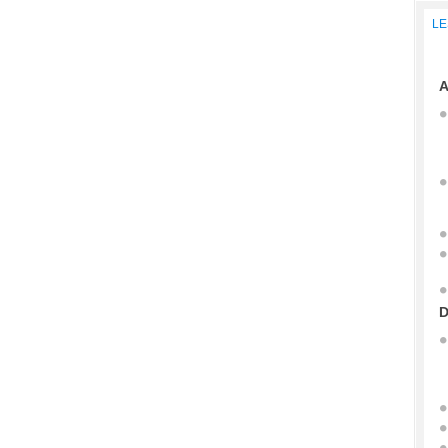
LE
A
D