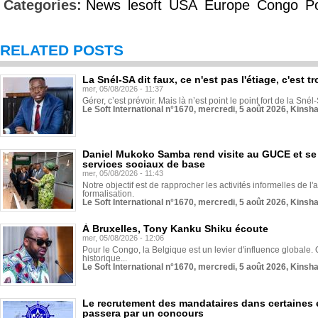
Categories:
News
lesoft
USA
Europe
Congo
Po
RELATED POSTS
La Snél-SA dit faux, ce n'est pas l'étiage, c'est
mer, 05/08/2026 - 11:37
Gérer, c’est prévoir. Mais là n’est point le point fort de la Sn
Le Soft International n°1670, mercredi, 5 août 2026, Kinsh
Daniel Mukoko Samba rend visite au GUCE et se
services sociaux de base
mer, 05/08/2026 - 11:43
Notre objectif est de rapprocher les activités informelles de l'
formalisation.
Le Soft International n°1670, mercredi, 5 août 2026, Kinsh
À Bruxelles, Tony Kanku Shiku écoute
mer, 05/08/2026 - 12:06
Pour le Congo, la Belgique est un levier d'influence globale. O
historique...
Le Soft International n°1670, mercredi, 5 août 2026, Kinsh
Le recrutement des mandataires dans certaines 
passera par un concours