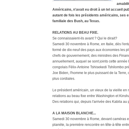
amabili
Américains, n'avait eu droit à un tel accueil pub
autant de fois les présidents américains, ses e
familiale des Bush, au Texas.
RELATIONS AU BEAU FIXE.
Se connaissaient-ils avant ? Qui le dirait?
Samedi 30 novembre à Rome, en Italie, dès l'e
formé de dix-neuf des pays aux économies les pl
chefs de gouvernement, des ministres des Finan
annuellement, auquel se sont joints cette année l
congolais Félix-Antoine Tshisekedi Tshilombo prés
Joe Biden, l'homme le plus puissant de la Terre, 
plus cordiales.
Le président américain, un vieux de la vieille en
relations au beau fixe entre Washington et Kinsh
Des relations qui, depuis l'arrivée des Kabila au
A LA MAISON BLANCHE...
Samedi 30 novembre à Rome, devant caméras et p
planète, la première rencontre en tête-à-tête ent