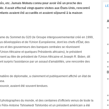
tés, etc. Jamais Mobutu connu pour avoir été un proche des
LE
lic. Il avait effectué vingt-quatre visites aux États-Unis, rencontré
nfants avaient été accueillis et avaient séjourné à la maison
A
ntame du Sommet du G20 (le Groupe intergouvernemental créé en 1999,
us développées et de l'Union Européenne, dont les chefs d'État, des
ces et des gouverneurs des banques centrales se réunissent
'Union Africaine et quelques Présidents africains), le président
ent au titre de président de l'Union Africaine et Joseph R. Biden, dit
ont surpris l'assistance par un assaut d'amabilités, une rencontre des
D
 matière de diplomatie, a clairement et publiquement affiché un état de
asa.
 pouvoir, avaient été souvent tendues.
hotographes du monde, et des centaines d'officiels venus de toute la
re Félix-Antoine Tshisekedi Tshilombo et un président américain a été