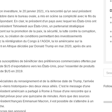
D
 investiture, le 20 janvier 2021, n'a rencontré qu'un seul président
tobre dans le bureau ovale, a mis en scène sa complicité avec le fils du
épondant. En clair, le président d'un pays avec lequel les États-Unis ont
u président Tshisekedi aux États-Unis, un partenariat stratégique
cent sur la promotion de la paix, la sécurité, la lutte contre la corruption,
ce, la création de conditions permettant des investissements
 la réintégration du Congo à l’AGOA, la loi américaine sur la
t en Afrique décidée par Donald Trump en mai 2020, après dix ans
ys susceptibles de bénéficier des préférences commerciales offertes par
 de $US d’exportations vers les États-Unis, pour l’essentiel de produits
ns de $US en 2019.
pécialistes du renseignement et de la défense date de Trump, l'arrivée
s «liens historiques» des deux vieux alliés. C'est le message d'une
Follow
président américain a partagé à Rome à l'issue d'une rencontre qui a
tait prévue pour une quinzaine de minutes. Alors que des sources
ésident français Emmanuel Macron, il est possible de s'attendre à un
che.
encore rien annoncé.