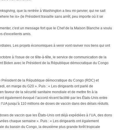
sgiving, que la rentrée à Washington a lieu mi-janvier, qui ne sait
ere he is» (le Président travaille sans arrêt, peu importe où il se
enter, c'est un message fort que le Chef de la Maison Blanche a voulu
s d'excellents amis.
ordiales. Les projets économiques à venir vont raviver nos liens qui ont
 octobre à l'issue de ce tête-à-tête, le service de communication de la
ent Biden avec le Président de la République démocratique du Congo
 le Président de la République démocratique du Congo (RDC) et
kedi, en marge du G20 ». Puis : « Les dirigeants ont parlé de
faveur de la sécurité sanitaire mondiale et de mettre fin à la
nt également évoqué l’accord récent facilité par les États-Unis entre
e l’UA jusqu’à 110 millions de doses de vaccin dans des délais réduits.
doses de vaccin que les États-Unis ont déjà expédiées à l’UA, des dons
ivrées chaque semaine ». Puis : « Les dirigeants ont également
icale du bassin du Congo, la deuxième plus grande forêt tropicale