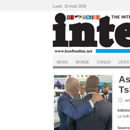
Aller au contenu principal
Lundi, 10 Août 2026
NEWS
MONDE
CONGO
LIFES
ACCUEIL
As
Ts
sam
KINSHA
Le Soft
Sourire