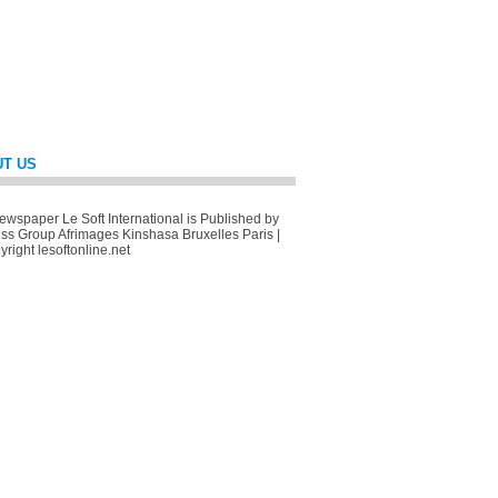
T US
wspaper Le Soft International is Published by
ss Group Afrimages Kinshasa Bruxelles Paris |
right lesoftonline.net