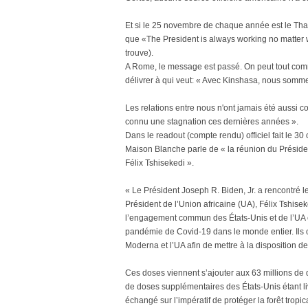
Et si le 25 novembre de chaque année est le Thank
que «The President is always working no matter wh
trouve).
A Rome, le message est passé. On peut tout comm
délivrer à qui veut: « Avec Kinshasa, nous somme
Les relations entre nous n'ont jamais été aussi c
connu une stagnation ces dernières années ».
Dans le readout (compte rendu) officiel fait le 30
Maison Blanche parle de « la réunion du Présid
Félix Tshisekedi ».
« Le Président Joseph R. Biden, Jr. a rencontré
Président de l’Union africaine (UA), Félix Tshise
l’engagement commun des États-Unis et de l’UA en 
pandémie de Covid-19 dans le monde entier. Ils o
Moderna et l’UA afin de mettre à la disposition d
Ces doses viennent s’ajouter aux 63 millions de 
de doses supplémentaires des États-Unis étant l
échangé sur l’impératif de protéger la forêt trop