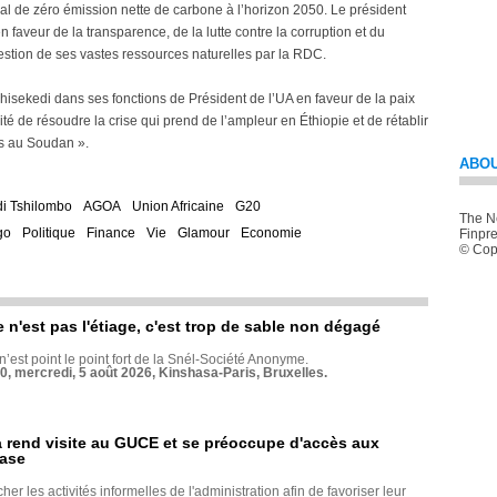
al de zéro émission nette de carbone à l’horizon 2050. Le président
n faveur de la transparence, de la lutte contre la corruption et du
estion de ses vastes ressources naturelles par la RDC.
hisekedi dans ses fonctions de Président de l’UA en faveur de la paix
té de résoudre la crise qui prend de l’ampleur en Éthiopie et de rétablir
ls au Soudan ».
ABOU
di Tshilombo
AGOA
Union Africaine
G20
The Ne
go
Politique
Finance
Vie
Glamour
Economie
Finpre
© Copy
e n'est pas l'étiage, c'est trop de sable non dégagé
 n’est point le point fort de la Snél-Société Anonyme.
70, mercredi, 5 août 2026, Kinshasa-Paris, Bruxelles.
rend visite au GUCE et se préoccupe d'accès aux
base
her les activités informelles de l'administration afin de favoriser leur