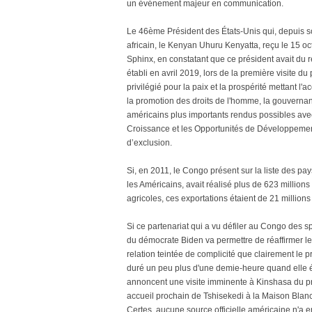
un événement majeur en communication.
Le 46ème Président des États-Unis qui, depuis son
africain, le Kenyan Uhuru Kenyatta, reçu le 15 oc
Sphinx, en constatant que ce président avait du r
établi en avril 2019, lors de la première visite d
privilégié pour la paix et la prospérité mettant l'ac
la promotion des droits de l'homme, la gouvernan
américains plus importants rendus possibles avec
Croissance et les Opportunités de Développemen
d’exclusion.
Si, en 2011, le Congo présent sur la liste des pa
les Américains, avait réalisé plus de 623 millions
agricoles, ces exportations étaient de 21 millio
Si ce partenariat qui a vu défiler au Congo des s
du démocrate Biden va permettre de réaffirmer le
relation teintée de complicité que clairement le 
duré un peu plus d'une demie-heure quand elle é
annoncent une visite imminente à Kinshasa du pr
accueil prochain de Tshisekedi à la Maison Blan
Certes, aucune source officielle américaine n'a 