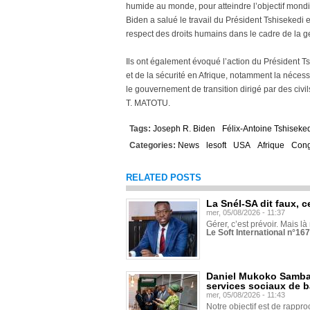
humide au monde, pour atteindre l’objectif mondi
Biden a salué le travail du Président Tshisekedi e
respect des droits humains dans le cadre de la g
Ils ont également évoqué l’action du Président Ts
et de la sécurité en Afrique, notamment la nécessi
le gouvernement de transition dirigé par des civi
T. MATOTU.
Tags:
Joseph R. Biden
Félix-Antoine Tshiseke
Categories:
News
lesoft
USA
Afrique
Con
RELATED POSTS
La Snél-SA dit faux, c
mer, 05/08/2026 - 11:37
Gérer, c’est prévoir. Mais là
Le Soft International n°16
Daniel Mukoko Samba 
services sociaux de 
mer, 05/08/2026 - 11:43
Notre objectif est de rapproc