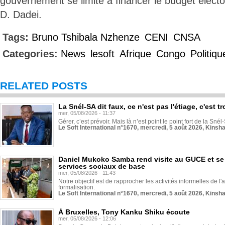
gouvernement se limite à financer le budget électo
D. Dadei.
Tags:
Bruno Tshibala Nzhenze
CENI
CNSA
Categories:
News
lesoft
Afrique
Congo
Politiqu
RELATED POSTS
La Snél-SA dit faux, ce n'est pas l'étiage, c'est
mer, 05/08/2026 - 11:37
Gérer, c’est prévoir. Mais là n’est point le point fort de la Sn
Le Soft International n°1670, mercredi, 5 août 2026, Kinsh
Daniel Mukoko Samba rend visite au GUCE et se
services sociaux de base
mer, 05/08/2026 - 11:43
Notre objectif est de rapprocher les activités informelles de l'
formalisation.
Le Soft International n°1670, mercredi, 5 août 2026, Kinsh
À Bruxelles, Tony Kanku Shiku écoute
mer, 05/08/2026 - 12:06