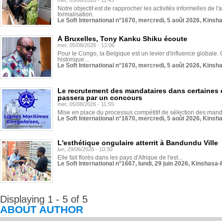
mer, 05/08/2026 - 11:43
Notre objectif est de rapprocher les activités informelles de l'
formalisation.
Le Soft International n°1670, mercredi, 5 août 2026, Kinsh
À Bruxelles, Tony Kanku Shiku écoute
mer, 05/08/2026 - 12:06
Pour le Congo, la Belgique est un levier d'influence globale. O
historique...
Le Soft International n°1670, mercredi, 5 août 2026, Kinsh
Le recrutement des mandataires dans certaines 
passera par un concours
mer, 05/08/2026 - 11:55
Mise en place du processus compétitif de sélection des manda
Le Soft International n°1670, mercredi, 5 août 2026, Kinsh
L'esthétique ongulaire atterrit à Bandundu Ville
lun, 29/06/2026 - 10:30
Elle fait florès dans les pays d'Afrique de l'est...
Le Soft International n°1667, lundi, 29 juin 2026, Kinshasa-
Displaying 1 - 5 of 5
ABOUT AUTHOR